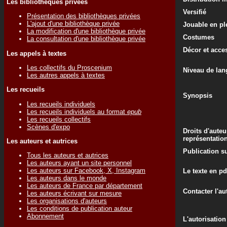
Les bibliothèques privées
Versifié
Présentation des bibliothèques privées
L'ajout d'une bibliothèque privée
Jouable en ple
La modification d'une bibliothèque privée
Costumes
La consultation d'une bibliothèque privée
Décor et acce
Les appels à textes
Les collectifs du Proscenium
Niveau de lan
Les autres appels à textes
Les recueils
Synopsis
Les recueils individuels
Les recueils individuels au format
epub
Les recueils collectifs
Scènes d'expo
Droits d'auteu
représentatio
Les auteurs et autrices
Publication su
Tous les auteurs et autrices
Les auteurs ayant un site personnel
Les auteurs sur Facebook, X, Instagram
Le texte en pd
Les auteurs dans le monde
Les auteurs de France par département
Contacter l'au
Les auteurs écrivant sur mesure
Les organisations d'auteurs
Les conditions de publication auteur
Abonnement
L'autorisation