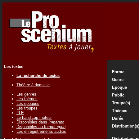
Les textes
Forme
La recherche de textes
Genre
Théâtre à domicile
Epoque
Les genres
Public
Les thèmes
Troupe(s)
Les époques
Les troupes
Thèmes
FLE
Le handicap moteur
Durée
Disponibles dans
Imparato
Distribution(s
Disponibles au format
epub
Les enregistrements audios
Distribution 