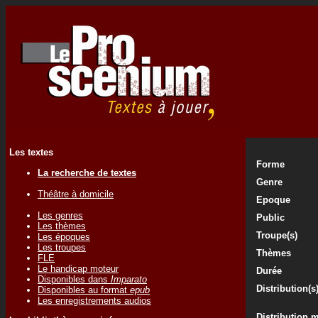
Les textes
Forme
La recherche de textes
Genre
Théâtre à domicile
Epoque
Les genres
Public
Les thèmes
Troupe(s)
Les époques
Les troupes
Thèmes
FLE
Le handicap moteur
Durée
Disponibles dans
Imparato
Distribution(s
Disponibles au format
epub
Les enregistrements audios
Distribution 