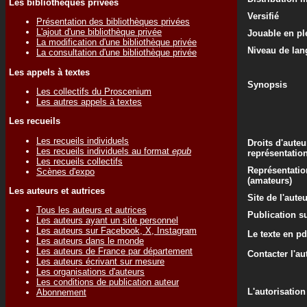
Les bibliothèques privées
Versifié
Présentation des bibliothèques privées
L'ajout d'une bibliothèque privée
Jouable en ple
La modification d'une bibliothèque privée
Niveau de lan
La consultation d'une bibliothèque privée
Les appels à textes
Synopsis
Les collectifs du Proscenium
Les autres appels à textes
Les recueils
Les recueils individuels
Droits d'auteu
Les recueils individuels au format
epub
représentatio
Les recueils collectifs
Représentatio
Scènes d'expo
(amateurs)
Les auteurs et autrices
Site de l'aute
Tous les auteurs et autrices
Publication su
Les auteurs ayant un site personnel
Les auteurs sur Facebook, X, Instagram
Le texte en pd
Les auteurs dans le monde
Les auteurs de France par département
Contacter l'au
Les auteurs écrivant sur mesure
Les organisations d'auteurs
Les conditions de publication auteur
L'autorisation
Abonnement