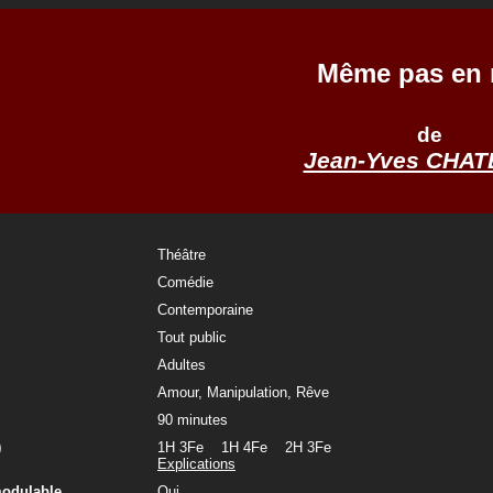
Même pas en 
de
Jean-Yves CHAT
Théâtre
Comédie
Contemporaine
Tout public
Adultes
Amour, Manipulation, Rêve
90 minutes
)
1H 3Fe 1H 4Fe 2H 3Fe
Explications
modulable
Oui