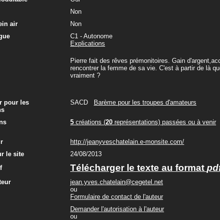
Non
in air
Non
gue
C1 - Autonome
Explications
Pierre fait des rêves prémonitoires. Gain d'argent,acci
rencontrer la femme de sa vie. C'est à partir de là que 
vraiment ?
r pour les
SACD
Barème pour les troupes d'amateurs
ns
ns
5
créations (
20
représentations) passées ou à venir
ur
http://jeanyveschatelain.e-monsite.com/
r le site
24/08/2013
Télécharger le texte au format
pd
f
teur
jean.yves.chatelain@cegetel.net
ou
Formulaire de contact de l'auteur
Demander l'autorisation à l'auteur
ou