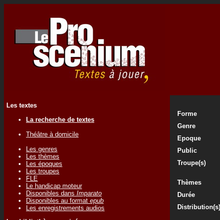
Les textes
Forme
La recherche de textes
Genre
Théâtre à domicile
Epoque
Les genres
Public
Les thèmes
Troupe(s)
Les époques
Les troupes
FLE
Thèmes
Le handicap moteur
Disponibles dans
Imparato
Durée
Disponibles au format
epub
Distribution(s
Les enregistrements audios