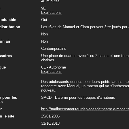
40 minutes
)
9E
Explications
modulable
Oui
 distribution
Les rôles de Manuel et Clara peuvent être joués par 
Non
in air
Non
Contemporains
ssoires
Une place de quartier avec 1 ou 2 bancs et une terr
chaises.
gue
C1 - Autonome
Explications
Des adolescents connus pour leurs petits larcins, se 
rencontre avec Manuel, un maçon qui va s'intéresser à
nouveau.
r pour les
SACD
Barème pour les troupes d'amateurs
ns
ur
http://nadinecostaauteurdepiecesdetheatre.e-monsit
r le site
25/01/2006
31/10/2013