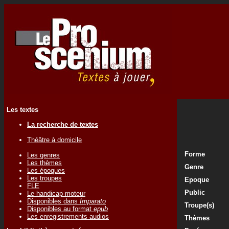
Les textes
La recherche de textes
Théâtre à domicile
Forme
Les genres
Les thèmes
Genre
Les époques
Les troupes
Epoque
FLE
Public
Le handicap moteur
Disponibles dans
Imparato
Troupe(s)
Disponibles au format
epub
Les enregistrements audios
Thèmes