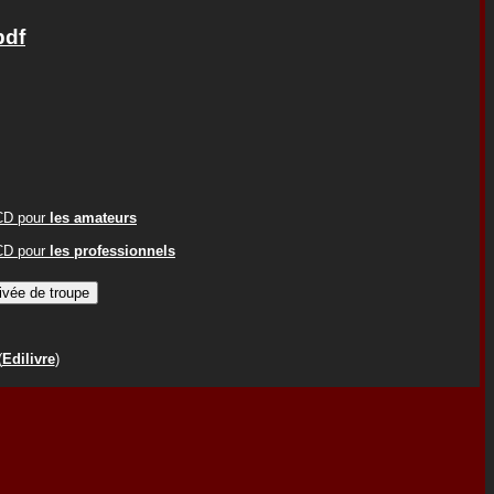
pdf
ACD pour
les amateurs
ACD pour
les professionnels
(
Edilivre
)