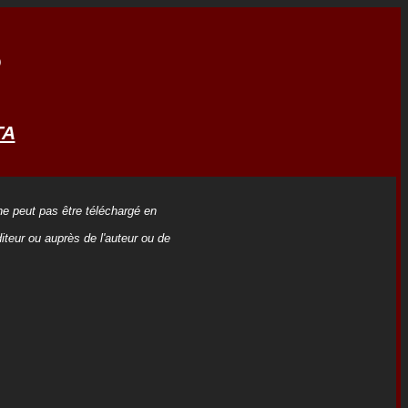
o
TA
 ne peut pas être téléchargé en
iteur ou auprès de l'auteur ou de