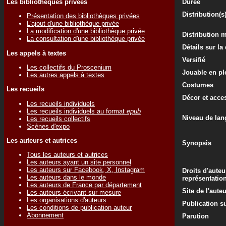
Les bibliothèques privées
Durée
Distribution(s
Présentation des bibliothèques privées
L'ajout d'une bibliothèque privée
La modification d'une bibliothèque privée
Distribution 
La consultation d'une bibliothèque privée
Détails sur la
Les appels à textes
Versifié
Les collectifs du Proscenium
Jouable en ple
Les autres appels à textes
Costumes
Les recueils
Décor et acce
Les recueils individuels
Les recueils individuels au format
epub
Niveau de lan
Les recueils collectifs
Scènes d'expo
Les auteurs et autrices
Synopsis
Tous les auteurs et autrices
Les auteurs ayant un site personnel
Les auteurs sur Facebook, X, Instagram
Droits d'auteu
Les auteurs dans le monde
représentatio
Les auteurs de France par département
Site de l'aute
Les auteurs écrivant sur mesure
Les organisations d'auteurs
Publication su
Les conditions de publication auteur
Abonnement
Parution