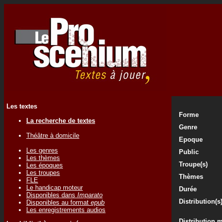
Les textes
Forme
La recherche de textes
Genre
Théâtre à domicile
Epoque
Les genres
Public
Les thèmes
Troupe(s)
Les époques
Les troupes
Thèmes
FLE
Le handicap moteur
Durée
Disponibles dans
Imparato
Distribution(s
Disponibles au format
epub
Les enregistrements audios
Distribution 