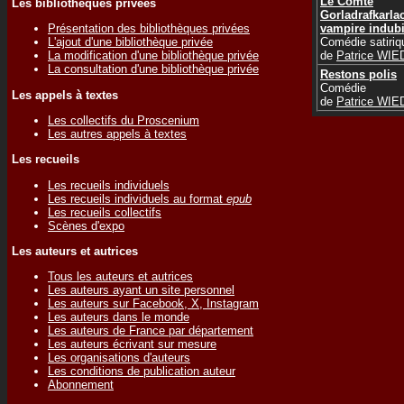
Le Comte
Les bibliothèques privées
Gorladrafkarla
vampire indubi
Présentation des bibliothèques privées
Comédie satiriq
L'ajout d'une bibliothèque privée
de
Patrice WI
La modification d'une bibliothèque privée
La consultation d'une bibliothèque privée
Restons polis
Comédie
Les appels à textes
de
Patrice WI
Les collectifs du Proscenium
Les autres appels à textes
Les recueils
Les recueils individuels
Les recueils individuels au format
epub
Les recueils collectifs
Scènes d'expo
Les auteurs et autrices
Tous les auteurs et autrices
Les auteurs ayant un site personnel
Les auteurs sur Facebook, X, Instagram
Les auteurs dans le monde
Les auteurs de France par département
Les auteurs écrivant sur mesure
Les organisations d'auteurs
Les conditions de publication auteur
Abonnement