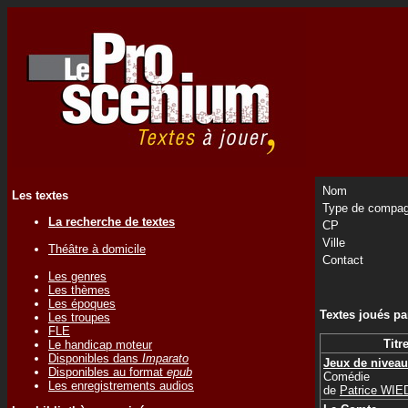
Nom
Les textes
Type de compag
La recherche de textes
CP
Ville
Théâtre à domicile
Contact
Les genres
Les thèmes
Les époques
Textes joués p
Les troupes
FLE
Titr
Le handicap moteur
Disponibles dans
Imparato
Jeux de nivea
Disponibles au format
epub
Comédie
Les enregistrements audios
de
Patrice WI