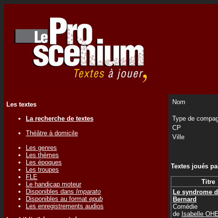
Nom
Les textes
La recherche de textes
Type de compag
CP
Théâtre à domicile
Ville
Les genres
Les thèmes
Les époques
Textes joués p
Les troupes
FLE
Titre
Le handicap moteur
Disponibles dans
Imparato
Le syndrome d
Disponibles au format
epub
Bernard
Les enregistrements audios
Comédie
de
Isabelle OH