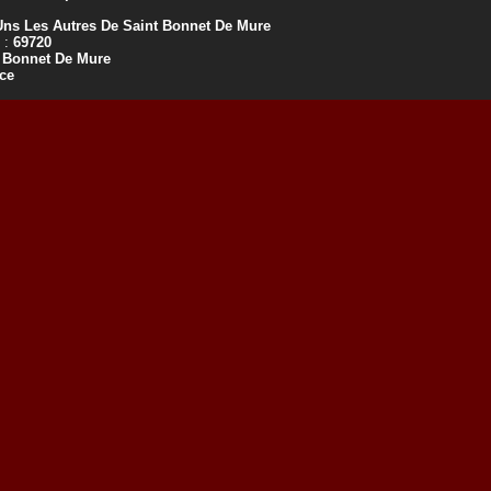
Uns Les Autres De Saint Bonnet De Mure
 :
69720
 Bonnet De Mure
ce