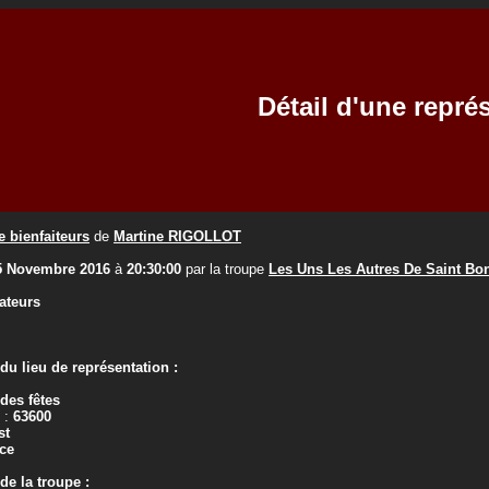
Détail d'une repré
e bienfaiteurs
de
Martine RIGOLLOT
5 Novembre 2016
à
20:30:00
par la troupe
Les Uns Les Autres De Saint Bo
ateurs
u lieu de représentation :
 des fêtes
 :
63600
st
ce
e la troupe :