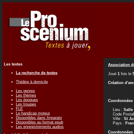
Les textes
Association d
La recherche de textes
Joué
1
fois le
Théâtre à domicile
Création d'am
Les genres
Les thèmes
Les époques
Coordonnées d
Les troupes
FLE
Lieu :
Salle
Le handicap moteur
Code Postal
Disponibles dans
Imparato
Ville :
St Ju
Disponibles au format
epub
Pays :
Fran
Les enregistrements audios
Coordonnées d