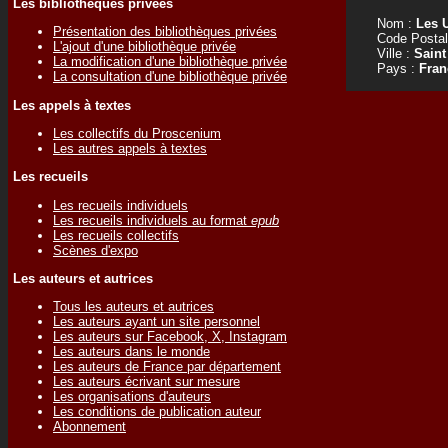
Les bibliothèques privées
Nom :
Les 
Présentation des bibliothèques privées
Code Postal
L'ajout d'une bibliothèque privée
Ville :
Saint
La modification d'une bibliothèque privée
Pays :
Fran
La consultation d'une bibliothèque privée
Les appels à textes
Les collectifs du Proscenium
Les autres appels à textes
Les recueils
Les recueils individuels
Les recueils individuels au format
epub
Les recueils collectifs
Scènes d'expo
Les auteurs et autrices
Tous les auteurs et autrices
Les auteurs ayant un site personnel
Les auteurs sur Facebook, X, Instagram
Les auteurs dans le monde
Les auteurs de France par département
Les auteurs écrivant sur mesure
Les organisations d'auteurs
Les conditions de publication auteur
Abonnement