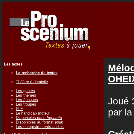
Les textes
Mélod
La recherche de textes
OHEI
Théâtre à domicile
Les genres
Les thèmes
Joué
Les époques
Les troupes
FLE
par l
Le handicap moteur
Disponibles dans
Imparato
Disponibles au format
epub
Les enregistrements audios