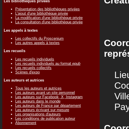
Créat
Les bibliothèques privées
Présentation des bibliothèques privées
L'ajout d'une bibliothèque privée
La modification d'une bibliothèque privée
La consultation d'une bibliothèque privée
Les appels à textes
Les collectifs du Proscenium
Coord
Les autres appels à textes
repré
Les recueils
Les recueils individuels
Les recueils individuels au format
epub
Les recueils collectifs
Lieu
Scènes d'expo
Les auteurs et autrices
Code
Tous les auteurs et autrices
Les auteurs ayant un site personnel
Vill
Les auteurs sur Facebook, X, Instagram
Les auteurs dans le monde
Pay
Les auteurs de France par département
Les auteurs écrivant sur mesure
Les organisations d'auteurs
Les conditions de publication auteur
Abonnement
Coord