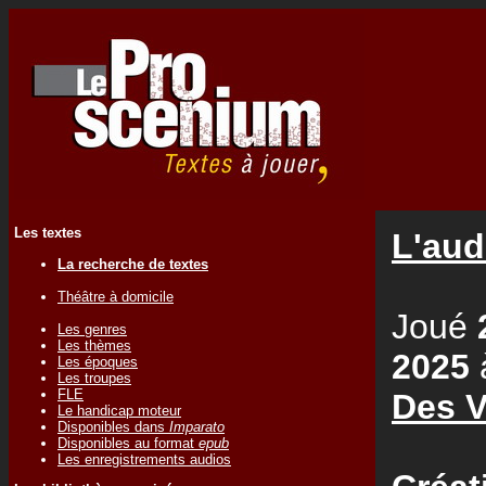
Les textes
L'aud
La recherche de textes
Théâtre à domicile
Joué
Les genres
Les thèmes
2025
Les époques
Les troupes
FLE
Des V
Le handicap moteur
Disponibles dans
Imparato
Disponibles au format
epub
Les enregistrements audios