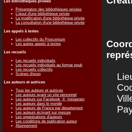
Créat
Les bibliothèques privées
Présentation des bibliothèques privées
L'ajout d'une bibliothèque privée
La modification d'une bibliothèque privée
La consultation d'une bibliothèque privée
Les appels à textes
Les collectifs du Proscenium
Coord
Les autres appels à textes
repré
Les recueils
Les recueils individuels
Les recueils individuels au format
epub
Les recueils collectifs
Lieu
Scènes d'expo
Les auteurs et autrices
Code
Tous les auteurs et autrices
Les auteurs ayant un site personnel
Vill
Les auteurs sur Facebook, X, Instagram
Les auteurs dans le monde
Pay
Les auteurs de France par département
Les auteurs écrivant sur mesure
Les organisations d'auteurs
Les conditions de publication auteur
Abonnement