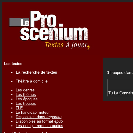
Les textes
La recherche de textes
1
troupes d'am
Théâtre à domicile
Les genres
Tu La Connais 
Les thèmes
Les époques
Les troupes
FLE
Le handicap moteur
Disponibles dans
Imparato
Disponibles au format
epub
Les enregistrements audios