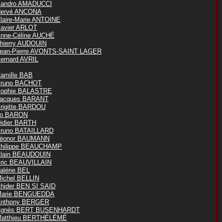
andro AMADUCCI
ervé ANCONA
laire-Marie ANTOINE
avier ARLOT
nne-Céline AUCHÉ
hierry AUDOUIN
ean-Pierre AVONTS-SAINT LAGER
ernard AVRIL
amille BAB
runo BACHOT
ophie BALASTRE
acques BARANT
rigitte BARDOU
o BARON
idier BARTH
runo BATAILLARD
éonor BAUMANN
hilippe BEAUCHAMP
lain BEAUDOUIN
ric BEAUVILLAIN
alérie BEL
ichel BELLIN
hider BEN SI SAID
arie BENGUEDDA
nthony BERGER
Agnès BERT BUSENHARDT
atthieu BERTHÉLÉMÉ