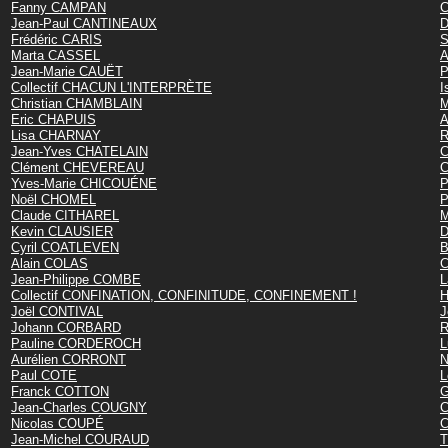
Fanny CAMPAN
C
Jean-Paul CANTINEAUX
D
Frédéric CARIS
S
Marta CASSEL
A
Jean-Marie CAUËT
P
Collectif CHACUN L'INTERPRÈTE
I
Christian CHAMBLAIN
M
Eric CHAPUIS
A
Lisa CHARNAY
R
Jean-Yves CHATELAIN
C
Clément CHEVEREAU
C
Yves-Marie CHICOUÉNE
P
Noël CHOMEL
P
Claude CITHAREL
M
Kevin CLAUSIER
D
Cyril COATLEVEN
B
Alain COLAS
C
Jean-Philippe COMBE
L
Collectif CONFINATION, CONFINITUDE, CONFINEMENT !
H
Joël CONTIVAL
J
Johann CORBARD
R
Pauline CORDEROCH
L
Aurélien CORRONT
N
Paul COTE
L
Franck COTTON
G
Jean-Charles COUGNY
C
Nicolas COUPÉ
C
Jean-Michel COURAUD
T