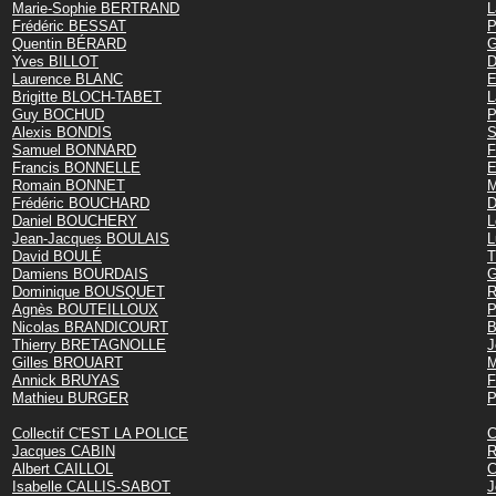
Marie-Sophie BERTRAND
L
Frédéric BESSAT
P
Quentin BÉRARD
G
Yves BILLOT
D
Laurence BLANC
E
Brigitte BLOCH-TABET
L
Guy BOCHUD
P
Alexis BONDIS
S
Samuel BONNARD
F
Francis BONNELLE
E
Romain BONNET
M
Frédéric BOUCHARD
Daniel BOUCHERY
L
Jean-Jacques BOULAIS
David BOULÉ
T
Damiens BOURDAIS
G
Dominique BOUSQUET
R
Agnès BOUTEILLOUX
P
Nicolas BRANDICOURT
B
Thierry BRETAGNOLLE
J
Gilles BROUART
M
Annick BRUYAS
F
Mathieu BURGER
P
Collectif C'EST LA POLICE
C
Jacques CABIN
R
Albert CAILLOL
C
Isabelle CALLIS-SABOT
J