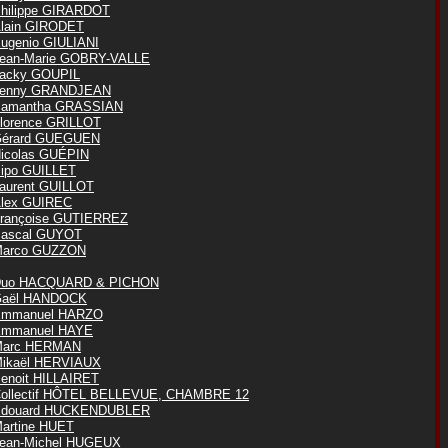
hilippe GIRARDOT
lain GIRODET
ugenio GIULIANI
ean-Marie GOBRY-VALLE
acky GOUPIL
enny GRANDJEAN
amantha GRASSIAN
lorence GRILLOT
érard GUEGUEN
icolas GUÉPIN
ipo GUILLET
aurent GUILLOT
lex GUIREC
rançoise GUTIERREZ
ascal GUYOT
arco GUZZON
uo HACQUARD & PICHON
aël HANDOCK
mmanuel HARZO
mmanuel HAYE
Marc HERMAN
ikaël HERVIAUX
enoit HILLAIRET
ollectif HÔTEL BELLEVUE, CHAMBRE 12
douard HUCKENDUBLER
artine HUET
ean-Michel HUGEUX