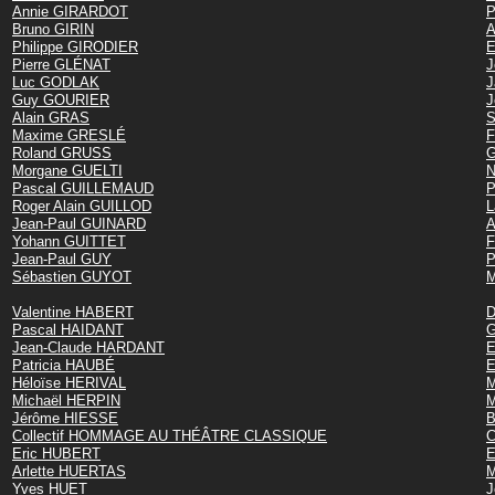
Annie GIRARDOT
P
Bruno GIRIN
A
Philippe GIRODIER
E
Pierre GLÉNAT
J
Luc GODLAK
J
Guy GOURIER
J
Alain GRAS
S
Maxime GRESLÉ
F
Roland GRUSS
G
Morgane GUELTI
N
Pascal GUILLEMAUD
P
Roger Alain GUILLOD
L
Jean-Paul GUINARD
A
Yohann GUITTET
F
Jean-Paul GUY
P
Sébastien GUYOT
M
Valentine HABERT
D
Pascal HAIDANT
G
Jean-Claude HARDANT
E
Patricia HAUBÉ
E
Héloïse HERIVAL
Michaël HERPIN
M
Jérôme HIESSE
B
Collectif HOMMAGE AU THÉÂTRE CLASSIQUE
C
Eric HUBERT
E
Arlette HUERTAS
M
Yves HUET
J