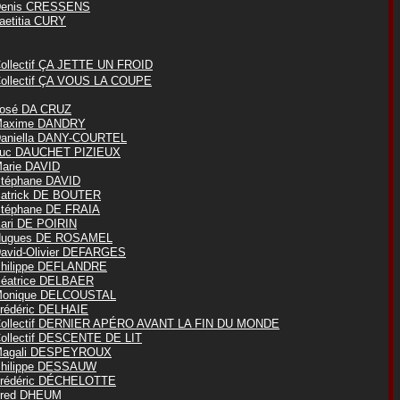
enis CRESSENS
aetitia CURY
ollectif ÇA JETTE UN FROID
ollectif ÇA VOUS LA COUPE
osé DA CRUZ
axime DANDRY
aniella DANY-COURTEL
uc DAUCHET PIZIEUX
arie DAVID
téphane DAVID
atrick DE BOUTER
téphane DE FRAIA
ari DE POIRIN
ugues DE ROSAMEL
avid-Olivier DEFARGES
hilippe DEFLANDRE
éatrice DELBAER
onique DELCOUSTAL
rédéric DELHAIE
ollectif DERNIER APÉRO AVANT LA FIN DU MONDE
ollectif DESCENTE DE LIT
agali DESPEYROUX
hilippe DESSAUW
rédéric DÉCHELOTTE
red DHEUM