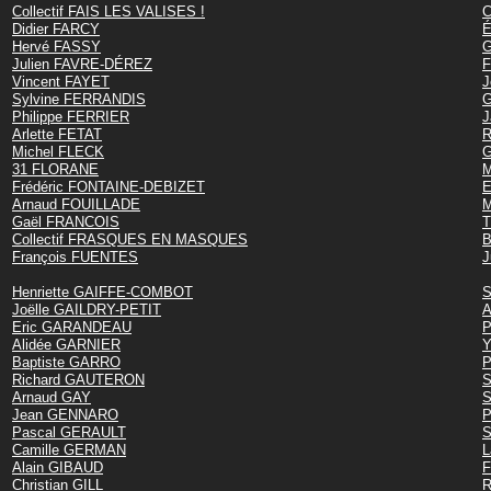
Collectif FAIS LES VALISES !
C
Didier FARCY
É
Hervé FASSY
G
Julien FAVRE-DÉREZ
F
Vincent FAYET
J
Sylvine FERRANDIS
G
Philippe FERRIER
J
Arlette FETAT
R
Michel FLECK
G
31 FLORANE
M
Frédéric FONTAINE-DEBIZET
E
Arnaud FOUILLADE
M
Gaël FRANCOIS
T
Collectif FRASQUES EN MASQUES
B
François FUENTES
J
Henriette GAIFFE-COMBOT
S
Joëlle GAILDRY-PETIT
A
Eric GARANDEAU
P
Alidée GARNIER
Y
Baptiste GARRO
P
Richard GAUTERON
S
Arnaud GAY
S
Jean GENNARO
P
Pascal GERAULT
S
Camille GERMAN
L
Alain GIBAUD
F
Christian GILL