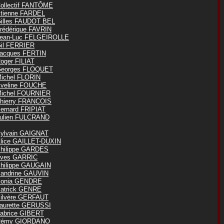
ollectif FANTÔME
tienne FARDEL
illes FAUDOT BEL
rédérique FAVRIN
ean-Luc FELGEIROLLE
il FERRIER
acques FERTIN
oger FILIAT
eorges FLOQUET
ichel FLORIN
veline FOUCHE
ichel FOURNIER
hierry FRANCOIS
ernard FRIPIAT
ulien FULCRAND
ylvain GAIGNAT
lice GAILLET-DUXIN
hilippe GARDES
ves GARRIC
hilippe GAUGAIN
andrine GAUVIN
onia GENDRE
atrick GENRE
ilvère GERFAUT
aurette GERUSSI
abrice GIBERT
Rémy GIORDANO