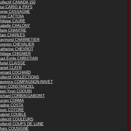
ollectif CANADA 150
uo CARIO & PAYS
erge CASSAGNE
nne CATTOIA
hilippe CAURE
sabelle CHALONY
arie CHANTRE
lain CHARLES
aymond CHARRETIER
orentin CHEVALIER
atherine CHEVROT
hilippe CHIGNIER
aul Émile CHRISTIAN
uriel CLAISSE
aniel CLAYR
ernard COCHARD
ollectif COLLECTIONS
aurence COMPAGNON-RAVET
enri CONSTANCIEL
ean-Yvon COQUIN
ichard CORBIN-GABORIT
ucien CORMA
adine COSTA
ouis COTORE
abriel COUBLE
ollectif COULEURS
ollectif COUPS DE LUNE
haïs COUSIGNÉ