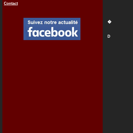
Contact
�
D