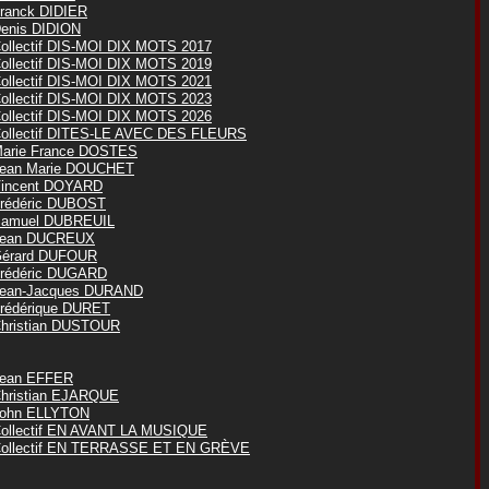
ranck DIDIER
enis DIDION
ollectif DIS-MOI DIX MOTS 2017
ollectif DIS-MOI DIX MOTS 2019
ollectif DIS-MOI DIX MOTS 2021
ollectif DIS-MOI DIX MOTS 2023
ollectif DIS-MOI DIX MOTS 2026
ollectif DITES-LE AVEC DES FLEURS
arie France DOSTES
ean Marie DOUCHET
incent DOYARD
rédéric DUBOST
amuel DUBREUIL
ean DUCREUX
érard DUFOUR
rédéric DUGARD
ean-Jacques DURAND
rédérique DURET
hristian DUSTOUR
ean EFFER
hristian EJARQUE
ohn ELLYTON
ollectif EN AVANT LA MUSIQUE
ollectif EN TERRASSE ET EN GRÈVE