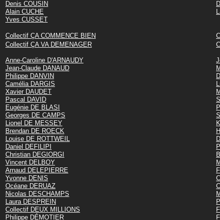
Denis COUSIN
D
Alain CUCHE
L
Yves CUSSET
Collectif ÇA COMMENCE BIEN
C
Collectif ÇA VA DEMENAGER
C
Anne-Caroline D'ARNAUDY
J
Jean-Claude DANAUD
M
Philippe DANVIN
D
Camélia DARGIS
L
Xavier DAUDET
M
Pascal DAVID
S
Eugénie DE BLASI
P
Georges DE CAMPS
S
Lionel DE MESSEY
K
Brendan DE ROECK
H
Louise DE ROTTWEIL
D
Daniel DEFILIPI
P
Christian DEGIORGI
B
Vincent DELBOY
M
Arnaud DELEPIERRE
F
Yvonne DENIS
C
Océane DERUAZ
C
Nicolas DESCHAMPS
M
Laura DESPREIN
P
Collectif DEUX MILLIONS
F
Philippe DÉMOTIER
F