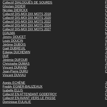
Collectif DIALOGUES DE SOURDS
F
Ghislain DIDIER
D
Nicolas DIERCKX
C
Collectif DIS-MOI DIX MOTS 2018
C
Collectif DIS-MOI DIX MOTS 2020
C
Collectif DIS-MOI DIX MOTS 2022
C
Collectif DIS-MOI DIX MOTS 2024
C
Collectif DIS-MOI DIX MOTS 2027
C
DJALMA
M
Jimmy DOUCET
J
Louis DOUCIN
V
Jérôme DUBOIS
F
Gaël DUBREUIL
S
Edwige DUCHEMIN
J
DUF
G
Jérémie DUFOUR
F
Christophe DUMAS
J
Vincent DURAND
F
Jean-Pierre DURU
C
Vincent DUVIAU
Agnès ECHÈNE
J
Freddy EGNER-BALIZEAUX
C
Isabelle ELLIS
J
Collectif EN ATTENDANT GODEFROY
C
Collectif EN AVANT VERS LE PASSE
C
Dominique EULALIE