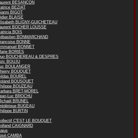
aurent BESANÇON
atrice BEZIAT
ianni BIGOT
idier BLAISE
lisabeth BLIGNY-GUICHETEAU
aurent BOCHER LOUSSE
atricia BOIS
ébastien BONMARCHAND
rançoise BONNE
mmanuel BONNET
arie BORIES
Duo BOUCHEREAU & DESPRES
oïc BOUJU
Luc BOULANGER
hierry BOUQUET
ildas BOUREL
oland BOUSQUET
hilippe BOUZEAU
arbara BRET-MOREL
ean-Luc BROCHU
ichaël BRUNEL
rédérique BUGEAU
hilippe BURTIN
ollectif C'EST LE BOUQUET
olland CAIGNARD
aius
osé CAMBA