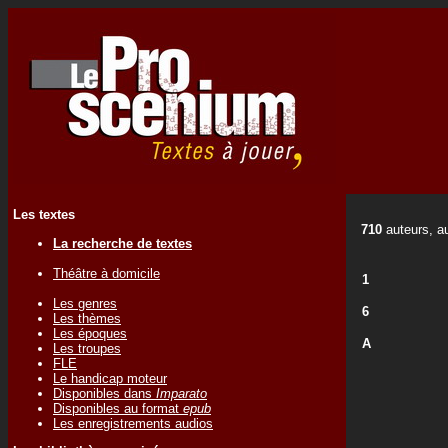
Les textes
710
auteurs, au
La recherche de textes
Théâtre à domicile
1
Les genres
6
Les thèmes
Les époques
A
Les troupes
FLE
Le handicap moteur
Disponibles dans
Imparato
Disponibles au format
epub
Les enregistrements audios