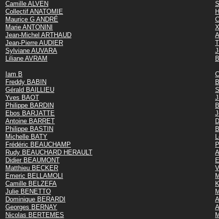
Camille ALVEN
S
Collectif ANATOMIE
H
Maurice G ANDRÉ
C
Marie ANTONINI
X
Jean-Michel ARTHAUD
A
Jean-Pierre AUDIER
T
Sylviane AUVARA
J
Liliane AVRAM
B
Iam B
C
Freddy BABIN
B
Gérald BAILLIEU
S
Yves BAOT
J
Philippe BARDIN
B
Ebos BARJATTE
J
Antoine BARRET
D
Philippe BASTIN
B
Michelle BATY
L
Frédéric BEAUCHAMP
P
Rudy BEAUCHARD HERAULT
A
Didier BEAUMONT
E
Matthieu BECKER
V
Emeric BELLAMOLI
M
Camille BELZEFA
K
Julie BENETTO
M
Dominique BERARDI
A
Georges BERNAY
Nicolas BERTEMES
M