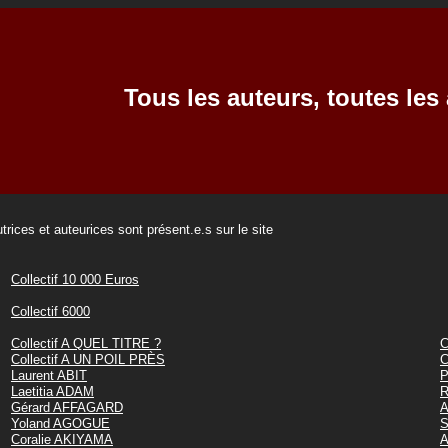
Tous les auteurs, toutes les 
trices et auteurices sont présent.e.s sur le site
Collectif 10 000 Euros
Collectif 6000
Collectif A QUEL TITRE ?
C
Collectif A UN POIL PRÈS
C
Laurent ABIT
P
Laetitia ADAM
R
Gérard AFFAGARD
A
Yoland AGOGUE
S
Coralie AKIYAMA
A