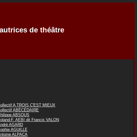
autrices de théâtre
ollectif A TROIS C'EST MIEUX
ollectif ABÉCÉDAIRE
hilippe ABSOUS
oland-F. AEBI dit Francis VALON
ndré AGARD
ophie AGUILLE
ntoine ALPACA