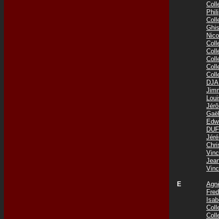
Col
Phi
Col
Ghis
Nic
Col
Col
Col
Col
Col
DJA
Jim
Lou
Jér
Gaë
Edw
DUF
Jér
Chr
Vin
Jea
Vin
E
Agn
Fre
Isab
Col
Col