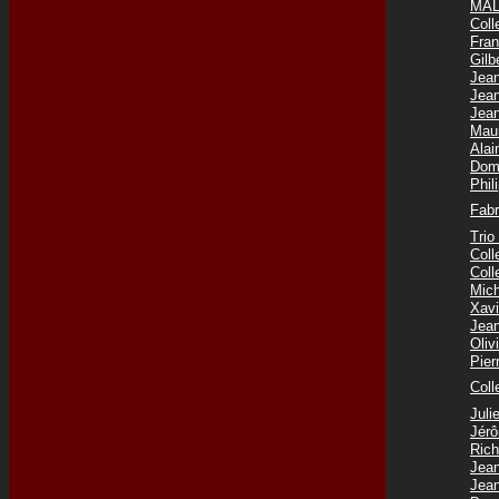
MAL
Coll
Fra
Gilb
Jea
Jea
Jea
Mau
Ala
Dom
Phi
Fab
Tri
Col
Col
Mic
Xav
Jea
Oli
Pie
Coll
Jul
Jér
Ric
Jea
Jea