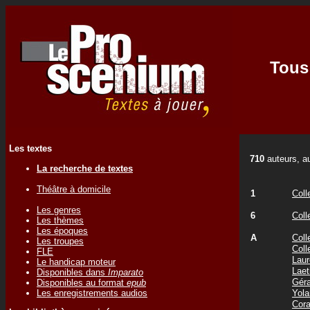
Tous 
Les textes
710
auteurs, au
La recherche de textes
Théâtre à domicile
1
Coll
Les genres
6
Coll
Les thèmes
Les époques
A
Coll
Les troupes
Coll
FLE
Laur
Le handicap moteur
Laet
Disponibles dans
Imparato
Gér
Disponibles au format
epub
Les enregistrements audios
Yol
Cor