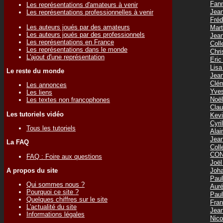
Fan
Les représentations d'amateurs à venir
Jea
Les représentations professionnelles à venir
Fréd
Les auteurs joués par des amateurs
Mar
Les auteurs joués par des professionnels
Jea
Les représentations en France
Col
Les représentations dans le monde
Chr
L'ajout d'une représentation
Eri
Lis
Le reste du monde
Jea
Clé
Les annonces
Yve
Les liens
Noë
Les textes non francophones
Cla
Les tutoriels vidéo
Kev
Cyr
Tous les tutoriels
Ala
Jea
La FAQ
Col
CON
FAQ : Foire aux questions
Joë
Joh
A propos du site
Pau
Qui sommes nous ?
Aur
Pourquoi ce site ?
Pau
Quelques chiffres sur le site
Fra
L'actualité du site
Jea
Informations légales
Nic