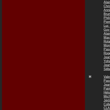
Ala
Chri
Ann
Bru
Phi
Pie
Luc
Guy
Ala
Max
Rol
Mor
Pas
Rog
Jea
Yoh
Jea
Séb
H
Val
Pas
Jea
Pat
Hél
Mic
Jér
Col
CLA