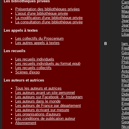
Les bibliothèques privées
Cam
Col
Présentation des bibliothèques privées
Mau
L'ajout d'une bibliothèque privée
Mar
La modification d'une bibliothèque privée
Jea
La consultation d'une bibliothèque privée
Jea
Syl
Les appels à textes
Lil
Les collectifs du Proscenium
Les autres appels à textes
B
Iam
Fre
Les recueils
Gér
Yve
Les recueils individuels
Phi
Les recueils individuels au format
epub
Ebo
Les recueils collectifs
Ant
Scènes d'expo
Phi
Les auteurs et autrices
Mic
Fré
Tous les auteurs et autrices
Rud
Les auteurs ayant un site personnel
Did
Les auteurs sur Facebook, X, Instagram
Mat
Les auteurs dans le monde
Eme
Les auteurs de France par département
Cam
Les auteurs écrivant sur mesure
Jul
Les organisations d'auteurs
Dom
Les conditions de publication auteur
Geo
Abonnement
Nic