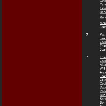
Col
Yan
Gil
Ren
Ren
Mon
Jac
O
Pat
Jea
Col
Thie
Joa
P
Thi
Col
Ale
Wil
Agn
Jea
Gil
Céc
Dav
Phi
Duo
Sab
Ber