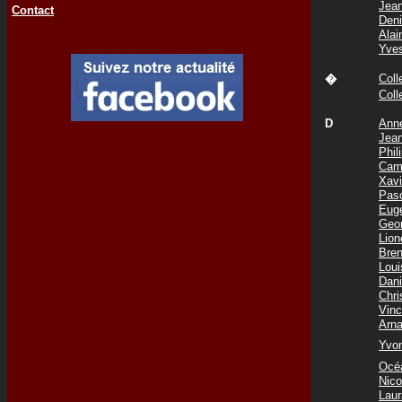
Jea
Contact
Den
Ala
Yve
Col
�
Col
D
Ann
Jea
Phi
Cam
Xav
Pas
Eug
Geo
Lio
Bre
Lou
Dani
Chr
Vin
Arn
Yvo
Océ
Nic
Lau