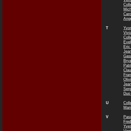
Col
Mic
Car
Ang
T
Yvo
Viv
Coll
Eve
Eri
Jea
Gas
Bry
Pat
Cla
Fra
Oli
Jea
Ser
Duo
U
Col
Mar
V
Pas
Fre
Yve
Vir