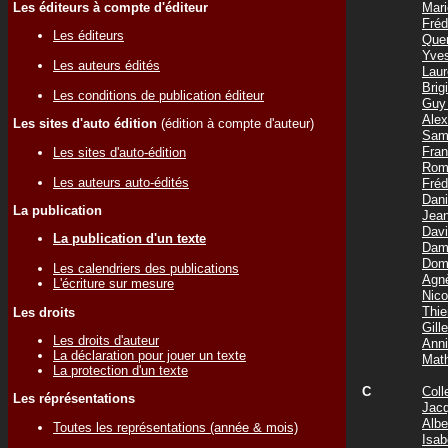
Les éditeurs à compte d'éditeur
Mar
Fré
Les éditeurs
Que
Yve
Les auteurs édités
Lau
Bri
Les conditions de publication éditeur
Guy
Ale
Les sites d'auto édition
(édition à compte d'auteur)
Sam
Fra
Les sites d'auto-édition
Rom
Les auteurs auto-édités
Fré
Dan
La publication
Jea
Dav
La publication d'un texte
Dam
Dom
Les calendriers des publications
Agn
L'écriture sur mesure
Nic
Thi
Les droits
Gil
Les droits d'auteur
Ann
La déclaration pour jouer un texte
Mat
La protection d'un texte
C
Coll
Les réprésentations
Jac
Albe
Toutes les représentations (année & mois)
Isa