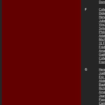
Dom
F
Coll
Did
Her
Jul
Vin
Syl
Phi
Arle
Mic
31 
Fré
Arn
Gaë
Col
Fra
G
Hen
Joë
Eri
Ali
Bap
Ric
Arn
Jea
Pas
Cam