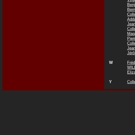
Ben
Ber
Col
Add
Jea
Col
Mag
Pie
Coll
Jea
Jér
W
Fré
WIL
Eli
Y
Coll