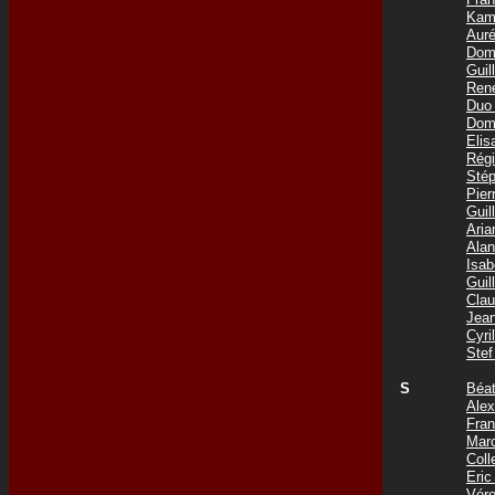
Kam
Aur
Dom
Gui
Ren
Duo
Dom
Eli
Rég
Sté
Pie
Gui
Ari
Ala
Isa
Gui
Cla
Jea
Cyr
Ste
S
Béa
Ale
Fra
Mar
Coll
Eri
Vér