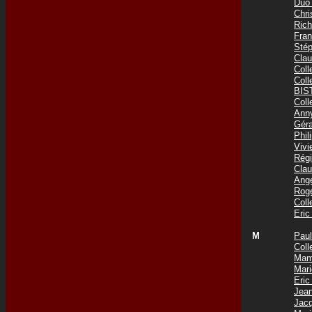
Duo
Chr
Ric
Fra
Sté
Cla
Col
Col
BIS
Col
Ann
Gér
Phi
Viv
Rég
Cla
Ang
Rog
Col
Eri
M
Pau
Coll
Mam
Mar
Eri
Jea
Jac