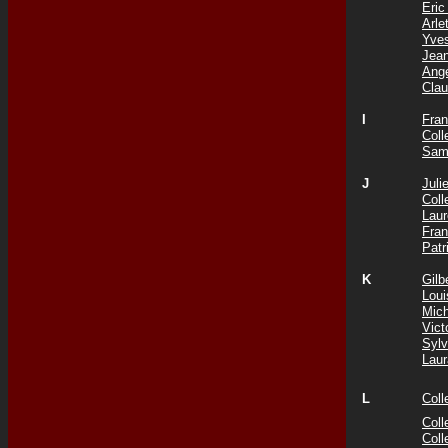
Eri
Arl
Yve
Jea
Ang
Cla
I
Fra
Col
Sam
J
Jul
Col
Lau
Fra
Patr
K
Gil
Lou
Mic
Vict
Syl
Lau
L
Col
Coll
Col