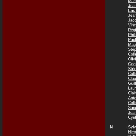
Mar
Jea
Eri
Jea
Jac
Vin
Rég
Phi
Pau
Mag
Sté
Col
Oliv
Geo
Sté
Coll
Cla
Gui
Lau
Cla
Ant
Col
San
Jea
Cyr
N
Syl
Nic