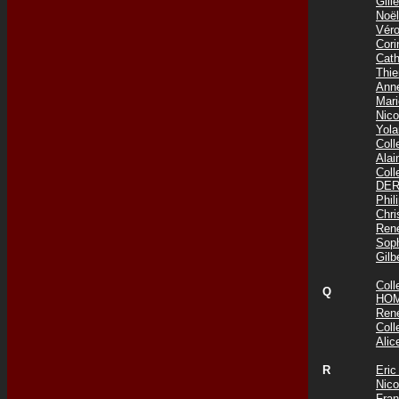
Gil
Noë
Vér
Cor
Cat
Thi
Ann
Mar
Nic
Yol
Col
Ala
Col
DER
Phi
Chr
Ren
Sop
Gil
Col
Q
HOM
Ren
Col
Ali
R
Eri
Nic
Fra