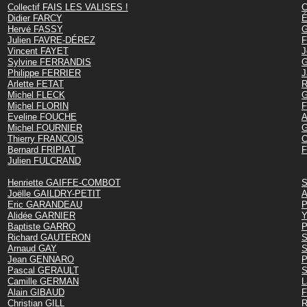
Collectif FAIS LES VALISES !
C
Didier FARCY
É
Hervé FASSY
G
Julien FAVRE-DÉREZ
F
Vincent FAYET
J
Sylvine FERRANDIS
G
Philippe FERRIER
J
Arlette FETAT
R
Michel FLECK
G
Michel FLORIN
F
Eveline FOUCHE
A
Michel FOURNIER
G
Thierry FRANCOIS
C
Bernard FRIPIAT
F
Julien FULCRAND
Henriette GAIFFE-COMBOT
S
Joëlle GAILDRY-PETIT
A
Eric GARANDEAU
P
Alidée GARNIER
Y
Baptiste GARRO
P
Richard GAUTERON
S
Arnaud GAY
S
Jean GENNARO
P
Pascal GERAULT
S
Camille GERMAN
L
Alain GIBAUD
F
Christian GILL