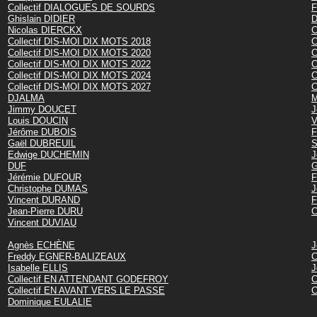
Collectif DIALOGUES DE SOURDS
F
Ghislain DIDIER
D
Nicolas DIERCKX
C
Collectif DIS-MOI DIX MOTS 2018
C
Collectif DIS-MOI DIX MOTS 2020
C
Collectif DIS-MOI DIX MOTS 2022
C
Collectif DIS-MOI DIX MOTS 2024
C
Collectif DIS-MOI DIX MOTS 2027
C
DJALMA
M
Jimmy DOUCET
J
Louis DOUCIN
V
Jérôme DUBOIS
F
Gaël DUBREUIL
S
Edwige DUCHEMIN
J
DUF
G
Jérémie DUFOUR
F
Christophe DUMAS
J
Vincent DURAND
F
Jean-Pierre DURU
C
Vincent DUVIAU
Agnès ECHÈNE
J
Freddy EGNER-BALIZEAUX
C
Isabelle ELLIS
J
Collectif EN ATTENDANT GODEFROY
C
Collectif EN AVANT VERS LE PASSE
C
Dominique EULALIE