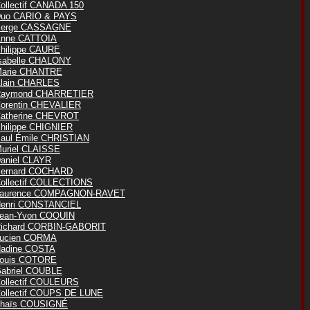
ollectif CANADA 150
uo CARIO & PAYS
erge CASSAGNE
nne CATTOIA
hilippe CAURE
sabelle CHALONY
arie CHANTRE
lain CHARLES
aymond CHARRETIER
orentin CHEVALIER
atherine CHEVROT
hilippe CHIGNIER
aul Émile CHRISTIAN
uriel CLAISSE
aniel CLAYR
ernard COCHARD
ollectif COLLECTIONS
aurence COMPAGNON-RAVET
enri CONSTANCIEL
ean-Yvon COQUIN
ichard CORBIN-GABORIT
ucien CORMA
adine COSTA
ouis COTORE
abriel COUBLE
ollectif COULEURS
ollectif COUPS DE LUNE
haïs COUSIGNÉ