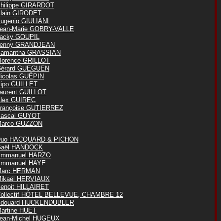
hilippe GIRARDOT
lain GIRODET
ugenio GIULIANI
ean-Marie GOBRY-VALLE
acky GOUPIL
enny GRANDJEAN
amantha GRASSIAN
lorence GRILLOT
érard GUEGUEN
icolas GUÉPIN
ipo GUILLET
aurent GUILLOT
lex GUIREC
rançoise GUTIERREZ
ascal GUYOT
arco GUZZON
uo HACQUARD & PICHON
aël HANDOCK
mmanuel HARZO
mmanuel HAYE
Marc HERMAN
ikaël HERVIAUX
enoit HILLAIRET
ollectif HÔTEL BELLEVUE, CHAMBRE 12
douard HUCKENDUBLER
artine HUET
ean-Michel HUGEUX