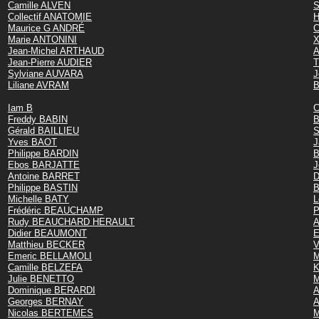
Camille ALVEN
S
Collectif ANATOMIE
H
Maurice G ANDRÉ
C
Marie ANTONINI
X
Jean-Michel ARTHAUD
A
Jean-Pierre AUDIER
T
Sylviane AUVARA
J
Liliane AVRAM
B
Iam B
C
Freddy BABIN
B
Gérald BAILLIEU
S
Yves BAOT
J
Philippe BARDIN
B
Ebos BARJATTE
J
Antoine BARRET
D
Philippe BASTIN
B
Michelle BATY
L
Frédéric BEAUCHAMP
P
Rudy BEAUCHARD HERAULT
A
Didier BEAUMONT
E
Matthieu BECKER
V
Emeric BELLAMOLI
M
Camille BELZEFA
K
Julie BENETTO
M
Dominique BERARDI
A
Georges BERNAY
Nicolas BERTEMES
M