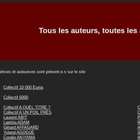
Tous les auteurs, toutes les 
trices et auteurices sont présent.e.s sur le site
Collectif 10 000 Euros
Collectif 6000
Collectif A QUEL TITRE ?
C
Collectif A UN POIL PRÈS
C
Laurent ABIT
P
Laetitia ADAM
R
Gérard AFFAGARD
A
Yoland AGOGUE
S
Coralie AKIYAMA
A