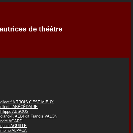
autrices de théâtre
ollectif A TROIS C'EST MIEUX
ollectif ABÉCÉDAIRE
hilippe ABSOUS
oland-F. AEBI dit Francis VALON
ndré AGARD
ophie AGUILLE
ntoine ALPACA