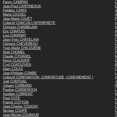
Fanny CAMPAN
C
Jean-Paul CANTINEAUX
D
Frédéric CARIS
S
Marta CASSEL
A
Jean-Marie CAUËT
P
Collectif CHACUN L'INTERPRÈTE
I
Christian CHAMBLAIN
M
Eric CHAPUIS
A
Lisa CHARNAY
R
Jean-Yves CHATELAIN
C
Clément CHEVEREAU
C
Yves-Marie CHICOUÉNE
P
Noël CHOMEL
P
Claude CITHAREL
M
Kevin CLAUSIER
D
Cyril COATLEVEN
B
Alain COLAS
C
Jean-Philippe COMBE
L
Collectif CONFINATION, CONFINITUDE, CONFINEMENT !
H
Joël CONTIVAL
J
Johann CORBARD
R
Pauline CORDEROCH
L
Aurélien CORRONT
N
Paul COTE
L
Franck COTTON
G
Jean-Charles COUGNY
C
Nicolas COUPÉ
C
Jean-Michel COURAUD
T