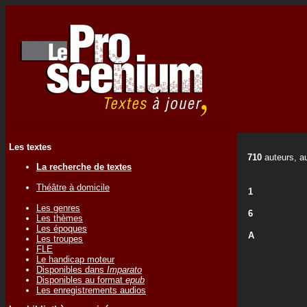
Les textes
710
auteurs, au
La recherche de textes
Théâtre à domicile
1
Les genres
6
Les thèmes
Les époques
A
Les troupes
FLE
Le handicap moteur
Disponibles dans
Imparato
Disponibles au format
epub
Les enregistrements audios