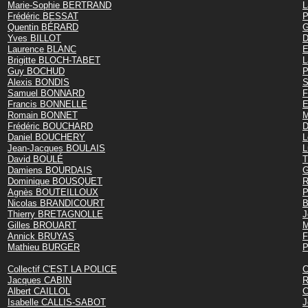
Marie-Sophie BERTRAND
L
Frédéric BESSAT
P
Quentin BÉRARD
G
Yves BILLOT
D
Laurence BLANC
E
Brigitte BLOCH-TABET
L
Guy BOCHUD
P
Alexis BONDIS
S
Samuel BONNARD
F
Francis BONNELLE
E
Romain BONNET
M
Frédéric BOUCHARD
Daniel BOUCHERY
L
Jean-Jacques BOULAIS
David BOULÉ
T
Damiens BOURDAIS
G
Dominique BOUSQUET
R
Agnès BOUTEILLOUX
P
Nicolas BRANDICOURT
B
Thierry BRETAGNOLLE
J
Gilles BROUART
M
Annick BRUYAS
F
Mathieu BURGER
P
Collectif C'EST LA POLICE
C
Jacques CABIN
R
Albert CAILLOL
C
Isabelle CALLIS-SABOT
J