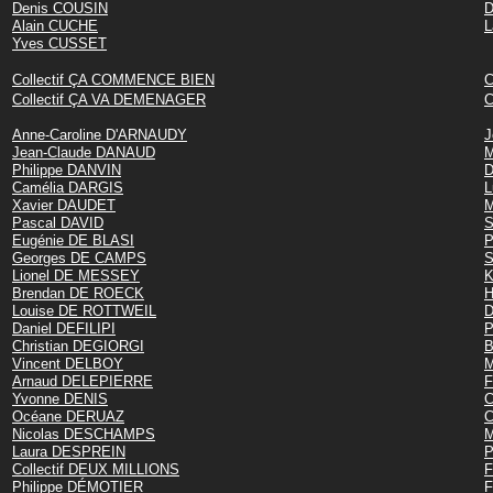
Denis COUSIN
D
Alain CUCHE
L
Yves CUSSET
Collectif ÇA COMMENCE BIEN
C
Collectif ÇA VA DEMENAGER
C
Anne-Caroline D'ARNAUDY
J
Jean-Claude DANAUD
M
Philippe DANVIN
D
Camélia DARGIS
L
Xavier DAUDET
M
Pascal DAVID
S
Eugénie DE BLASI
P
Georges DE CAMPS
S
Lionel DE MESSEY
K
Brendan DE ROECK
H
Louise DE ROTTWEIL
D
Daniel DEFILIPI
P
Christian DEGIORGI
B
Vincent DELBOY
M
Arnaud DELEPIERRE
F
Yvonne DENIS
C
Océane DERUAZ
C
Nicolas DESCHAMPS
M
Laura DESPREIN
P
Collectif DEUX MILLIONS
F
Philippe DÉMOTIER
F