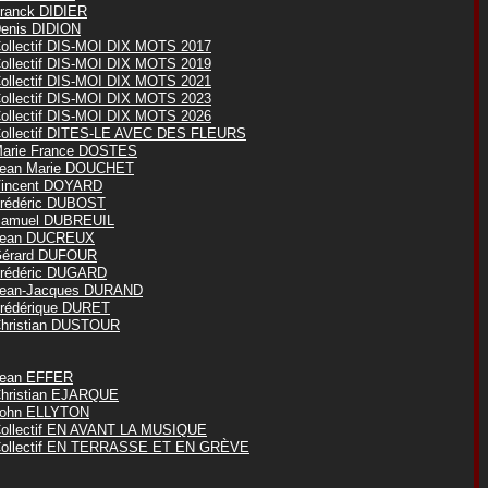
ranck DIDIER
enis DIDION
ollectif DIS-MOI DIX MOTS 2017
ollectif DIS-MOI DIX MOTS 2019
ollectif DIS-MOI DIX MOTS 2021
ollectif DIS-MOI DIX MOTS 2023
ollectif DIS-MOI DIX MOTS 2026
ollectif DITES-LE AVEC DES FLEURS
arie France DOSTES
ean Marie DOUCHET
incent DOYARD
rédéric DUBOST
amuel DUBREUIL
ean DUCREUX
érard DUFOUR
rédéric DUGARD
ean-Jacques DURAND
rédérique DURET
hristian DUSTOUR
ean EFFER
hristian EJARQUE
ohn ELLYTON
ollectif EN AVANT LA MUSIQUE
ollectif EN TERRASSE ET EN GRÈVE