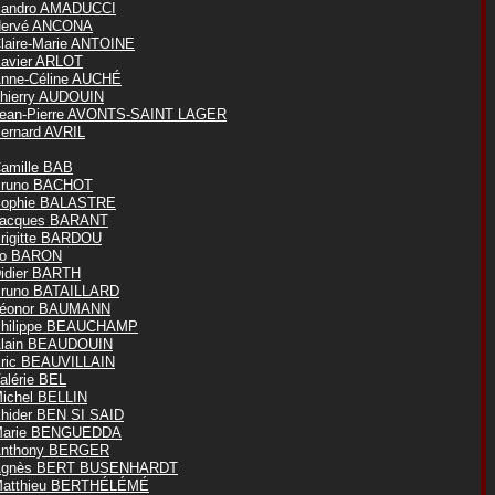
andro AMADUCCI
ervé ANCONA
laire-Marie ANTOINE
avier ARLOT
nne-Céline AUCHÉ
hierry AUDOUIN
ean-Pierre AVONTS-SAINT LAGER
ernard AVRIL
amille BAB
runo BACHOT
ophie BALASTRE
acques BARANT
rigitte BARDOU
o BARON
idier BARTH
runo BATAILLARD
éonor BAUMANN
hilippe BEAUCHAMP
lain BEAUDOUIN
ric BEAUVILLAIN
alérie BEL
ichel BELLIN
hider BEN SI SAID
arie BENGUEDDA
nthony BERGER
Agnès BERT BUSENHARDT
atthieu BERTHÉLÉMÉ