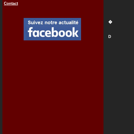
Contact
�
D