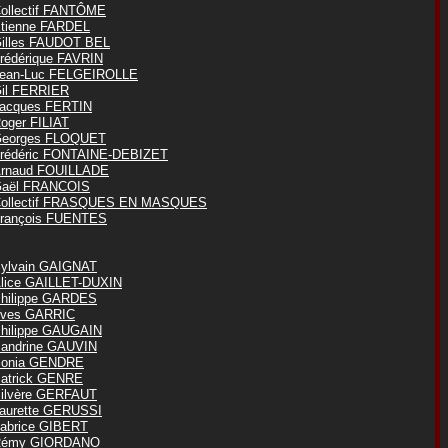
ollectif FANTÔME
tienne FARDEL
illes FAUDOT BEL
rédérique FAVRIN
ean-Luc FELGEIROLLE
il FERRIER
acques FERTIN
oger FILIAT
eorges FLOQUET
rédéric FONTAINE-DEBIZET
rnaud FOUILLADE
aël FRANCOIS
ollectif FRASQUES EN MASQUES
rançois FUENTES
ylvain GAIGNAT
lice GAILLET-DUXIN
hilippe GARDES
ves GARRIC
hilippe GAUGAIN
andrine GAUVIN
onia GENDRE
atrick GENRE
ilvère GERFAUT
aurette GERUSSI
abrice GIBERT
Rémy GIORDANO