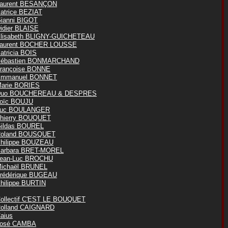
aurent BESANÇON
atrice BEZIAT
ianni BIGOT
idier BLAISE
lisabeth BLIGNY-GUICHETEAU
aurent BOCHER LOUSSE
atricia BOIS
ébastien BONMARCHAND
rançoise BONNE
mmanuel BONNET
arie BORIES
Duo BOUCHEREAU & DESPRES
oïc BOUJU
Luc BOULANGER
hierry BOUQUET
ildas BOUREL
oland BOUSQUET
hilippe BOUZEAU
arbara BRET-MOREL
ean-Luc BROCHU
ichaël BRUNEL
rédérique BUGEAU
hilippe BURTIN
ollectif C'EST LE BOUQUET
olland CAIGNARD
aius
osé CAMBA