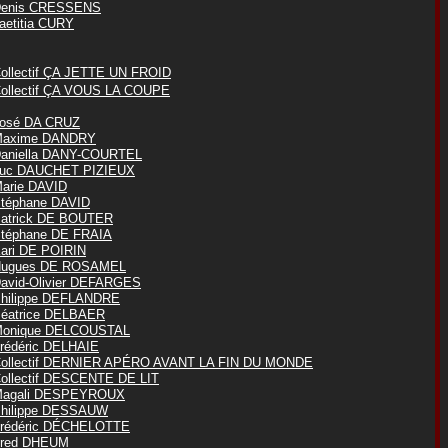
enis CRESSENS
aetitia CURY
ollectif ÇA JETTE UN FROID
ollectif ÇA VOUS LA COUPE
osé DA CRUZ
axime DANDRY
aniella DANY-COURTEL
uc DAUCHET PIZIEUX
arie DAVID
téphane DAVID
atrick DE BOUTER
téphane DE FRAIA
ari DE POIRIN
ugues DE ROSAMEL
avid-Olivier DEFARGES
hilippe DEFLANDRE
éatrice DELBAER
onique DELCOUSTAL
rédéric DELHAIE
ollectif DERNIER APÉRO AVANT LA FIN DU MONDE
ollectif DESCENTE DE LIT
agali DESPEYROUX
hilippe DESSAUW
rédéric DÉCHELOTTE
red DHEUM