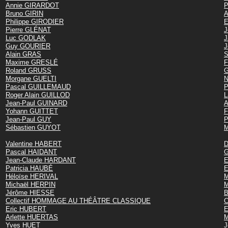
Annie GIRARDOT
P
Bruno GIRIN
A
Philippe GIRODIER
E
Pierre GLÉNAT
J
Luc GODLAK
J
Guy GOURIER
J
Alain GRAS
S
Maxime GRESLÉ
F
Roland GRUSS
G
Morgane GUELTI
N
Pascal GUILLEMAUD
P
Roger Alain GUILLOD
L
Jean-Paul GUINARD
A
Yohann GUITTET
F
Jean-Paul GUY
P
Sébastien GUYOT
M
Valentine HABERT
D
Pascal HAIDANT
G
Jean-Claude HARDANT
E
Patricia HAUBÉ
E
Héloïse HERIVAL
Michaël HERPIN
M
Jérôme HIESSE
B
Collectif HOMMAGE AU THÉÂTRE CLASSIQUE
C
Eric HUBERT
E
Arlette HUERTAS
M
Yves HUET
J