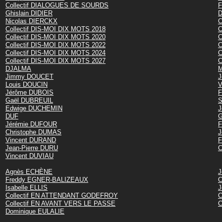
Collectif DIALOGUES DE SOURDS
F
Ghislain DIDIER
D
Nicolas DIERCKX
C
Collectif DIS-MOI DIX MOTS 2018
C
Collectif DIS-MOI DIX MOTS 2020
C
Collectif DIS-MOI DIX MOTS 2022
C
Collectif DIS-MOI DIX MOTS 2024
C
Collectif DIS-MOI DIX MOTS 2027
C
DJALMA
M
Jimmy DOUCET
J
Louis DOUCIN
V
Jérôme DUBOIS
F
Gaël DUBREUIL
S
Edwige DUCHEMIN
J
DUF
G
Jérémie DUFOUR
F
Christophe DUMAS
J
Vincent DURAND
F
Jean-Pierre DURU
C
Vincent DUVIAU
Agnès ECHÈNE
J
Freddy EGNER-BALIZEAUX
C
Isabelle ELLIS
J
Collectif EN ATTENDANT GODEFROY
C
Collectif EN AVANT VERS LE PASSE
C
Dominique EULALIE