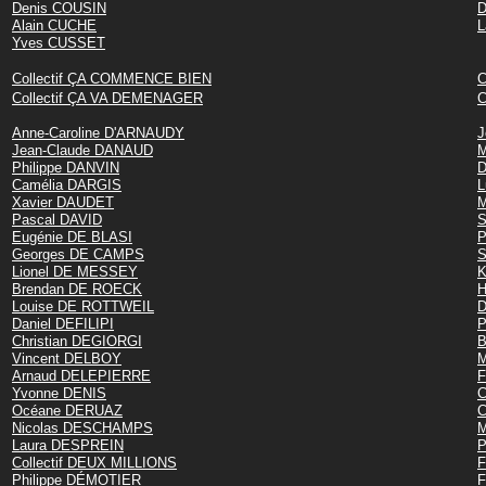
Denis COUSIN
D
Alain CUCHE
L
Yves CUSSET
Collectif ÇA COMMENCE BIEN
C
Collectif ÇA VA DEMENAGER
C
Anne-Caroline D'ARNAUDY
J
Jean-Claude DANAUD
M
Philippe DANVIN
D
Camélia DARGIS
L
Xavier DAUDET
M
Pascal DAVID
S
Eugénie DE BLASI
P
Georges DE CAMPS
S
Lionel DE MESSEY
K
Brendan DE ROECK
H
Louise DE ROTTWEIL
D
Daniel DEFILIPI
P
Christian DEGIORGI
B
Vincent DELBOY
M
Arnaud DELEPIERRE
F
Yvonne DENIS
C
Océane DERUAZ
C
Nicolas DESCHAMPS
M
Laura DESPREIN
P
Collectif DEUX MILLIONS
F
Philippe DÉMOTIER
F