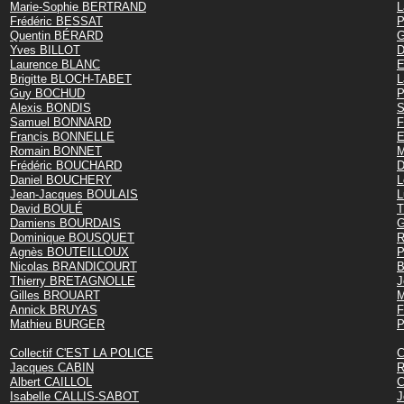
Marie-Sophie BERTRAND
L
Frédéric BESSAT
P
Quentin BÉRARD
G
Yves BILLOT
D
Laurence BLANC
E
Brigitte BLOCH-TABET
L
Guy BOCHUD
P
Alexis BONDIS
S
Samuel BONNARD
F
Francis BONNELLE
E
Romain BONNET
M
Frédéric BOUCHARD
Daniel BOUCHERY
L
Jean-Jacques BOULAIS
David BOULÉ
T
Damiens BOURDAIS
G
Dominique BOUSQUET
R
Agnès BOUTEILLOUX
P
Nicolas BRANDICOURT
B
Thierry BRETAGNOLLE
J
Gilles BROUART
M
Annick BRUYAS
F
Mathieu BURGER
P
Collectif C'EST LA POLICE
C
Jacques CABIN
R
Albert CAILLOL
C
Isabelle CALLIS-SABOT
J