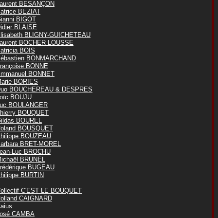
aurent BESANÇON
atrice BEZIAT
ianni BIGOT
idier BLAISE
lisabeth BLIGNY-GUICHETEAU
aurent BOCHER LOUSSE
atricia BOIS
ébastien BONMARCHAND
rançoise BONNE
mmanuel BONNET
arie BORIES
Duo BOUCHEREAU & DESPRES
oïc BOUJU
Luc BOULANGER
hierry BOUQUET
ildas BOUREL
oland BOUSQUET
hilippe BOUZEAU
arbara BRET-MOREL
ean-Luc BROCHU
ichaël BRUNEL
rédérique BUGEAU
hilippe BURTIN
ollectif C'EST LE BOUQUET
olland CAIGNARD
aius
osé CAMBA