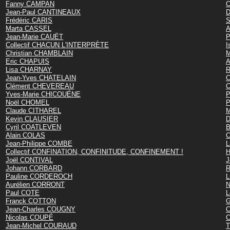
Fanny CAMPAN
C
Jean-Paul CANTINEAUX
D
Frédéric CARIS
S
Marta CASSEL
A
Jean-Marie CAUËT
P
Collectif CHACUN L'INTERPRÈTE
I
Christian CHAMBLAIN
M
Eric CHAPUIS
A
Lisa CHARNAY
R
Jean-Yves CHATELAIN
C
Clément CHEVEREAU
C
Yves-Marie CHICOUÉNE
P
Noël CHOMEL
P
Claude CITHAREL
M
Kevin CLAUSIER
D
Cyril COATLEVEN
B
Alain COLAS
C
Jean-Philippe COMBE
L
Collectif CONFINATION, CONFINITUDE, CONFINEMENT !
H
Joël CONTIVAL
J
Johann CORBARD
R
Pauline CORDEROCH
L
Aurélien CORRONT
N
Paul COTE
L
Franck COTTON
G
Jean-Charles COUGNY
C
Nicolas COUPÉ
C
Jean-Michel COURAUD
T