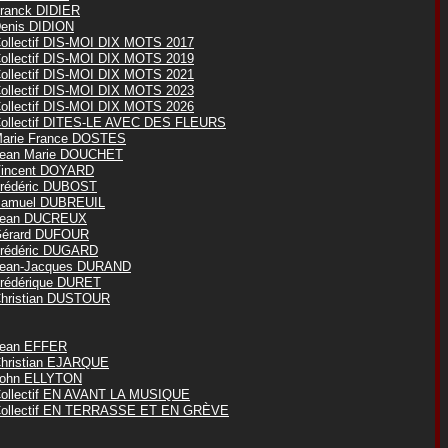
ranck DIDIER
enis DIDION
ollectif DIS-MOI DIX MOTS 2017
ollectif DIS-MOI DIX MOTS 2019
ollectif DIS-MOI DIX MOTS 2021
ollectif DIS-MOI DIX MOTS 2023
ollectif DIS-MOI DIX MOTS 2026
ollectif DITES-LE AVEC DES FLEURS
arie France DOSTES
ean Marie DOUCHET
incent DOYARD
rédéric DUBOST
amuel DUBREUIL
ean DUCREUX
érard DUFOUR
rédéric DUGARD
ean-Jacques DURAND
rédérique DURET
hristian DUSTOUR
ean EFFER
hristian EJARQUE
ohn ELLYTON
ollectif EN AVANT LA MUSIQUE
ollectif EN TERRASSE ET EN GRÈVE