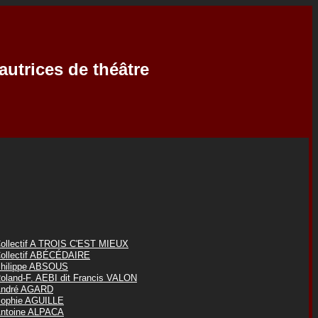
autrices de théâtre
ollectif A TROIS C'EST MIEUX
ollectif ABÉCÉDAIRE
hilippe ABSOUS
oland-F. AEBI dit Francis VALON
ndré AGARD
ophie AGUILLE
ntoine ALPACA