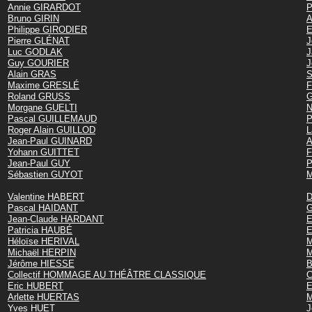
Annie GIRARDOT
P
Bruno GIRIN
A
Philippe GIRODIER
E
Pierre GLÉNAT
J
Luc GODLAK
J
Guy GOURIER
J
Alain GRAS
S
Maxime GRESLÉ
F
Roland GRUSS
G
Morgane GUELTI
N
Pascal GUILLEMAUD
P
Roger Alain GUILLOD
L
Jean-Paul GUINARD
A
Yohann GUITTET
F
Jean-Paul GUY
P
Sébastien GUYOT
M
Valentine HABERT
D
Pascal HAIDANT
G
Jean-Claude HARDANT
E
Patricia HAUBÉ
E
Héloïse HERIVAL
Michaël HERPIN
M
Jérôme HIESSE
B
Collectif HOMMAGE AU THÉÂTRE CLASSIQUE
C
Eric HUBERT
E
Arlette HUERTAS
M
Yves HUET
J