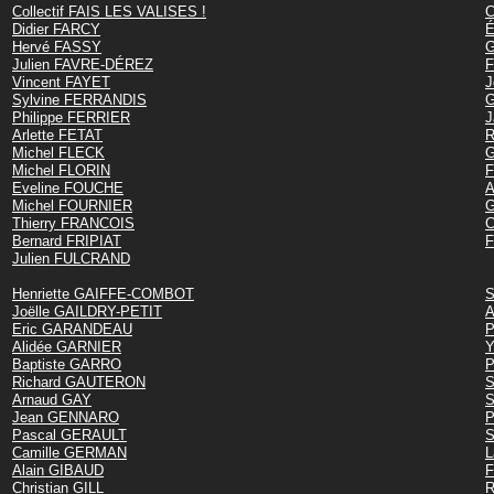
Collectif FAIS LES VALISES !
C
Didier FARCY
É
Hervé FASSY
G
Julien FAVRE-DÉREZ
F
Vincent FAYET
J
Sylvine FERRANDIS
G
Philippe FERRIER
J
Arlette FETAT
R
Michel FLECK
G
Michel FLORIN
F
Eveline FOUCHE
A
Michel FOURNIER
G
Thierry FRANCOIS
C
Bernard FRIPIAT
F
Julien FULCRAND
Henriette GAIFFE-COMBOT
S
Joëlle GAILDRY-PETIT
A
Eric GARANDEAU
P
Alidée GARNIER
Y
Baptiste GARRO
P
Richard GAUTERON
S
Arnaud GAY
S
Jean GENNARO
P
Pascal GERAULT
S
Camille GERMAN
L
Alain GIBAUD
F
Christian GILL