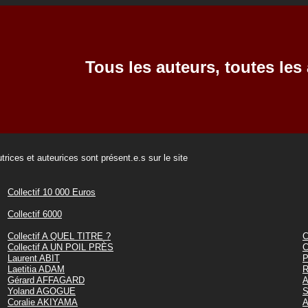
Tous les auteurs, toutes les 
trices et auteurices sont présent.e.s sur le site
Collectif 10 000 Euros
Collectif 6000
Collectif A QUEL TITRE ?
C
Collectif A UN POIL PRÈS
C
Laurent ABIT
P
Laetitia ADAM
R
Gérard AFFAGARD
A
Yoland AGOGUE
S
Coralie AKIYAMA
A