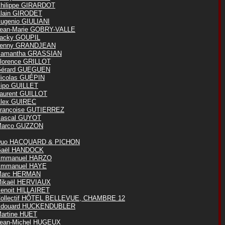
hilippe GIRARDOT
lain GIRODET
ugenio GIULIANI
ean-Marie GOBRY-VALLE
acky GOUPIL
enny GRANDJEAN
amantha GRASSIAN
lorence GRILLOT
érard GUEGUEN
icolas GUÉPIN
ipo GUILLET
aurent GUILLOT
lex GUIREC
rançoise GUTIERREZ
ascal GUYOT
arco GUZZON
uo HACQUARD & PICHON
aël HANDOCK
mmanuel HARZO
mmanuel HAYE
Marc HERMAN
ikaël HERVIAUX
enoit HILLAIRET
ollectif HÔTEL BELLEVUE, CHAMBRE 12
douard HUCKENDUBLER
artine HUET
ean-Michel HUGEUX