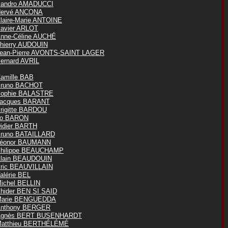
andro AMADUCCI
ervé ANCONA
laire-Marie ANTOINE
avier ARLOT
nne-Céline AUCHÉ
hierry AUDOUIN
ean-Pierre AVONTS-SAINT LAGER
ernard AVRIL
amille BAB
runo BACHOT
ophie BALASTRE
acques BARANT
rigitte BARDOU
o BARON
idier BARTH
runo BATAILLARD
éonor BAUMANN
hilippe BEAUCHAMP
lain BEAUDOUIN
ric BEAUVILLAIN
alérie BEL
ichel BELLIN
hider BEN SI SAID
arie BENGUEDDA
nthony BERGER
Agnès BERT BUSENHARDT
atthieu BERTHÉLÉMÉ