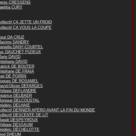
enis CRESSENS
aetitia CURY
ollectif ÇA JETTE UN FROID
ollectif ÇA VOUS LA COUPE
osé DA CRUZ
axime DANDRY
aniella DANY-COURTEL
uc DAUCHET PIZIEUX
arie DAVID
téphane DAVID
atrick DE BOUTER
téphane DE FRAIA
ari DE POIRIN
ugues DE ROSAMEL
avid-Olivier DEFARGES
hilippe DEFLANDRE
éatrice DELBAER
onique DELCOUSTAL
rédéric DELHAIE
ollectif DERNIER APÉRO AVANT LA FIN DU MONDE
ollectif DESCENTE DE LIT
agali DESPEYROUX
hilippe DESSAUW
rédéric DÉCHELOTTE
red DHEUM