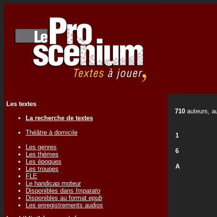
Les textes
710
auteurs, au
La recherche de textes
Théâtre à domicile
1
Les genres
6
Les thèmes
Les époques
A
Les troupes
FLE
Le handicap moteur
Disponibles dans
Imparato
Disponibles au format
epub
Les enregistrements audios