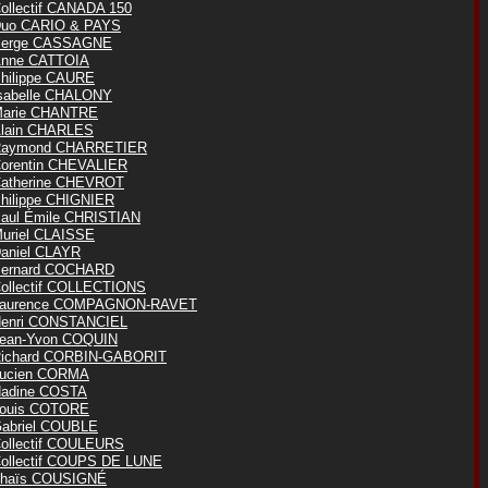
ollectif CANADA 150
uo CARIO & PAYS
erge CASSAGNE
nne CATTOIA
hilippe CAURE
sabelle CHALONY
arie CHANTRE
lain CHARLES
aymond CHARRETIER
orentin CHEVALIER
atherine CHEVROT
hilippe CHIGNIER
aul Émile CHRISTIAN
uriel CLAISSE
aniel CLAYR
ernard COCHARD
ollectif COLLECTIONS
aurence COMPAGNON-RAVET
enri CONSTANCIEL
ean-Yvon COQUIN
ichard CORBIN-GABORIT
ucien CORMA
adine COSTA
ouis COTORE
abriel COUBLE
ollectif COULEURS
ollectif COUPS DE LUNE
haïs COUSIGNÉ