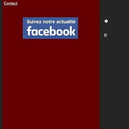
Contact
�
D