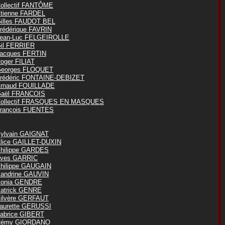
ollectif FANTÔME
tienne FARDEL
illes FAUDOT BEL
rédérique FAVRIN
ean-Luc FELGEIROLLE
il FERRIER
acques FERTIN
oger FILIAT
eorges FLOQUET
rédéric FONTAINE-DEBIZET
rnaud FOUILLADE
aël FRANCOIS
ollectif FRASQUES EN MASQUES
rançois FUENTES
ylvain GAIGNAT
lice GAILLET-DUXIN
hilippe GARDES
ves GARRIC
hilippe GAUGAIN
andrine GAUVIN
onia GENDRE
atrick GENRE
ilvère GERFAUT
aurette GERUSSI
abrice GIBERT
Rémy GIORDANO