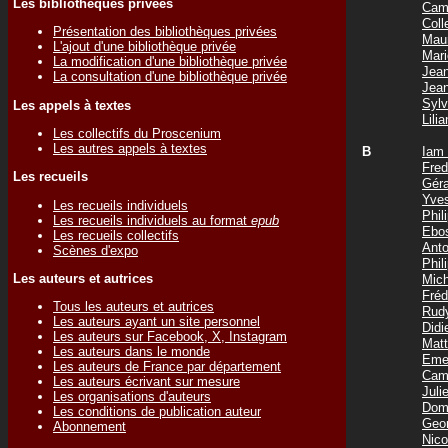
Les bibliothèques privées
Cam
Col
Présentation des bibliothèques privées
Mau
L'ajout d'une bibliothèque privée
Mar
La modification d'une bibliothèque privée
Jea
La consultation d'une bibliothèque privée
Jea
Syl
Les appels à textes
Lil
Les collectifs du Proscenium
Les autres appels à textes
B
Iam
Fre
Les recueils
Gér
Yve
Les recueils individuels
Phi
Les recueils individuels au format
epub
Ebo
Les recueils collectifs
Ant
Scènes d'expo
Phi
Les auteurs et autrices
Mic
Fré
Tous les auteurs et autrices
Rud
Les auteurs ayant un site personnel
Did
Les auteurs sur Facebook, X, Instagram
Mat
Les auteurs dans le monde
Eme
Les auteurs de France par département
Cam
Les auteurs écrivant sur mesure
Jul
Les organisations d'auteurs
Dom
Les conditions de publication auteur
Geo
Abonnement
Nic