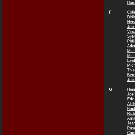
Dom
F
Coll
Did
Her
Jul
Vin
Syl
Phi
Arle
Mic
Mic
Eve
Mic
Thi
Ber
Jul
G
Hen
Joë
Eri
Ali
Bap
Ric
Arn
Jea
Pas
Cam