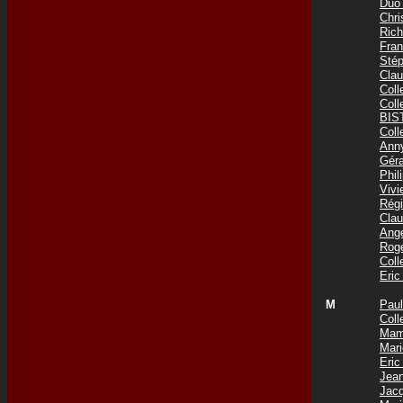
Duo
Chr
Ric
Fra
Sté
Cla
Col
Col
BIS
Col
Ann
Gér
Phi
Viv
Rég
Cla
Ang
Rog
Col
Eri
M
Pau
Coll
Mam
Mar
Eri
Jea
Jac