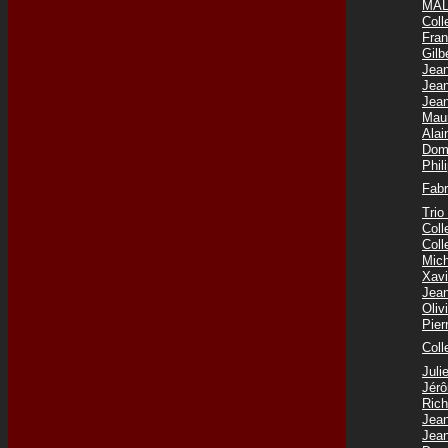
MAL
Coll
Fra
Gilb
Jea
Jea
Jea
Mau
Ala
Dom
Phi
Fab
Tri
Col
Col
Mic
Xav
Jea
Oli
Pie
Coll
Jul
Jér
Ric
Jea
Jea