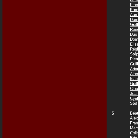
Fra
Kam
Aur
Dom
Gui
Ren
Duo
Dom
Eli
Rég
Sté
Pie
Gui
Ari
Ala
Isa
Gui
Cla
Jea
Cyr
Ste
S
Béa
Ale
Fra
Mar
Coll
Eri