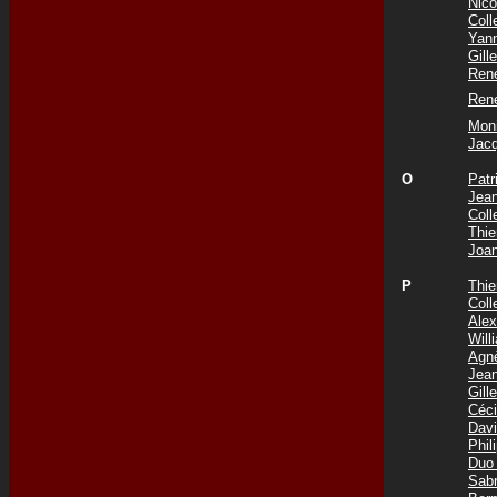
Nic
Col
Yan
Gil
Ren
Ren
Mon
Jac
O
Pat
Jea
Col
Thie
Joa
P
Thi
Col
Ale
Wil
Agn
Jea
Gil
Céc
Dav
Phi
Duo
Sab