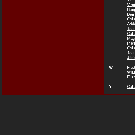
Vir
Ben
Ber
Col
Add
Jea
Col
Mag
Pie
Coll
Jea
Jér
W
Fré
WIL
Eli
Y
Coll