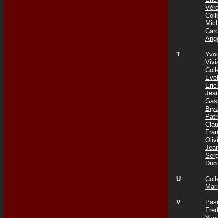
Vér
Col
Mic
Car
Ang
T
Yvo
Viv
Coll
Eve
Eri
Jea
Gas
Bry
Pat
Cla
Fra
Oli
Jea
Ser
Duo
U
Col
Mar
V
Pas
Fre
Yve