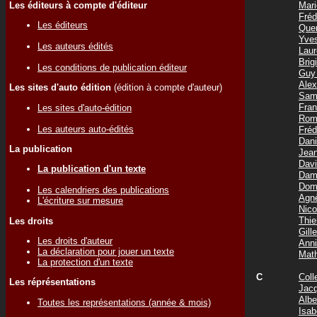
Les éditeurs à compte d'éditeur
Mar
Fré
Les éditeurs
Que
Yve
Les auteurs édités
Lau
Bri
Les conditions de publication éditeur
Guy
Ale
Les sites d'auto édition
(édition à compte d'auteur)
Sam
Fra
Les sites d'auto-édition
Rom
Les auteurs auto-édités
Fré
Dan
La publication
Jea
Dav
La publication d'un texte
Dam
Dom
Les calendriers des publications
Agn
L'écriture sur mesure
Nic
Thi
Les droits
Gil
Les droits d'auteur
Ann
La déclaration pour jouer un texte
Mat
La protection d'un texte
C
Coll
Les réprésentations
Jac
Albe
Toutes les représentations (année & mois)
Isa