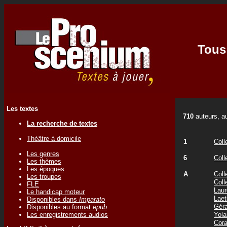
Tous 
Les textes
710
auteurs, au
La recherche de textes
Théâtre à domicile
1
Coll
Les genres
6
Coll
Les thèmes
Les époques
A
Coll
Les troupes
Coll
FLE
Laur
Le handicap moteur
Laet
Disponibles dans
Imparato
Gér
Disponibles au format
epub
Les enregistrements audios
Yol
Cor