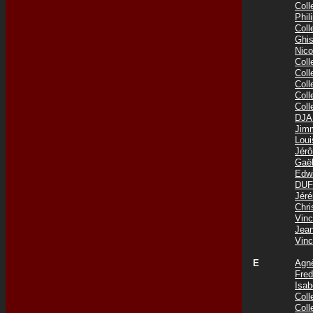
Col
Phi
Col
Ghis
Nic
Col
Col
Col
Col
Col
DJA
Jim
Lou
Jér
Gaë
Edw
DUF
Jér
Chr
Vin
Jea
Vin
E
Agn
Fre
Isab
Col
Col