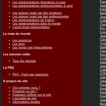
Fan
Les représentations d'amateurs à venir
Jea
Les représentations professionnelles à venir
Fréd
Les auteurs joués par des amateurs
Mar
Les auteurs joués par des professionnels
Jea
Les représentations en France
Col
Les représentations dans le monde
Chr
L'ajout d'une représentation
Eri
Lis
Le reste du monde
Jea
Clé
Les annonces
Yve
Les liens
Noë
Les textes non francophones
Cla
Les tutoriels vidéo
Kev
Cyr
Tous les tutoriels
Ala
Jea
La FAQ
Col
CON
FAQ : Foire aux questions
Joë
Joh
A propos du site
Pau
Qui sommes nous ?
Aur
Pourquoi ce site ?
Pau
Quelques chiffres sur le site
Fra
L'actualité du site
Jea
Informations légales
Nic