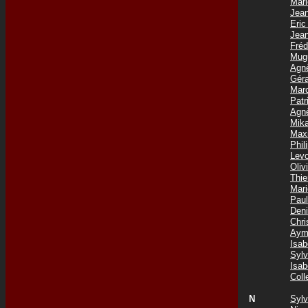
Mar
Jea
Eri
Jea
Fré
Mug
Agn
Gér
Mar
Pat
Agn
Mik
Max
Phil
Lev
Oli
Thi
Mar
Pau
Den
Chr
Aym
Isa
Syl
Isa
Col
N
Syl