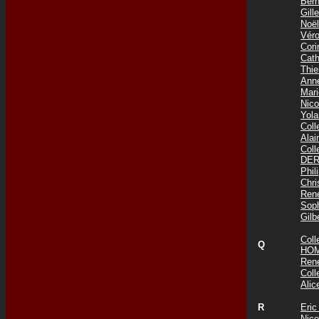
Ber
Gil
Noë
Vér
Cor
Cat
Thi
Ann
Mar
Nic
Yol
Col
Ala
Col
DER
Phi
Chr
Ren
Sop
Gil
Col
Q
HOM
Ren
Col
Ali
R
Eri
Nic