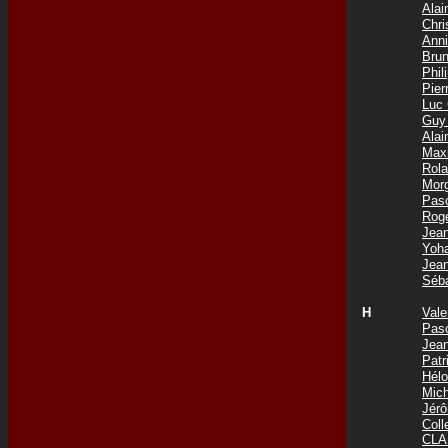
Ala
Chri
Ann
Bru
Phi
Pie
Luc
Guy
Ala
Max
Rol
Mor
Pas
Rog
Jea
Yoh
Jea
Séb
H
Val
Pas
Jea
Pat
Hél
Mic
Jér
Col
CLA