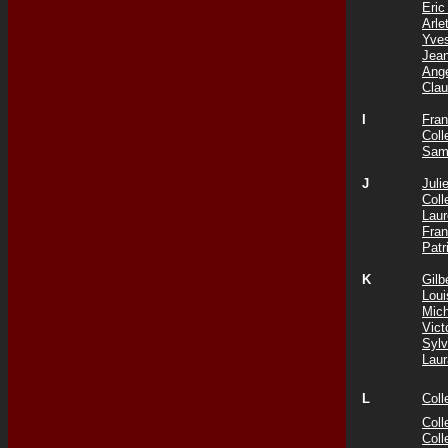
Eri
Arl
Yve
Jea
Ang
Cla
I
Fra
Col
Sam
J
Jul
Col
Lau
Fra
Patr
K
Gil
Lou
Mic
Vict
Syl
Lau
L
Col
Coll
Col