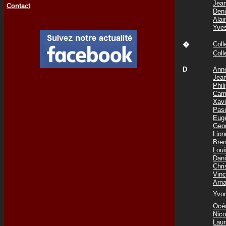
Jea
Contact
Den
Ala
Yve
Col
�
Col
D
Ann
Jea
Phi
Cam
Xav
Pas
Eug
Geo
Lio
Bre
Lou
Dani
Chr
Vin
Arn
Yvo
Océ
Nic
Lau