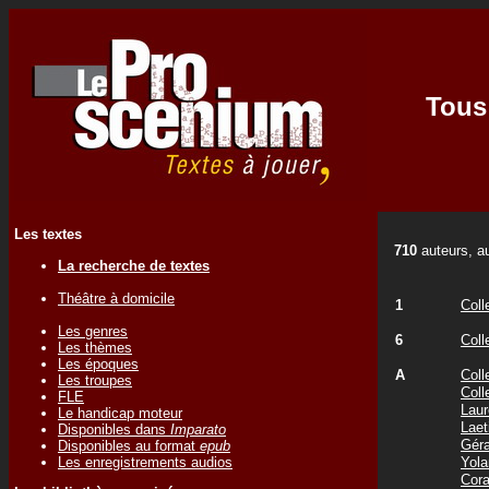
Tous 
Les textes
710
auteurs, au
La recherche de textes
Théâtre à domicile
1
Coll
Les genres
6
Coll
Les thèmes
Les époques
A
Coll
Les troupes
Coll
FLE
Laur
Le handicap moteur
Laet
Disponibles dans
Imparato
Gér
Disponibles au format
epub
Les enregistrements audios
Yol
Cor