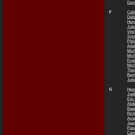
Dom
F
Coll
Did
Her
Jul
Vin
Syl
Phi
Arle
Mic
Mic
Eve
Mic
Thi
Ber
Jul
G
Hen
Joë
Eri
Ali
Bap
Ric
Arn
Jea
Pas
Cam