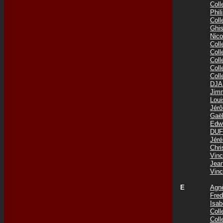
Col
Phi
Col
Ghis
Nic
Col
Col
Col
Col
Col
DJA
Jim
Lou
Jér
Gaë
Edw
DUF
Jér
Chr
Vin
Jea
Vin
E
Agn
Fre
Isab
Col
Col