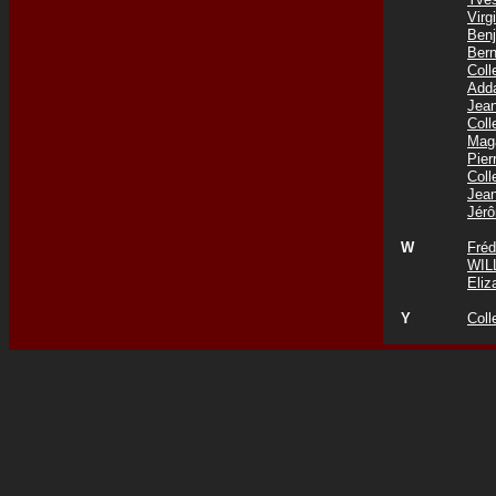
Vir
Ben
Ber
Col
Add
Jea
Col
Mag
Pie
Coll
Jea
Jér
W
Fré
WIL
Eli
Y
Coll