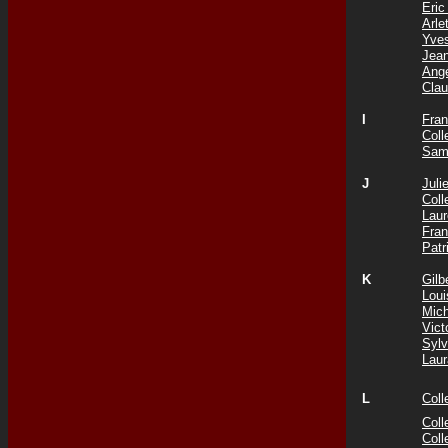
Eri
Arl
Yve
Jea
Ang
Cla
I
Fra
Col
Sam
J
Jul
Col
Lau
Fra
Patr
K
Gil
Lou
Mic
Vict
Syl
Lau
L
Col
Coll
Col