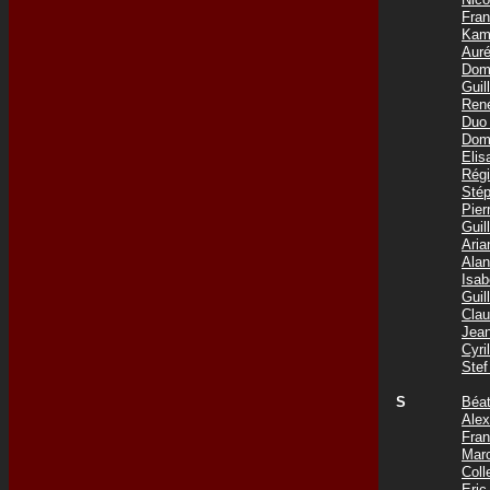
Fra
Kam
Aur
Dom
Gui
Ren
Duo
Dom
Eli
Rég
Sté
Pie
Gui
Ari
Ala
Isa
Gui
Cla
Jea
Cyr
Ste
S
Béa
Ale
Fra
Mar
Coll
Eri