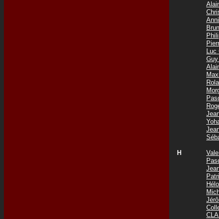
Ala
Chri
Ann
Bru
Phi
Pie
Luc
Guy
Ala
Max
Rol
Mor
Pas
Rog
Jea
Yoh
Jea
Séb
H
Val
Pas
Jea
Pat
Hél
Mic
Jér
Col
CLA