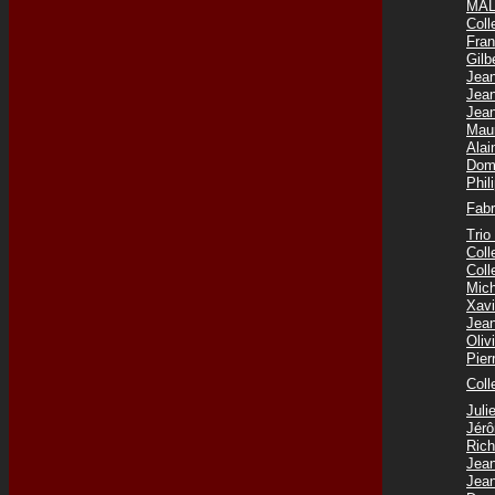
MAL
Coll
Fra
Gilb
Jea
Jea
Jea
Mau
Ala
Dom
Phi
Fab
Tri
Col
Col
Mic
Xav
Jea
Oli
Pie
Coll
Jul
Jér
Ric
Jea
Jea