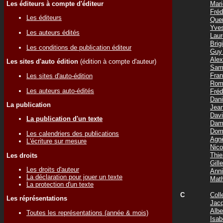
Les éditeurs à compte d'éditeur
Mar
Fré
Les éditeurs
Que
Yve
Les auteurs édités
Lau
Bri
Les conditions de publication éditeur
Guy
Ale
Les sites d'auto édition
(édition à compte d'auteur)
Sam
Fra
Les sites d'auto-édition
Rom
Les auteurs auto-édités
Fré
Dan
La publication
Jea
Dav
La publication d'un texte
Dam
Dom
Les calendriers des publications
Agn
L'écriture sur mesure
Nic
Thi
Les droits
Gil
Les droits d'auteur
Ann
La déclaration pour jouer un texte
Mat
La protection d'un texte
C
Coll
Les réprésentations
Jac
Albe
Toutes les représentations (année & mois)
Isa