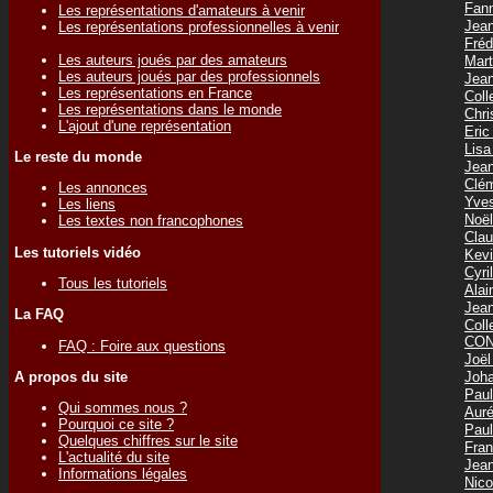
Fan
Les représentations d'amateurs à venir
Jea
Les représentations professionnelles à venir
Fréd
Les auteurs joués par des amateurs
Mar
Les auteurs joués par des professionnels
Jea
Les représentations en France
Col
Les représentations dans le monde
Chr
L'ajout d'une représentation
Eri
Lis
Le reste du monde
Jea
Clé
Les annonces
Yve
Les liens
Noë
Les textes non francophones
Cla
Les tutoriels vidéo
Kev
Cyr
Tous les tutoriels
Ala
Jea
La FAQ
Col
CON
FAQ : Foire aux questions
Joë
Joh
A propos du site
Pau
Qui sommes nous ?
Aur
Pourquoi ce site ?
Pau
Quelques chiffres sur le site
Fra
L'actualité du site
Jea
Informations légales
Nic