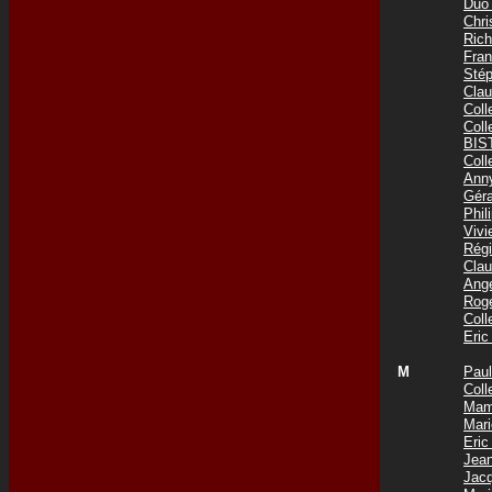
Duo
Chr
Ric
Fra
Sté
Cla
Col
Col
BIS
Col
Ann
Gér
Phi
Viv
Rég
Cla
Ang
Rog
Col
Eri
M
Pau
Coll
Mam
Mar
Eri
Jea
Jac