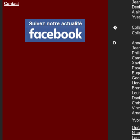
Jea
Contact
Den
Ala
Yve
Col
�
Col
D
Ann
Jea
Phi
Cam
Xav
Pas
Eug
Geo
Lio
Bre
Lou
Dani
Chr
Vin
Arn
Yvo
Océ
Nic
Lau