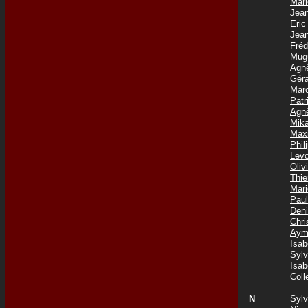
Mar
Jea
Eri
Jea
Fré
Mug
Agn
Gér
Mar
Pat
Agn
Mik
Max
Phil
Lev
Oli
Thi
Mar
Pau
Den
Chr
Aym
Isa
Syl
Isa
Col
N
Syl