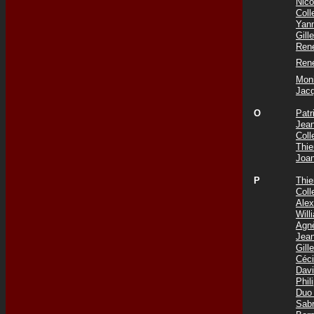
Nic
Col
Yan
Gil
Ren
Ren
Mon
Jac
O
Pat
Jea
Col
Thie
Joa
P
Thi
Col
Ale
Wil
Agn
Jea
Gil
Céc
Dav
Phi
Duo
Sab