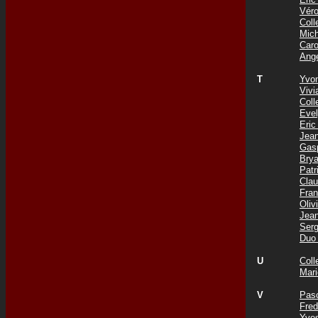
Vér
Col
Mic
Car
Ang
T
Yvo
Viv
Coll
Eve
Eri
Jea
Gas
Bry
Pat
Cla
Fra
Oli
Jea
Ser
Duo
U
Col
Mar
V
Pas
Fre
Yve