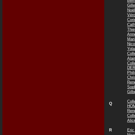
Ber
Gil
Noë
Vér
Cor
Cat
Thi
Ann
Mar
Nic
Yol
Col
Ala
Col
DER
Phi
Chr
Ren
Sop
Gil
Col
Q
HOM
Ren
Col
Ali
R
Eri
Nic