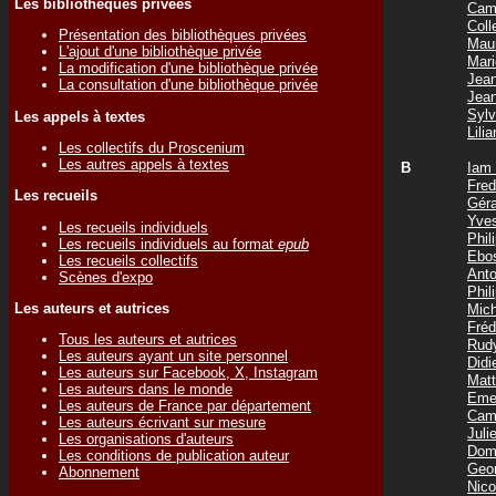
Les bibliothèques privées
Cam
Col
Présentation des bibliothèques privées
Mau
L'ajout d'une bibliothèque privée
Mar
La modification d'une bibliothèque privée
Jea
La consultation d'une bibliothèque privée
Jea
Syl
Les appels à textes
Lil
Les collectifs du Proscenium
Les autres appels à textes
B
Iam
Fre
Les recueils
Gér
Yve
Les recueils individuels
Phi
Les recueils individuels au format
epub
Ebo
Les recueils collectifs
Ant
Scènes d'expo
Phi
Les auteurs et autrices
Mic
Fré
Tous les auteurs et autrices
Rud
Les auteurs ayant un site personnel
Did
Les auteurs sur Facebook, X, Instagram
Mat
Les auteurs dans le monde
Eme
Les auteurs de France par département
Cam
Les auteurs écrivant sur mesure
Jul
Les organisations d'auteurs
Dom
Les conditions de publication auteur
Geo
Abonnement
Nic