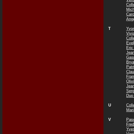
Col
Mic
Car
Ang
T
Yvo
Viv
Coll
Eve
Eri
Jea
Gas
Bry
Pat
Cla
Fra
Oli
Jea
Ser
Duo
U
Col
Mar
V
Pas
Fre
Yve
Vir