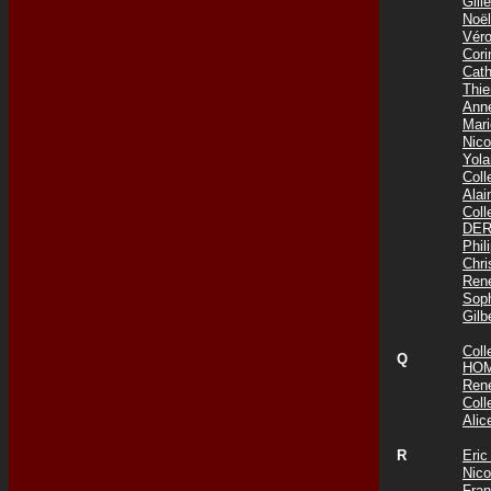
Gil
Noë
Vér
Cor
Cat
Thi
Ann
Mar
Nic
Yol
Col
Ala
Col
DER
Phi
Chr
Ren
Sop
Gil
Col
Q
HOM
Ren
Col
Ali
R
Eri
Nic
Fra