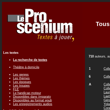
Tous 
Les textes
710
auteurs, au
La recherche de textes
Théâtre à domicile
1
Coll
Les genres
6
Coll
Les thèmes
Les époques
A
Coll
Les troupes
Coll
FLE
Laur
Le handicap moteur
Laet
Disponibles dans
Imparato
Gér
Disponibles au format
epub
Les enregistrements audios
Yol
Cor