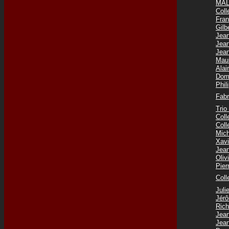
MAL
Coll
Fra
Gilb
Jea
Jea
Jea
Mau
Ala
Dom
Phi
Fab
Tri
Col
Col
Mic
Xav
Jea
Oli
Pie
Coll
Jul
Jér
Ric
Jea
Jea