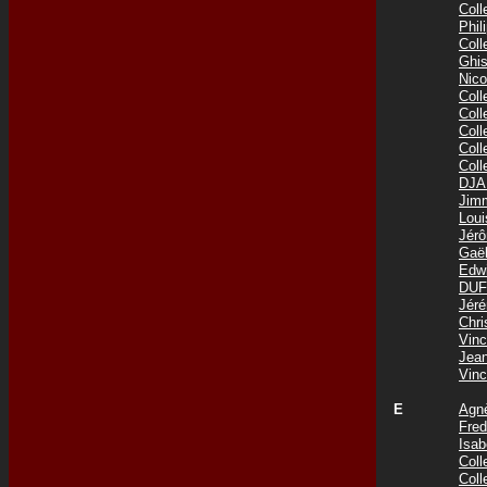
Col
Phi
Col
Ghis
Nic
Col
Col
Col
Col
Col
DJA
Jim
Lou
Jér
Gaë
Edw
DUF
Jér
Chr
Vin
Jea
Vin
E
Agn
Fre
Isab
Col
Col