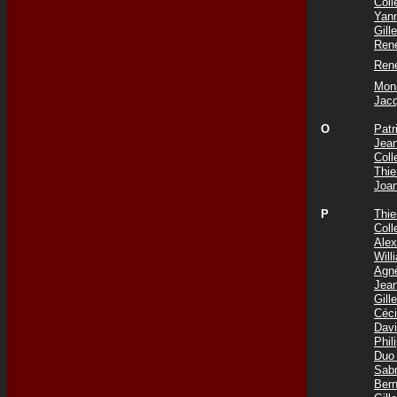
Col
Yan
Gil
Ren
Ren
Mon
Jac
O
Pat
Jea
Col
Thie
Joa
P
Thi
Col
Ale
Wil
Agn
Jea
Gil
Céc
Dav
Phi
Duo
Sab
Ber