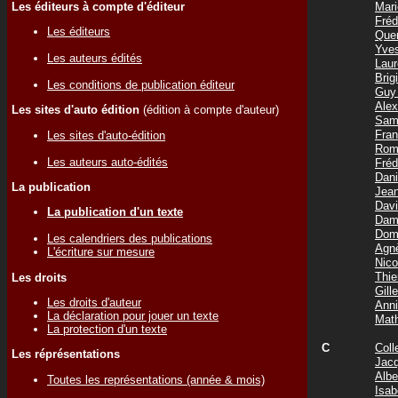
Les éditeurs à compte d'éditeur
Mar
Fré
Les éditeurs
Que
Yve
Les auteurs édités
Lau
Bri
Les conditions de publication éditeur
Guy
Ale
Les sites d'auto édition
(édition à compte d'auteur)
Sam
Fra
Les sites d'auto-édition
Rom
Les auteurs auto-édités
Fré
Dan
La publication
Jea
Dav
La publication d'un texte
Dam
Dom
Les calendriers des publications
Agn
L'écriture sur mesure
Nic
Thi
Les droits
Gil
Les droits d'auteur
Ann
La déclaration pour jouer un texte
Mat
La protection d'un texte
C
Coll
Les réprésentations
Jac
Albe
Toutes les représentations (année & mois)
Isa