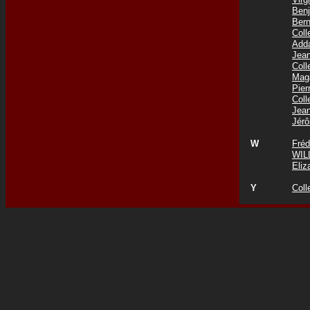
Ben
Ber
Col
Add
Jea
Col
Mag
Pie
Coll
Jea
Jér
W
Fré
WIL
Eli
Y
Coll