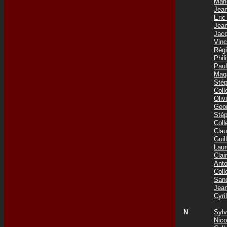
Mar
Jea
Eri
Jea
Jac
Vin
Rég
Phi
Pau
Mag
Sté
Col
Oliv
Geo
Sté
Coll
Cla
Gui
Lau
Cla
Ant
Col
San
Jea
Cyr
N
Syl
Nic