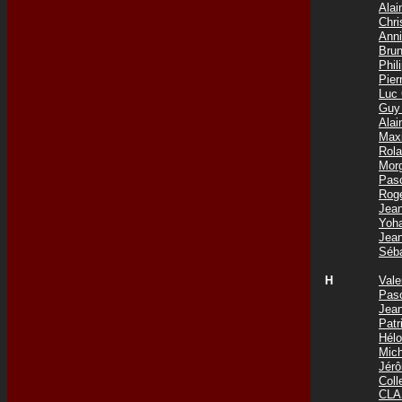
Ala
Chri
Ann
Bru
Phi
Pie
Luc
Guy
Ala
Max
Rol
Mor
Pas
Rog
Jea
Yoh
Jea
Séb
H
Val
Pas
Jea
Pat
Hél
Mic
Jér
Col
CLA