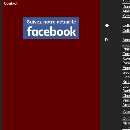
Jea
Contact
Den
Ala
Yve
Col
�
Col
D
Ann
Jea
Phi
Cam
Xav
Pas
Eug
Geo
Lio
Bre
Lou
Dani
Chr
Vin
Arn
Yvo
Océ
Nic
Lau