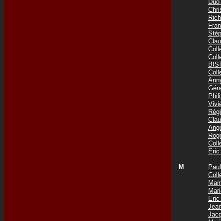
Duo
Chr
Ric
Fra
Sté
Cla
Col
Col
BIS
Col
Ann
Gér
Phi
Viv
Rég
Cla
Ang
Rog
Col
Eri
M
Pau
Coll
Mam
Mar
Eri
Jea
Jac