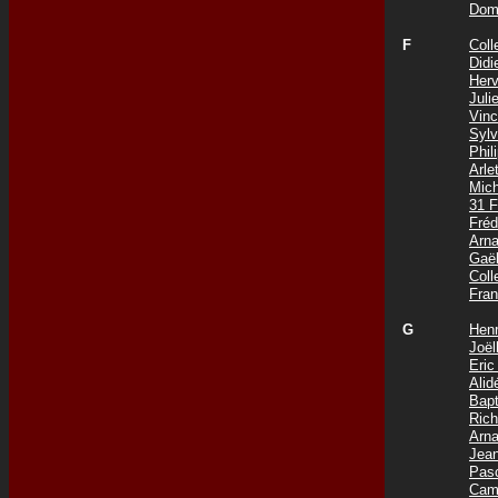
Dom
F
Coll
Did
Her
Jul
Vin
Syl
Phi
Arle
Mic
31 
Fré
Arn
Gaë
Col
Fra
G
Hen
Joë
Eri
Ali
Bap
Ric
Arn
Jea
Pas
Cam