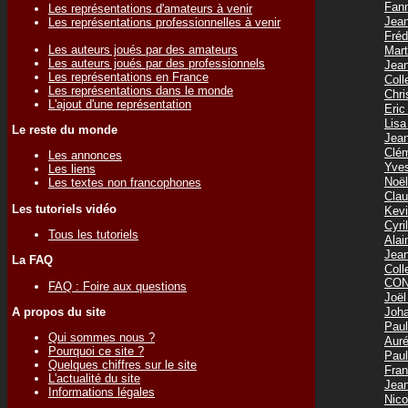
Fan
Les représentations d'amateurs à venir
Jea
Les représentations professionnelles à venir
Fréd
Les auteurs joués par des amateurs
Mar
Les auteurs joués par des professionnels
Jea
Les représentations en France
Col
Les représentations dans le monde
Chr
L'ajout d'une représentation
Eri
Lis
Le reste du monde
Jea
Clé
Les annonces
Yve
Les liens
Noë
Les textes non francophones
Cla
Les tutoriels vidéo
Kev
Cyr
Tous les tutoriels
Ala
Jea
La FAQ
Col
CON
FAQ : Foire aux questions
Joë
Joh
A propos du site
Pau
Qui sommes nous ?
Aur
Pourquoi ce site ?
Pau
Quelques chiffres sur le site
Fra
L'actualité du site
Jea
Informations légales
Nic