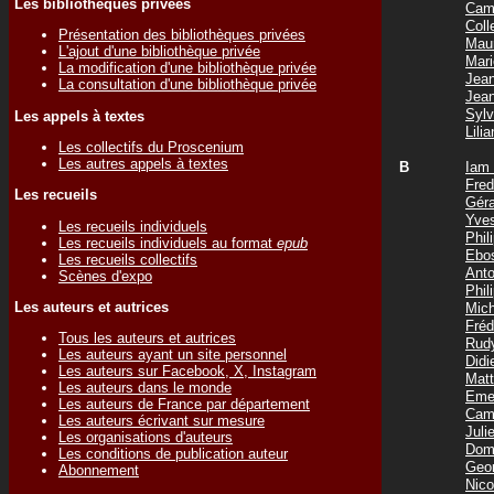
Les bibliothèques privées
Cam
Col
Présentation des bibliothèques privées
Mau
L'ajout d'une bibliothèque privée
Mar
La modification d'une bibliothèque privée
Jea
La consultation d'une bibliothèque privée
Jea
Syl
Les appels à textes
Lil
Les collectifs du Proscenium
Les autres appels à textes
B
Iam
Fre
Les recueils
Gér
Yve
Les recueils individuels
Phi
Les recueils individuels au format
epub
Ebo
Les recueils collectifs
Ant
Scènes d'expo
Phi
Les auteurs et autrices
Mic
Fré
Tous les auteurs et autrices
Rud
Les auteurs ayant un site personnel
Did
Les auteurs sur Facebook, X, Instagram
Mat
Les auteurs dans le monde
Eme
Les auteurs de France par département
Cam
Les auteurs écrivant sur mesure
Jul
Les organisations d'auteurs
Dom
Les conditions de publication auteur
Geo
Abonnement
Nic