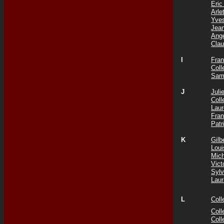
Eri
Arl
Yve
Jea
Ang
Cla
I
Fra
Col
Sam
J
Jul
Col
Lau
Fra
Patr
K
Gil
Lou
Mic
Vict
Syl
Lau
L
Col
Coll
Col