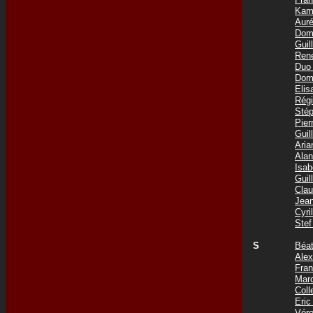
Kam
Aur
Dom
Gui
Ren
Duo
Dom
Eli
Rég
Sté
Pie
Gui
Ari
Ala
Isa
Gui
Cla
Jea
Cyr
Ste
S
Béa
Ale
Fra
Mar
Coll
Eri
Vér