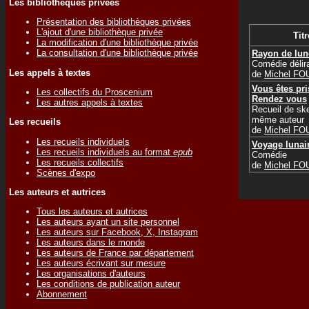
Les bibliothèques privées
Présentation des bibliothèques privées
L'ajout d'une bibliothèque privée
Titr
La modification d'une bibliothèque privée
La consultation d'une bibliothèque privée
Rayon de lun
Comédie délir
Les appels à textes
de
Michel F
Vous êtes pris
Les collectifs du Proscenium
Rendez vous
Les autres appels à textes
Recueil de sk
même auteur
Les recueils
de
Michel F
Les recueils individuels
Voyage lunai
Les recueils individuels au format
epub
Comédie
Les recueils collectifs
de
Michel F
Scènes d'expo
Les auteurs et autrices
Tous les auteurs et autrices
Les auteurs ayant un site personnel
Les auteurs sur Facebook, X, Instagram
Les auteurs dans le monde
Les auteurs de France par département
Les auteurs écrivant sur mesure
Les organisations d'auteurs
Les conditions de publication auteur
Abonnement