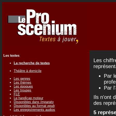
Les textes
Les chiff
La recherche de textes
représenta
Théâtre à domicile
Par l
Les genres
profe
Les thèmes
Les époques
Par l
Les troupes
FLE
Ils n'ont 
Le handicap moteur
Disponibles dans
Imparato
des repré
Disponibles au format
epub
Les enregistrements audios
5 représ