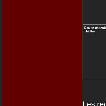
Des en chantée
Théâtre
Les re