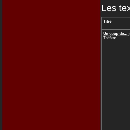
Les te
Titre
Un coup de... 
Théâtre