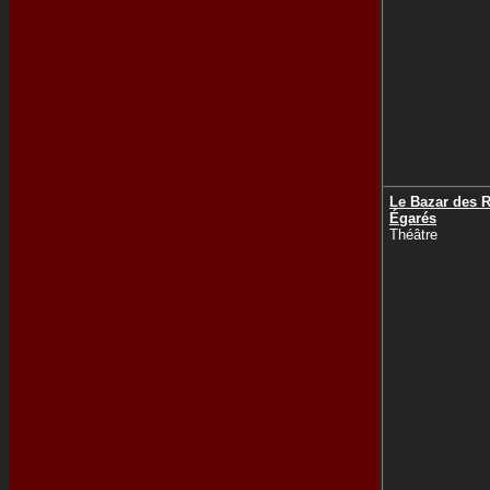
Le Bazar des 
Égarés
Théâtre