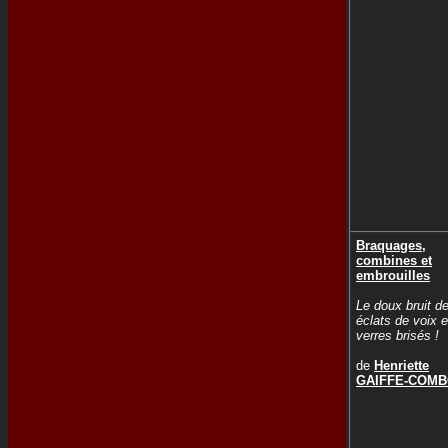
Braquages,
combines et
embrouilles
Le doux bruit d
éclats de voix 
verres brisés !
de
Henriette
GAIFFE-COM