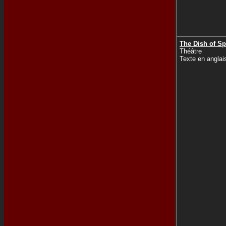
The Dish of S
Théâtre
Texte en anglai