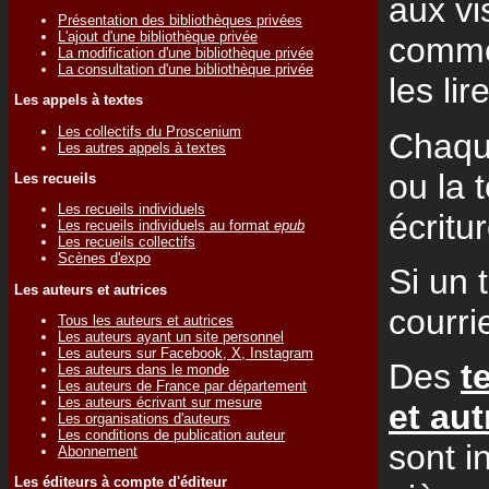
aux vi
Présentation des bibliothèques privées
L'ajout d'une bibliothèque privée
comme 
La modification d'une bibliothèque privée
La consultation d'une bibliothèque privée
les lir
Les appels à textes
Les collectifs du Proscenium
Chaque
Les autres appels à textes
ou la 
Les recueils
Les recueils individuels
écritur
Les recueils individuels au format
epub
Les recueils collectifs
Scènes d'expo
Si un t
Les auteurs et autrices
courri
Tous les auteurs et autrices
Les auteurs ayant un site personnel
Les auteurs sur Facebook, X, Instagram
Des
t
Les auteurs dans le monde
Les auteurs de France par département
Les auteurs écrivant sur mesure
et aut
Les organisations d'auteurs
Les conditions de publication auteur
sont i
Abonnement
Les éditeurs à compte d'éditeur