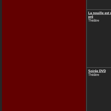
La nouille est 
pré
Théâtre
Soirée DVD
Théâtre