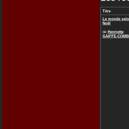
Titre
Le monde sel
Noël
de
Henriette
GAIFFE-COM