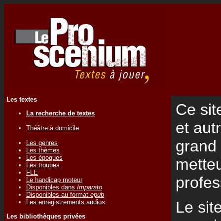
Les textes
Ce sit
La recherche de textes
et aut
Théâtre à domicile
grand 
Les genres
Les thèmes
Les époques
metteu
Les troupes
FLE
profes
Le handicap moteur
Disponibles dans
Imparato
Disponibles au format
epub
Les enregistrements audios
Le sit
Les bibliothèques privées