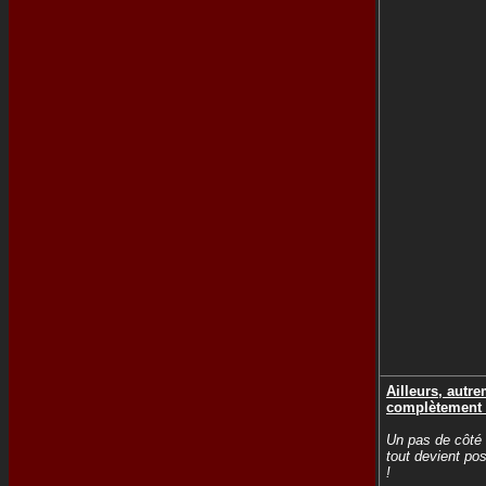
Ailleurs, autre
complètement 
Un pas de côté 
tout devient pos
!