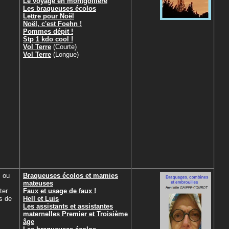
Le voyage en montgolfière
Les braqueuses écolos
Lettre pour Noël
Noël, c'est Foehn !
Pommes dépit !
Stp 1 kdo cool !
Vol Terre
(Courte)
Vol Terre
(Longue)
s ou
Braqueuses écolos et mamies
mateuses
ter
Faux et usage de faux !
s de
Hell et Luis
Les assistants et assistantes
maternelles Premier et Troisième
âge