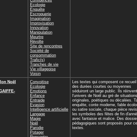
Confidences
Ecologie
Enquête
Escroquerie
Imagination
Improvisation
Innovation
Manipulation
Meurtre
Révolte
Site de rencontres
Société de
consommation
Trafic(s)
Tranches de vie
Vie villageoise
Voisin
lon Noël
Convoitise
Les textes qui composent ce recueil
Ecologie
des durées courtes ou moyennes
 GAIFFE-
Emotions
séduiront un large public. Ils réinven
Enfance
l'univers de Noël au gré de situation
Entraide
originales, poétiques ou décalées. T
Evasion
enquête, conte moderne, fable écolo
Intelligence artificielle
ou satire sociale, chaque pièce revis
Langage
les symboles des fêtes de fin d'ann
Magie
avec fantaisie et malice. Des dossie
Noël
pédagogiques sont proposés pour ce
Parodie
textes.
Potager
Rencontre