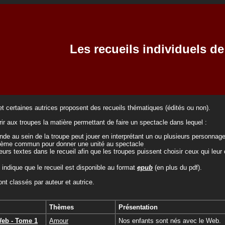
Les recueils individuels de
et certaines autrices proposent des recueils thématiques (édités ou non).
ffrir aux troupes la matière permettant de faire un spectacle dans lequel :
nde au sein de la troupe peut jouer en interprétant un ou plusieurs personnag
thème commun pour donner une unité au spectacle
ieurs textes dans le recueil afin que les troupes puissent choisir ceux qui leur
indique que le recueil est disponible au format
epub
(en plus du pdf).
nt classés par auteur et autrice.
Thèmes
Présentation
Web - Tome 1
Amour
Nos enfants sont nés avec le Web.