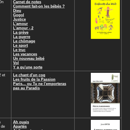
 On
Carnet de notes
Comment fait-on les bébés ?
Dieu
Gogol
Justice
L'amour
L'amour - 2
La grève
La guerre
Le chômage
Le sport
Le truc
Les vacances
Un nouveau bébé
Vol
Y a qu'une sorte
2 et
Le chant d'un coq
Les fruits de la Passion
Paris... ou Tu ne l'emporteras
pas au Paradis
s
Ah ouais
 de
Apartés