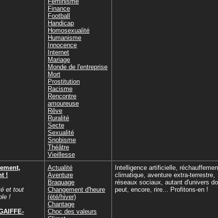
Féminisme
Finance
Football
Handicap
Homosexualité
Humanisme
Innocence
Internet
Mariage
Monde de l'entreprise
Mort
Prostitution
Racisme
Rencontre
amoureuse
Rêve
Ruralité
Secte
Sexualité
Snobisme
Théâtre
Vieillesse
rement,
Actualité
Intelligence artificielle, réchauffemen
t !
Aventure
climatique, aventure extra-terrestre,
Braquage
réseaux sociaux, autant d'univers do
é et tout
Changement d'heure
peut, encore, rire... Profitons-en !
le !
(été/hiver)
Chantage
 GAIFFE-
Choc des valeurs