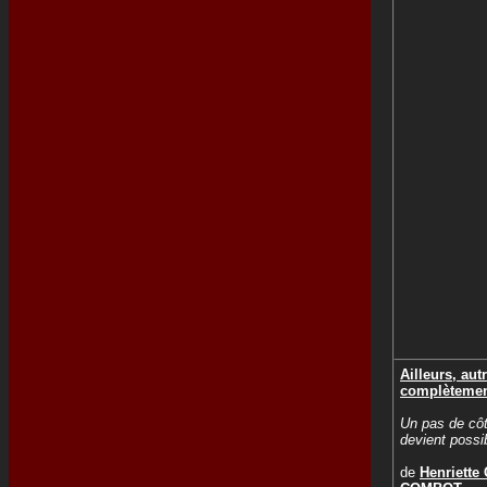
Ailleurs, aut
complètemen
Un pas de côt
devient possib
de
Henriette