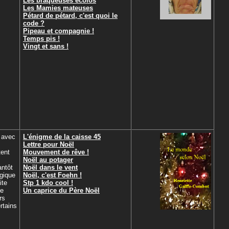
Les braqueuses écolos
Les Mamies mateuses
Pétard de pétard, c'est quoi le
code ?
Pipeau et compagnie !
Temps pis !
Vingt et sans !
 avec
L'énigme de la caisse 45
Lettre pour Noël
tent
Mouvement de rêve !
s
Noël au potager
antôt
Noël dans le vent
gique
Noël, c'est Foehn !
ite
Stp 1 kdo cool !
ée
Un caprice du Père Noël
rs
rtains