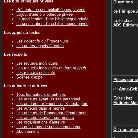
Les bibliothèques privées
Questions
Présentation des bibliothèques privées
de
Philippe
L'ajout d'une bibliothèque privée
La modification d'une bibliothèque privée
Edité chez
La consultation d'une bibliothèque privée
ABS Edition
Les appels à textes
Les collectifs du Proscenium
Les autres appels à textes
Les recueils
Les recueils individuels
Les recueils individuels au format
epub
Les recueils collectifs
Scènes d'expo
Pièces paris
Les auteurs et autrices
de
Anne-Cél
Tous les auteurs et autrices
Edité chez
Les auteurs ayant un site personnel
Editions Mu
Les auteurs sur Facebook, X, Instagram
Les auteurs dans le monde
Les auteurs de France par département
Les auteurs écrivant sur mesure
Les organisations d'auteurs
Les conditions de publication auteur
Ô Trios Infe
Abonnement