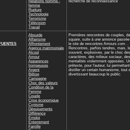
Relations homme -
recherche de reconnaissance
femme
Rupture
Technologie
Terrorisme
Télévision
Travail
Absurde
Premières rencontres de couples, d
Affairisme
square, suite à une annonce passée
 FUENTES
Affrontement
le site de rencontres Amours.com...
Agence matrimoniale
Rencontres, parfois tendres, mais, l
Alcool
souvent, explosives, par le choc de
Amour
caractères, des milieux sociaux, de
Apparences
mentalités violemment opposées. U
trompeuses
prétexte, pour l'auteur, lui permettan
Argent
distiller un certain humanisme, tout 
Bêtise
divertissant beaucoup le public.
Campagne
Choc des valeurs
Condition de la
Femme
Couple
Crise économique
Cynisme
Déguisements
Différence
Emploi
Enterrement
Famille