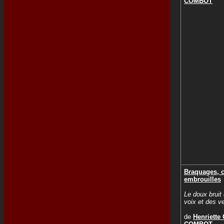
COMBOT
Braquages, 
embrouilles
Le doux bruit
voix et des ve
de
Henriette