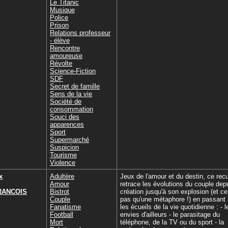
Le Titanic
Musique
Police
Prison
Relations professeur
- élève
Rencontre
amoureuse
Révolte
Science-Fiction
SDF
Secret de famille
Sens de la vie
Société de
consommation
Souci des
apparences
Sport
Supermarché
Suspicion
Tourisme
Violence
x
Adultère
Jeux de l'amour et du destin, ce recu
Amour
retrace les évolutions du couple dep
FRANCOIS
Bistrot
création jusqu'à son explosion (et ce
Couple
pas qu'une métaphore !) en passant 
Fanatisme
les écueils de la vie quotidienne : - l
Football
envies d'ailleurs - le parasitage du
Mort
téléphone, de la TV ou du sport - la