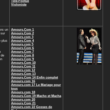
Télé-Footue
Violoniste
ans un
Amours.Com 1
 sur
Amours.Com 2
Amours.com 3
e plus
Amours.Com 4
s
Amours.com 5
s
Amours.Com 6
n
Amours.Com 7
t de
Amours.Com 8
en
Amours.Com 9
Amours.Com 10
Amours.Com 11
Amours.com 12
Amours.Com 13
Amours.Com 14 Enfin complet
Amours.com 16
Amours.com 17 Le Mariage pour
tous
Amours.com 18
Amours.Com 19 Macho et Macha
Amours.com 20
Amours.Com 21
Amours.com 22 Gosses de