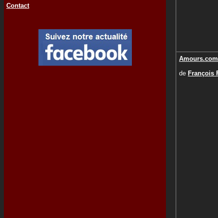
Contact
Amours.com
de
François