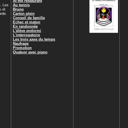
At the restaurant
). Les
Au tennis
s et
Bruno
urde.
Carton plein
Conseil de famille
Echec et maton
En randonnée
L'élève endormi
L'interrogatoire
Les trois axes du temps
Naufrage
Promotion
Quatuor avec piano