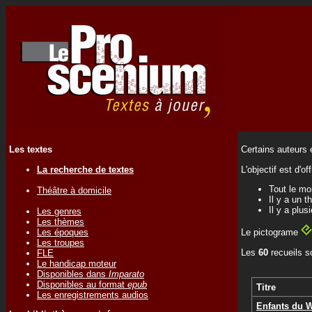
Les textes
Certains auteurs 
La recherche de textes
L'objectif est d'o
Tout le mo
Théâtre à domicile
Il y a un 
Il y a plus
Les genres
Les thèmes
Les époques
Le pictograme
Les troupes
Les
60
recueils so
FLE
Le handicap moteur
Disponibles dans
Imparato
Disponibles au format
epub
Titre
Les enregistrements audios
Enfants du 