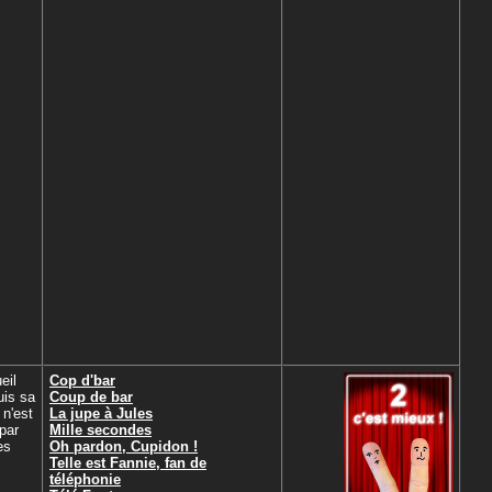
eil
Cop d'bar
uis sa
Coup de bar
 n'est
La jupe à Jules
par
Mille secondes
es
Oh pardon, Cupidon !
Telle est Fannie, fan de
téléphonie