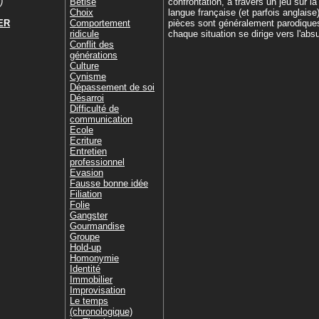
)
Bêtise
confrontation, à travers un jeu sur la
Choix
langue française (et parfois anglaise
ER
Comportement
pièces sont généralement parodique
ridicule
chaque situation se dirige vers l'abs
Conflit des
générations
Culture
Cynisme
Dépassement de soi
Désarroi
Difficulté de
communication
Ecole
Ecriture
Entretien
professionnel
Evasion
Fausse bonne idée
Filiation
Folie
Gangster
Gourmandise
Groupe
Hold-up
Homonymie
Identité
Immobilier
Improvisation
Le temps
(chronologique)