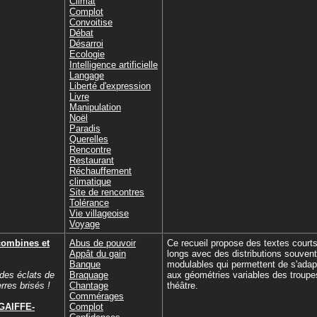
Climat
Complot
Convoitise
Débat
Désarroi
Ecologie
Intelligence artificielle
Langage
Liberté d'expression
Livre
Manipulation
Noël
Paradis
Querelles
Rencontre
Restaurant
Réchauffement
climatique
Site de rencontres
Tolérance
Vie villageoise
Voyage
combines et
Abus de pouvoir
Ce recueil propose des textes court
Appât du gain
longs avec des distributions souvent
Banque
modulables qui permettent de s'adap
 des éclats de
Braquage
aux géométries variables des troupe
rres brisés !
Chantage
théâtre.
Commérages
 GAIFFE-
Complot