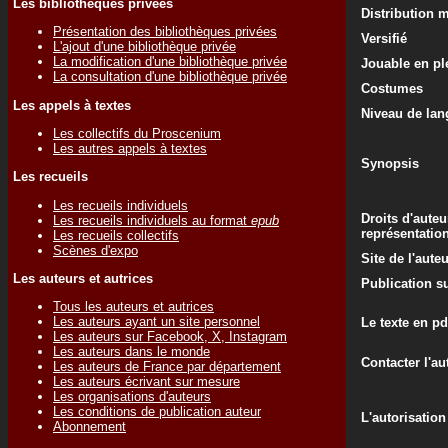
Les bibliothèques privées
Distribution 
Présentation des bibliothèques privées
Versifié
L'ajout d'une bibliothèque privée
La modification d'une bibliothèque privée
Jouable en ple
La consultation d'une bibliothèque privée
Costumes
Les appels à textes
Niveau de lan
Les collectifs du Proscenium
Les autres appels à textes
Synopsis
Les recueils
Les recueils individuels
Droits d'auteu
Les recueils individuels au format
epub
représentatio
Les recueils collectifs
Scènes d'expo
Site de l'aute
Les auteurs et autrices
Publication su
Tous les auteurs et autrices
Les auteurs ayant un site personnel
Le texte en pd
Les auteurs sur Facebook, X, Instagram
Les auteurs dans le monde
Contacter l'au
Les auteurs de France par département
Les auteurs écrivant sur mesure
Les organisations d'auteurs
Les conditions de publication auteur
L'autorisation
Abonnement