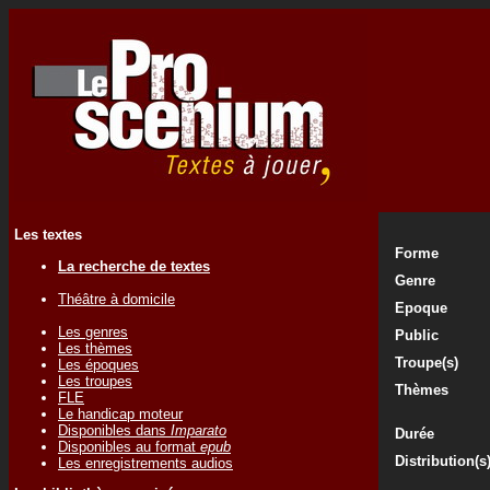
Les textes
Forme
La recherche de textes
Genre
Théâtre à domicile
Epoque
Les genres
Public
Les thèmes
Troupe(s)
Les époques
Les troupes
Thèmes
FLE
Le handicap moteur
Disponibles dans
Imparato
Durée
Disponibles au format
epub
Distribution(s
Les enregistrements audios