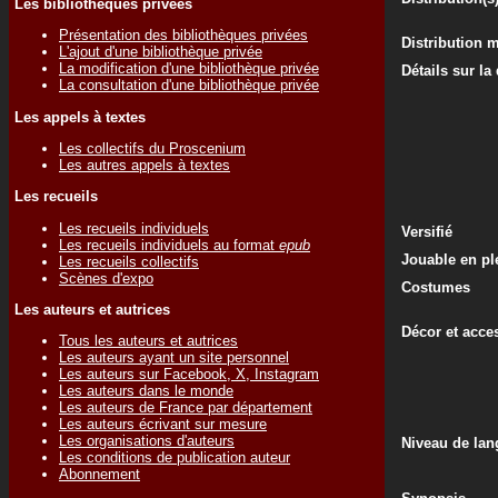
Les bibliothèques privées
Présentation des bibliothèques privées
Distribution 
L'ajout d'une bibliothèque privée
La modification d'une bibliothèque privée
Détails sur la
La consultation d'une bibliothèque privée
Les appels à textes
Les collectifs du Proscenium
Les autres appels à textes
Les recueils
Les recueils individuels
Versifié
Les recueils individuels au format
epub
Jouable en ple
Les recueils collectifs
Scènes d'expo
Costumes
Les auteurs et autrices
Décor et acce
Tous les auteurs et autrices
Les auteurs ayant un site personnel
Les auteurs sur Facebook, X, Instagram
Les auteurs dans le monde
Les auteurs de France par département
Les auteurs écrivant sur mesure
Les organisations d'auteurs
Niveau de lan
Les conditions de publication auteur
Abonnement