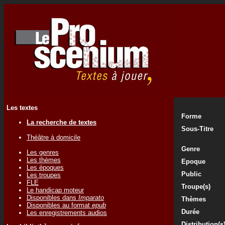
Les textes
Forme
La recherche de textes
Sous-Titre
Théâtre à domicile
Genre
Les genres
Les thèmes
Epoque
Les époques
Public
Les troupes
FLE
Troupe(s)
Le handicap moteur
Disponibles dans
Imparato
Thèmes
Disponibles au format
epub
Durée
Les enregistrements audios
Distribution(s