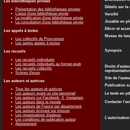
Les bibliothèques privées
Détails sur la
Présentation des bibliothèques privées
L'ajout d'une bibliothèque privée
Versifié
La modification d'une bibliothèque privée
Jouable en ple
La consultation d'une bibliothèque privée
Décor et acce
Les appels à textes
Niveau de lan
Les collectifs du Proscenium
Les autres appels à textes
Synopsis
Les recueils
Les recueils individuels
Les recueils individuels au format
epub
Droits d'auteu
Les recueils collectifs
représentatio
Scènes d'expo
Site de l'aute
Les auteurs et autrices
Publication su
Tous les auteurs et autrices
Le texte en pd
Les auteurs ayant un site personnel
Les auteurs sur Facebook, X, Instagram
Contacter l'au
Les auteurs dans le monde
Les auteurs de France par département
Les auteurs écrivant sur mesure
Les organisations d'auteurs
L'autorisation
Les conditions de publication auteur
Abonnement