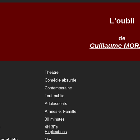
L'oubli
de
Guillaume MOR
Théâtre
Comédie absurde
Contemporaine
Tout public
Adolescents
Amnésie, Famille
30 minutes
)
4H 3Fe
Explications
modulable
Oui