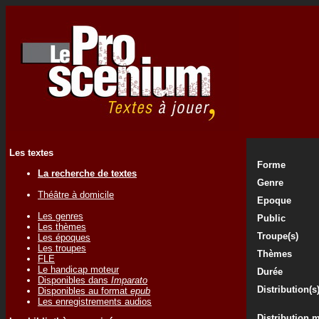
Les textes
Forme
La recherche de textes
Genre
Théâtre à domicile
Epoque
Les genres
Public
Les thèmes
Troupe(s)
Les époques
Les troupes
Thèmes
FLE
Le handicap moteur
Durée
Disponibles dans
Imparato
Distribution(s
Disponibles au format
epub
Les enregistrements audios
Distribution 