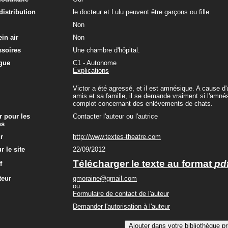
 distribution
le docteur et Lulu peuvent être garçons ou fille.
Non
in air
Non
ssoires
Une chambre d'hôpital.
gue
C1 - Autonome
Explications
Victor a été agressé, et il est amnésique. A cause d'
amis et sa famille, il se demande vraiment si l'amnés
complot concernant des enlèvements de chats.
r pour les
Contacter l'auteur ou l'autrice
ns
ur
http://www.textes-theatre.com
r le site
22/09/2012
Télécharger le texte au format
pd
f
teur
gmoraine@gmail.com
ou
Formulaire de contact de l'auteur
Demander l'autorisation à l'auteur