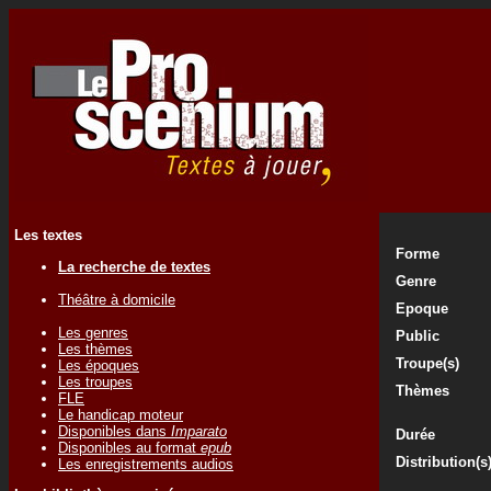
Les textes
Forme
La recherche de textes
Genre
Théâtre à domicile
Epoque
Les genres
Public
Les thèmes
Troupe(s)
Les époques
Les troupes
Thèmes
FLE
Le handicap moteur
Disponibles dans
Imparato
Durée
Disponibles au format
epub
Distribution(s
Les enregistrements audios