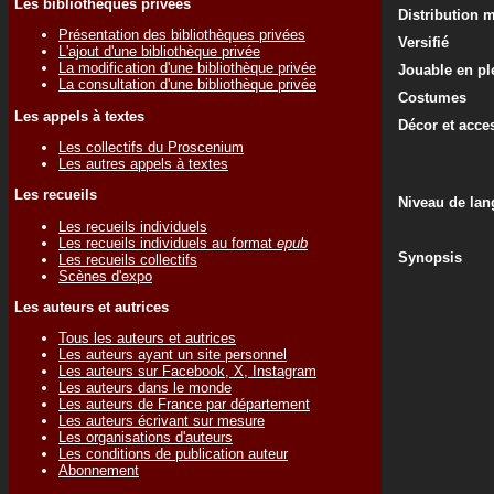
Les bibliothèques privées
Distribution 
Présentation des bibliothèques privées
Versifié
L'ajout d'une bibliothèque privée
La modification d'une bibliothèque privée
Jouable en ple
La consultation d'une bibliothèque privée
Costumes
Les appels à textes
Décor et acce
Les collectifs du Proscenium
Les autres appels à textes
Les recueils
Niveau de lan
Les recueils individuels
Les recueils individuels au format
epub
Synopsis
Les recueils collectifs
Scènes d'expo
Les auteurs et autrices
Tous les auteurs et autrices
Les auteurs ayant un site personnel
Les auteurs sur Facebook, X, Instagram
Les auteurs dans le monde
Les auteurs de France par département
Les auteurs écrivant sur mesure
Les organisations d'auteurs
Les conditions de publication auteur
Abonnement