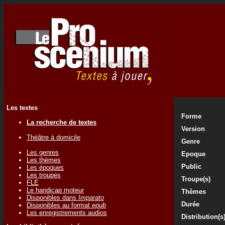
Les textes
Forme
La recherche de textes
Version
Théâtre à domicile
Genre
Les genres
Epoque
Les thèmes
Public
Les époques
Les troupes
Troupe(s)
FLE
Le handicap moteur
Thèmes
Disponibles dans
Imparato
Durée
Disponibles au format
epub
Les enregistrements audios
Distribution(s