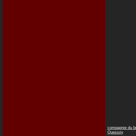
compagnie du br
Quessoy