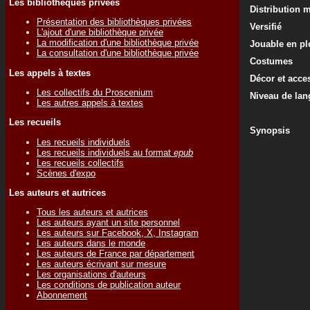
Les bibliothèques privées
Distribution 
Présentation des bibliothèques privées
Versifié
L'ajout d'une bibliothèque privée
La modification d'une bibliothèque privée
Jouable en ple
La consultation d'une bibliothèque privée
Costumes
Les appels à textes
Décor et acce
Les collectifs du Proscenium
Niveau de lan
Les autres appels à textes
Les recueils
Synopsis
Les recueils individuels
Les recueils individuels au format
epub
Les recueils collectifs
Scènes d'expo
Les auteurs et autrices
Tous les auteurs et autrices
Les auteurs ayant un site personnel
Les auteurs sur Facebook, X, Instagram
Les auteurs dans le monde
Les auteurs de France par département
Les auteurs écrivant sur mesure
Les organisations d'auteurs
Les conditions de publication auteur
Abonnement