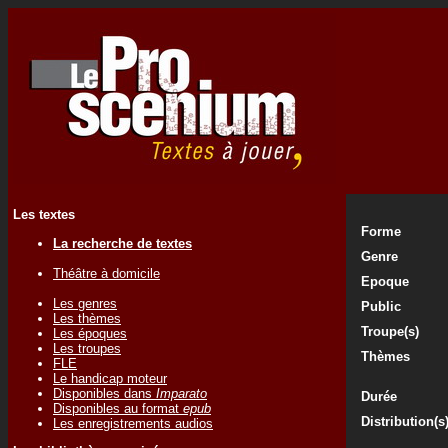
Les textes
Forme
La recherche de textes
Genre
Théâtre à domicile
Epoque
Les genres
Public
Les thèmes
Troupe(s)
Les époques
Les troupes
Thèmes
FLE
Le handicap moteur
Disponibles dans
Imparato
Durée
Disponibles au format
epub
Distribution(s
Les enregistrements audios