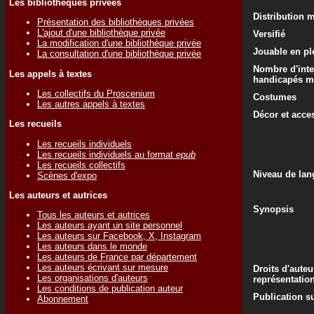
Les bibliothèques privées
Distribution 
Présentation des bibliothèques privées
L'ajout d'une bibliothèque privée
Versifié
La modification d'une bibliothèque privée
Jouable en ple
La consultation d'une bibliothèque privée
Nombre d'inte
Les appels à textes
handicapés m
Les collectifs du Proscenium
Costumes
Les autres appels à textes
Décor et acce
Les recueils
Les recueils individuels
Les recueils individuels au format
epub
Les recueils collectifs
Niveau de lan
Scènes d'expo
Les auteurs et autrices
Synopsis
Tous les auteurs et autrices
Les auteurs ayant un site personnel
Les auteurs sur Facebook, X, Instagram
Les auteurs dans le monde
Les auteurs de France par département
Les auteurs écrivant sur mesure
Droits d'auteu
Les organisations d'auteurs
représentatio
Les conditions de publication auteur
Publication su
Abonnement