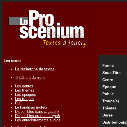
Les textes
Forme
La recherche de textes
Sous-Titre
Théâtre à domicile
Genre
Les genres
Epoque
Les thèmes
Public
Les époques
Les troupes
Troupe(s)
FLE
Le handicap moteur
Thèmes
Disponibles dans
Imparato
Durée
Disponibles au format
epub
Les enregistrements audios
Distribution(s