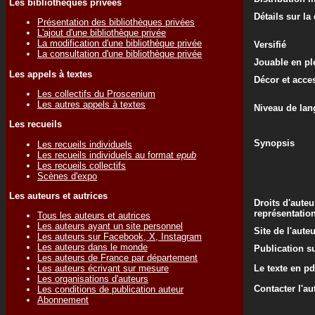
Les bibliothèques privées
Détails sur la
Présentation des bibliothèques privées
L'ajout d'une bibliothèque privée
La modification d'une bibliothèque privée
Versifié
La consultation d'une bibliothèque privée
Jouable en ple
Les appels à textes
Décor et acce
Les collectifs du Proscenium
Les autres appels à textes
Niveau de lan
Les recueils
Synopsis
Les recueils individuels
Les recueils individuels au format
epub
Les recueils collectifs
Scènes d'expo
Les auteurs et autrices
Droits d'auteu
représentatio
Tous les auteurs et autrices
Les auteurs ayant un site personnel
Site de l'aute
Les auteurs sur Facebook, X, Instagram
Les auteurs dans le monde
Publication su
Les auteurs de France par département
Le texte en pd
Les auteurs écrivant sur mesure
Les organisations d'auteurs
Contacter l'au
Les conditions de publication auteur
Abonnement