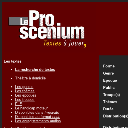
Les textes
Forme
La recherche de textes
Genre
Théâtre à domicile
Epoque
Les genres
Public
Les thèmes
Troupe(s)
Les époques
Les troupes
Thèmes
FLE
Le handicap moteur
Durée
Disponibles dans
Imparato
Distribution(s
Disponibles au format
epub
Les enregistrements audios
Distribution 