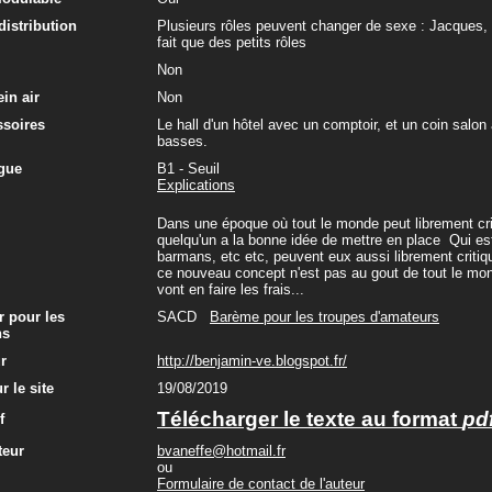
 distribution
Plusieurs rôles peuvent changer de sexe : Jacques,
fait que des petits rôles
Non
in air
Non
ssoires
Le hall d'un hôtel avec un comptoir, et un coin salon
basses.
gue
B1 - Seuil
Explications
Dans une époque où tout le monde peut librement crit
quelqu'un a la bonne idée de mettre en place Qui est 
barmans, etc etc, peuvent eux aussi librement critique
ce nouveau concept n'est pas au gout de tout le monde
vont en faire les frais...
r pour les
SACD
Barème pour les troupes d'amateurs
ns
ur
http://benjamin-ve.blogspot.fr/
r le site
19/08/2019
Télécharger le texte au format
pd
f
teur
bvaneffe@hotmail.fr
ou
Formulaire de contact de l'auteur