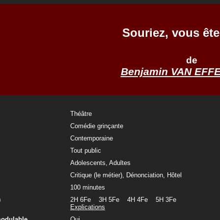
Souriez, vous ête
de
Benjamin VAN EFF
Théâtre
Comédie grinçante
Contemporaine
Tout public
Adolescents, Adultes
Critique (le métier), Dénonciation, Hôtel
100 minutes
)
2H 6Fe 3H 5Fe 4H 4Fe 5H 3Fe
Explications
modulable
Oui