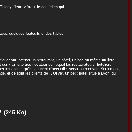
 Thierry, Jean-MArc + le comédien qui
 avec quelques fauteuils et des tables
iquer sur Internet un restaurant, un hôtel, un bar, ou même un livre,
qui ? Un site très novateur sur lequel les restaurateurs, hôteliers,
r les clients qu'ils viennent d'accueillir, servir ou recevoir. Seulement,
, et ce sont les clients de L'Oliver, un petit hôtel situé à Lyon, qui
f
(245 Ko)