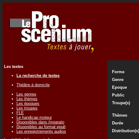
Les textes
Forme
La recherche de textes
Genre
Théâtre à domicile
Epoque
Les genres
Public
Les thèmes
Troupe(s)
Les époques
Les troupes
FLE
Thèmes
Le handicap moteur
Disponibles dans
Imparato
Durée
Disponibles au format
epub
Distribution(s
Les enregistrements audios