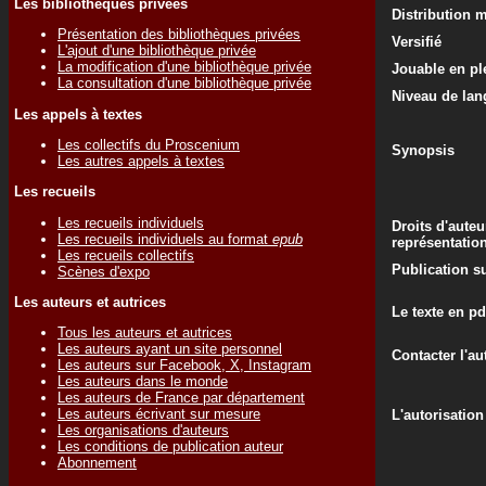
Les bibliothèques privées
Distribution 
Présentation des bibliothèques privées
Versifié
L'ajout d'une bibliothèque privée
La modification d'une bibliothèque privée
Jouable en ple
La consultation d'une bibliothèque privée
Niveau de lan
Les appels à textes
Les collectifs du Proscenium
Synopsis
Les autres appels à textes
Les recueils
Les recueils individuels
Droits d'auteu
Les recueils individuels au format
epub
représentatio
Les recueils collectifs
Publication su
Scènes d'expo
Les auteurs et autrices
Le texte en pd
Tous les auteurs et autrices
Les auteurs ayant un site personnel
Contacter l'au
Les auteurs sur Facebook, X, Instagram
Les auteurs dans le monde
Les auteurs de France par département
Les auteurs écrivant sur mesure
L'autorisation
Les organisations d'auteurs
Les conditions de publication auteur
Abonnement