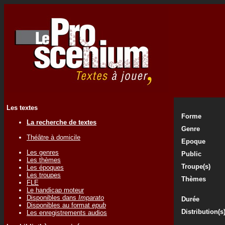
Les textes
Forme
La recherche de textes
Genre
Théâtre à domicile
Epoque
Les genres
Public
Les thèmes
Troupe(s)
Les époques
Les troupes
Thèmes
FLE
Le handicap moteur
Disponibles dans
Imparato
Durée
Disponibles au format
epub
Distribution(s
Les enregistrements audios