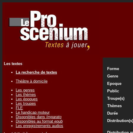
Les textes
Forme
La recherche de textes
Genre
Théâtre à domicile
Epoque
Les genres
Public
Les thèmes
Troupe(s)
Les époques
Les troupes
Thèmes
FLE
Le handicap moteur
Durée
Disponibles dans
Imparato
Distribution(s
Disponibles au format
epub
Les enregistrements audios
Distribution 