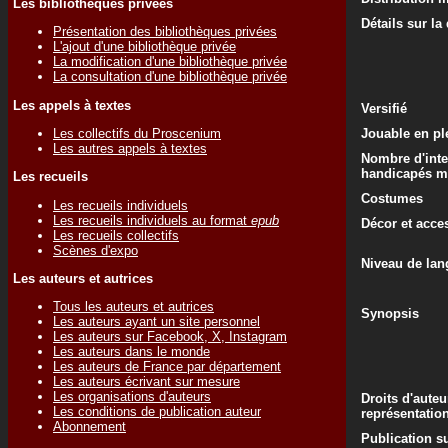
Les bibliothèques privées
Détails sur la
Présentation des bibliothèques privées
L'ajout d'une bibliothèque privée
La modification d'une bibliothèque privée
La consultation d'une bibliothèque privée
Les appels à textes
Versifié
Les collectifs du Proscenium
Jouable en ple
Les autres appels à textes
Nombre d'inte
handicapés m
Les recueils
Costumes
Les recueils individuels
Les recueils individuels au format
epub
Décor et acce
Les recueils collectifs
Scènes d'expo
Niveau de lan
Les auteurs et autrices
Tous les auteurs et autrices
Synopsis
Les auteurs ayant un site personnel
Les auteurs sur Facebook, X, Instagram
Les auteurs dans le monde
Les auteurs de France par département
Les auteurs écrivant sur mesure
Les organisations d'auteurs
Droits d'auteu
Les conditions de publication auteur
représentatio
Abonnement
Publication su