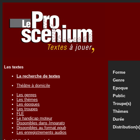
Les textes
Forme
La recherche de textes
Genre
Théâtre à domicile
Epoque
Les genres
Public
Les thèmes
Troupe(s)
Les époques
Les troupes
Thèmes
FLE
Le handicap moteur
Durée
Disponibles dans
Imparato
Distribution(s
Disponibles au format
epub
Les enregistrements audios