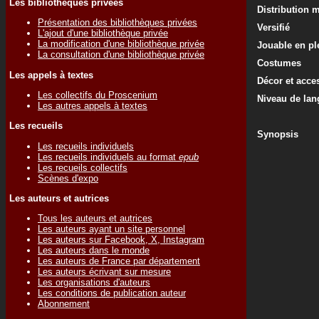
Les bibliothèques privées
Distribution 
Présentation des bibliothèques privées
Versifié
L'ajout d'une bibliothèque privée
La modification d'une bibliothèque privée
Jouable en ple
La consultation d'une bibliothèque privée
Costumes
Les appels à textes
Décor et acce
Les collectifs du Proscenium
Niveau de lan
Les autres appels à textes
Les recueils
Synopsis
Les recueils individuels
Les recueils individuels au format
epub
Les recueils collectifs
Scènes d'expo
Les auteurs et autrices
Tous les auteurs et autrices
Les auteurs ayant un site personnel
Les auteurs sur Facebook, X, Instagram
Les auteurs dans le monde
Les auteurs de France par département
Les auteurs écrivant sur mesure
Les organisations d'auteurs
Les conditions de publication auteur
Abonnement