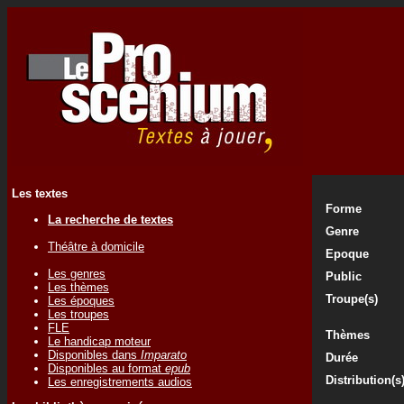
Les textes
Forme
La recherche de textes
Genre
Théâtre à domicile
Epoque
Les genres
Public
Les thèmes
Troupe(s)
Les époques
Les troupes
FLE
Thèmes
Le handicap moteur
Disponibles dans
Imparato
Durée
Disponibles au format
epub
Distribution(s
Les enregistrements audios