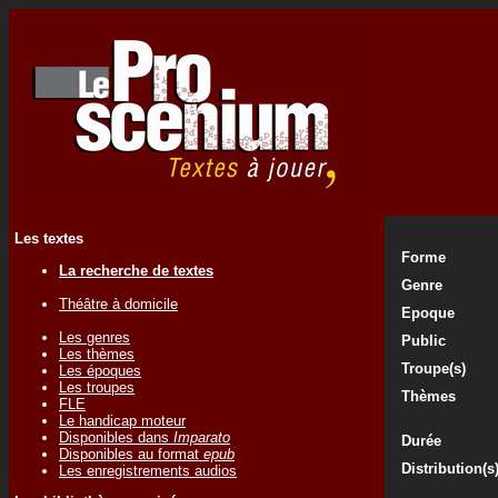
Les textes
Forme
La recherche de textes
Genre
Théâtre à domicile
Epoque
Les genres
Public
Les thèmes
Troupe(s)
Les époques
Les troupes
Thèmes
FLE
Le handicap moteur
Disponibles dans
Imparato
Durée
Disponibles au format
epub
Distribution(s
Les enregistrements audios