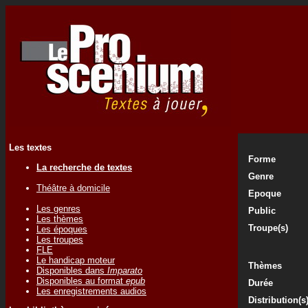
Les textes
Forme
La recherche de textes
Genre
Théâtre à domicile
Epoque
Les genres
Public
Les thèmes
Troupe(s)
Les époques
Les troupes
FLE
Le handicap moteur
Thèmes
Disponibles dans
Imparato
Disponibles au format
epub
Durée
Les enregistrements audios
Distribution(s