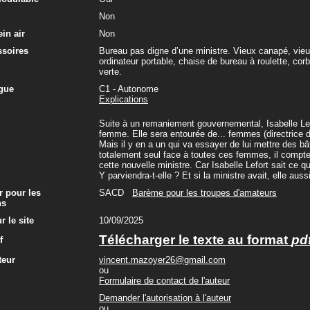
Non
in air
Non
ssoires
Bureau pas digne d’une ministre. Vieux canapé, vie
ordinateur portable, chaise de bureau à roulette, corb
verte.
gue
C1 - Autonome
Explications
Suite à un remaniement gouvernemental, Isabelle Le
femme. Elle sera entourée de... femmes (directrice 
Mais il y en a un qui va essayer de lui mettre des bâ
totalement seul face à toutes ces femmes, il compte 
cette nouvelle ministre. Car Isabelle Lefort sait ce q
Y parviendra-t-elle ? Et si la ministre avait, elle aus
r pour les
SACD
Barème pour les troupes d'amateurs
ns
r le site
10/09/2025
Télécharger le texte au format
pd
f
teur
vincent.mazoyer26@gmail.com
ou
Formulaire de contact de l'auteur
Demander l'autorisation à l'auteur
ou