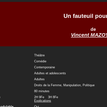
Un fauteuil pou
de
Vincent MAZO
Théâtre
Comédie
Contemporaine
Adultes et adolescents
Adultes
Droits de la Femme, Manipulation, Politique
80 minutes
)
2H 9Fe 3H 8Fe
Explications
modulable
Oui