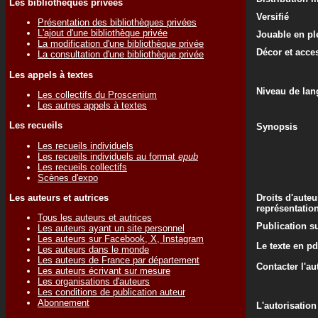
Les bibliothèques privées
Versifié
Présentation des bibliothèques privées
L'ajout d'une bibliothèque privée
Jouable en ple
La modification d'une bibliothèque privée
Décor et acce
La consultation d'une bibliothèque privée
Les appels à textes
Niveau de lan
Les collectifs du Proscenium
Les autres appels à textes
Les recueils
Synopsis
Les recueils individuels
Les recueils individuels au format
epub
Les recueils collectifs
Scènes d'expo
Les auteurs et autrices
Droits d'auteu
représentatio
Tous les auteurs et autrices
Publication su
Les auteurs ayant un site personnel
Les auteurs sur Facebook, X, Instagram
Le texte en pd
Les auteurs dans le monde
Les auteurs de France par département
Contacter l'au
Les auteurs écrivant sur mesure
Les organisations d'auteurs
Les conditions de publication auteur
Abonnement
L'autorisation