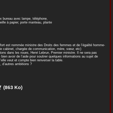
ux bureau avec lampe, téléphone,
eille à papier, porte manteau, plante
fort est nommée ministre des Droits des femmes et de l’égalité homme-
de cabinet, chargée de communication, mère, sœur, etc)
tons dans les roues, Henri Lebrun, Premier ministre. Il ne sera pas
bien avoir de l’aide pour soutirer quelques informations au sujet de
u’elle veut et compte bien renverser la table.
si, d’autres ambitions ?
f
(863 Ko)