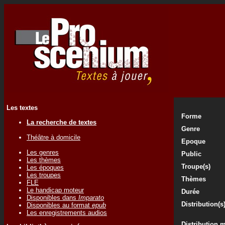
Les textes
Forme
La recherche de textes
Genre
Théâtre à domicile
Epoque
Les genres
Public
Les thèmes
Troupe(s)
Les époques
Les troupes
Thèmes
FLE
Le handicap moteur
Durée
Disponibles dans
Imparato
Distribution(s
Disponibles au format
epub
Les enregistrements audios
Distribution 