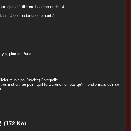
autre ajoute 1 fille ou 1 garçon (+ de 14
ndiant : à demander directement à
tylo, plan de Paris.
cier municipal (novice) l'interpelle.
s instruit, au point qu'il fera croire non pas qu'il mendie mais qu'il se
u.
f
(172 Ko)