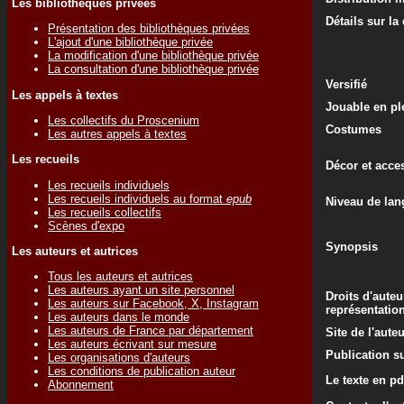
Les bibliothèques privées
Détails sur la
Présentation des bibliothèques privées
L'ajout d'une bibliothèque privée
La modification d'une bibliothèque privée
La consultation d'une bibliothèque privée
Versifié
Les appels à textes
Jouable en ple
Les collectifs du Proscenium
Costumes
Les autres appels à textes
Les recueils
Décor et acce
Les recueils individuels
Les recueils individuels au format
epub
Niveau de lan
Les recueils collectifs
Scènes d'expo
Synopsis
Les auteurs et autrices
Tous les auteurs et autrices
Les auteurs ayant un site personnel
Droits d'auteu
Les auteurs sur Facebook, X, Instagram
représentatio
Les auteurs dans le monde
Les auteurs de France par département
Site de l'aute
Les auteurs écrivant sur mesure
Publication su
Les organisations d'auteurs
Les conditions de publication auteur
Le texte en pd
Abonnement