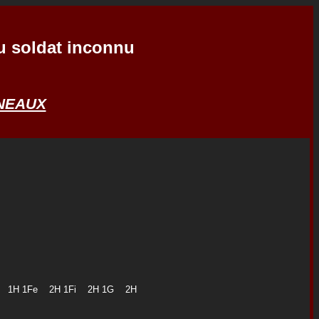
 du soldat inconnu
INEAUX
 1G 1H 1Fe 2H 1Fi 2H 1G 2H