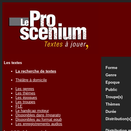
Les textes
Forme
La recherche de textes
Genre
Théâtre à domicile
Epoque
Les genres
Public
Les thèmes
Troupe(s)
Les époques
Les troupes
Thèmes
FLE
Le handicap moteur
Durée
Disponibles dans
Imparato
Distribution(s
Disponibles au format
epub
Les enregistrements audios
Distribution 