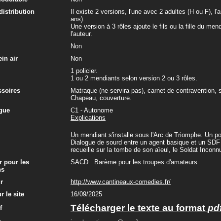
 distribution
Il existe 2 versions, l'une avec 2 adultes (H ou F), l'
ans).
Une version à 3 rôles ajoute le fils ou la fille du me
l'auteur.
Non
in air
Non
1 policier.
1 ou 2 mendiants selon version 2 ou 3 rôles.
ssoires
Matraque (ne servira pas), carnet de contravention, s
Chapeau, couverture.
gue
C1 - Autonome
Explications
Un mendiant s'installe sous l'Arc de Triomphe. Un poli
Dialogue de sourd entre un agent basique et un SDF trè
recueille sur la tombe de son aïeul, le Soldat Inconn
r pour les
SACD
Barème pour les troupes d'amateurs
ns
ur
http://www.cantineaux-comedies.fr/
r le site
16/09/2025
Télécharger le texte au format
pd
f