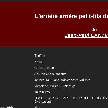
L'arrière arrière petit-fils
de
Jean-Paul CANT
Théâtre
Sketch
Contemporaine
Adultes et adolescents
Jeunes 14-16 ans, Adolescents, Adultes
Mendicité, Police, Subterfuge
10 minutes
)
2Fe 1Fi 2Fe 1G 2Fe 1H 1Fe 1Fi 1H 1Fe
Explications
modulable
Non