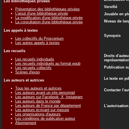
Les bibliothèques privées
Versifié
Présentation des bibliothèques privées
L'ajout d'une bibliothèque privée
Jouable en ple
La modification d'une bibliothèque privée
Niveau de lan
La consultation d'une bibliothèque privée
Les appels à textes
Synopsis
Les collectifs du Proscenium
Les autres appels à textes
Les recueils
Droits d'auteu
Les recueils individuels
représentatio
Les recueils individuels au format
epub
Publication su
Les recueils collectifs
Scènes d'expo
Le texte en pd
Les auteurs et autrices
Tous les auteurs et autrices
Contacter l'au
Les auteurs ayant un site personnel
Les auteurs sur Facebook, X, Instagram
Les auteurs dans le monde
Les auteurs de France par département
L'autorisation
Les auteurs écrivant sur mesure
Les organisations d'auteurs
Les conditions de publication auteur
Abonnement