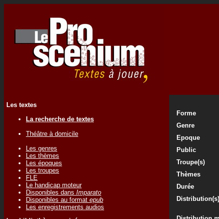
Les textes
Forme
La recherche de textes
Genre
Théâtre à domicile
Epoque
Les genres
Public
Les thèmes
Troupe(s)
Les époques
Les troupes
Thèmes
FLE
Le handicap moteur
Durée
Disponibles dans
Imparato
Distribution(s
Disponibles au format
epub
Les enregistrements audios
Distribution 