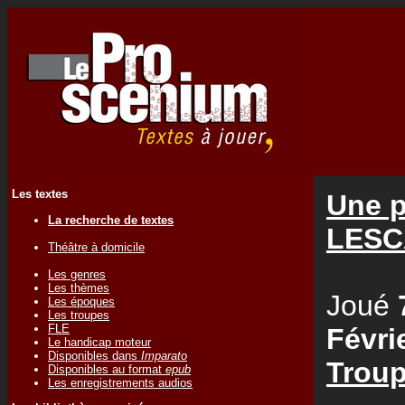
Les textes
Une p
La recherche de textes
LESC
Théâtre à domicile
Les genres
Les thèmes
Joué
Les époques
Les troupes
FLE
Févri
Le handicap moteur
Disponibles dans
Imparato
Troup
Disponibles au format
epub
Les enregistrements audios