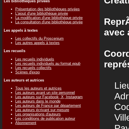
Créat
Les bibliothèques privées
Présentation des bibliothèques privées
L'ajout d'une bibliothèque privée
La modification d'une bibliothèque privée
ReprÃ
La consultation d'une bibliothèque privée
avec 
Les appels à textes
Les collectifs du Proscenium
Les autres appels à textes
Coord
Les recueils
Les recueils individuels
repré
Les recueils individuels au format
epub
Les recueils collectifs
Scènes d'expo
Les auteurs et autrices
Lieu
Tous les auteurs et autrices
Les auteurs ayant un site personnel
Adre
Les auteurs sur Facebook, X, Instagram
Les auteurs dans le monde
Code
Les auteurs de France par département
Les auteurs écrivant sur mesure
Les organisations d'auteurs
Vill
Les conditions de publication auteur
Abonnement
Pay