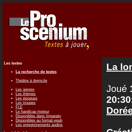
Les textes
La lo
La recherche de textes
Théâtre à domicile
Joué
Les genres
Les thèmes
20:30
Les époques
Les troupes
FLE
Doré
Le handicap moteur
Disponibles dans
Imparato
Disponibles au format
epub
Les enregistrements audios