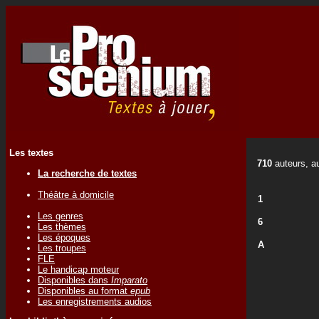
Les textes
710
auteurs, au
La recherche de textes
Théâtre à domicile
1
Les genres
6
Les thèmes
Les époques
A
Les troupes
FLE
Le handicap moteur
Disponibles dans
Imparato
Disponibles au format
epub
Les enregistrements audios