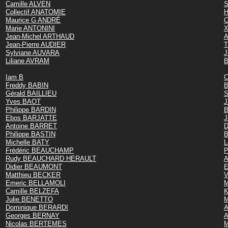
Camille ALVEN
S
Collectif ANATOMIE
H
Maurice G ANDRÉ
C
Marie ANTONINI
X
Jean-Michel ARTHAUD
A
Jean-Pierre AUDIER
T
Sylviane AUVARA
J
Liliane AVRAM
B
Iam B
C
Freddy BABIN
B
Gérald BAILLIEU
S
Yves BAOT
J
Philippe BARDIN
B
Ebos BARJATTE
J
Antoine BARRET
D
Philippe BASTIN
B
Michelle BATY
L
Frédéric BEAUCHAMP
P
Rudy BEAUCHARD HERAULT
A
Didier BEAUMONT
E
Matthieu BECKER
V
Emeric BELLAMOLI
M
Camille BELZEFA
K
Julie BENETTO
M
Dominique BERARDI
A
Georges BERNAY
Nicolas BERTEMES
M