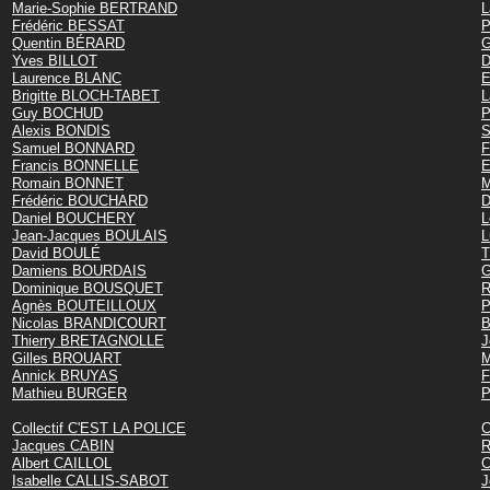
Marie-Sophie BERTRAND
L
Frédéric BESSAT
P
Quentin BÉRARD
G
Yves BILLOT
D
Laurence BLANC
E
Brigitte BLOCH-TABET
L
Guy BOCHUD
P
Alexis BONDIS
S
Samuel BONNARD
F
Francis BONNELLE
E
Romain BONNET
M
Frédéric BOUCHARD
Daniel BOUCHERY
L
Jean-Jacques BOULAIS
David BOULÉ
T
Damiens BOURDAIS
G
Dominique BOUSQUET
R
Agnès BOUTEILLOUX
P
Nicolas BRANDICOURT
B
Thierry BRETAGNOLLE
J
Gilles BROUART
M
Annick BRUYAS
F
Mathieu BURGER
P
Collectif C'EST LA POLICE
C
Jacques CABIN
R
Albert CAILLOL
C
Isabelle CALLIS-SABOT
J