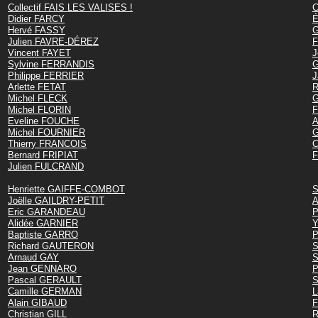
Collectif FAIS LES VALISES !
C
Didier FARCY
É
Hervé FASSY
G
Julien FAVRE-DÉREZ
F
Vincent FAYET
J
Sylvine FERRANDIS
G
Philippe FERRIER
J
Arlette FETAT
R
Michel FLECK
G
Michel FLORIN
F
Eveline FOUCHE
A
Michel FOURNIER
G
Thierry FRANCOIS
C
Bernard FRIPIAT
F
Julien FULCRAND
Henriette GAIFFE-COMBOT
S
Joëlle GAILDRY-PETIT
A
Eric GARANDEAU
P
Alidée GARNIER
Y
Baptiste GARRO
P
Richard GAUTERON
S
Arnaud GAY
S
Jean GENNARO
P
Pascal GERAULT
S
Camille GERMAN
L
Alain GIBAUD
F
Christian GILL