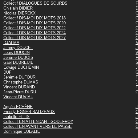
Collectif DIALOGUES DE SOURDS
F
Ghislain DIDIER
D
Nicolas DIERCKX
C
Collectif DIS-MOI DIX MOTS 2018
C
Collectif DIS-MOI DIX MOTS 2020
C
Collectif DIS-MOI DIX MOTS 2022
C
Collectif DIS-MOI DIX MOTS 2024
C
Collectif DIS-MOI DIX MOTS 2027
C
DJALMA
M
Jimmy DOUCET
J
Louis DOUCIN
V
Jérôme DUBOIS
F
Gaël DUBREUIL
S
Edwige DUCHEMIN
J
DUF
G
Jérémie DUFOUR
F
Christophe DUMAS
J
Vincent DURAND
F
Jean-Pierre DURU
C
Vincent DUVIAU
Agnès ECHÈNE
J
Freddy EGNER-BALIZEAUX
C
Isabelle ELLIS
J
Collectif EN ATTENDANT GODEFROY
C
Collectif EN AVANT VERS LE PASSE
C
Dominique EULALIE