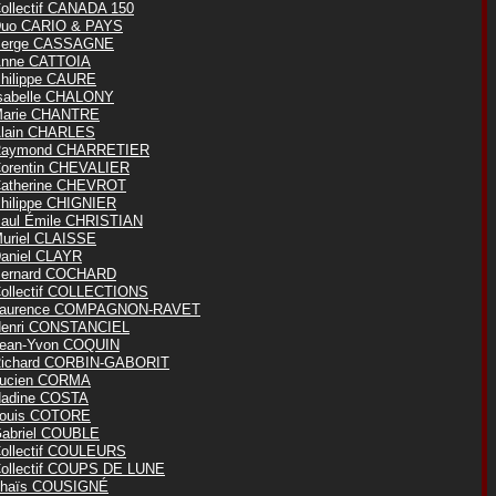
ollectif CANADA 150
uo CARIO & PAYS
erge CASSAGNE
nne CATTOIA
hilippe CAURE
sabelle CHALONY
arie CHANTRE
lain CHARLES
aymond CHARRETIER
orentin CHEVALIER
atherine CHEVROT
hilippe CHIGNIER
aul Émile CHRISTIAN
uriel CLAISSE
aniel CLAYR
ernard COCHARD
ollectif COLLECTIONS
aurence COMPAGNON-RAVET
enri CONSTANCIEL
ean-Yvon COQUIN
ichard CORBIN-GABORIT
ucien CORMA
adine COSTA
ouis COTORE
abriel COUBLE
ollectif COULEURS
ollectif COUPS DE LUNE
haïs COUSIGNÉ