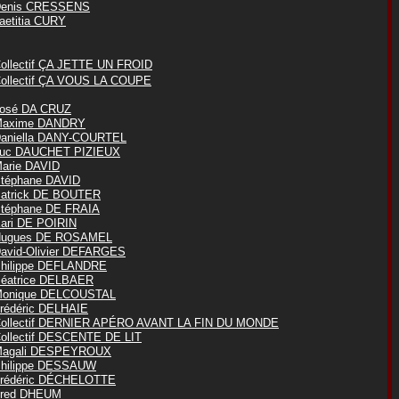
enis CRESSENS
aetitia CURY
ollectif ÇA JETTE UN FROID
ollectif ÇA VOUS LA COUPE
osé DA CRUZ
axime DANDRY
aniella DANY-COURTEL
uc DAUCHET PIZIEUX
arie DAVID
téphane DAVID
atrick DE BOUTER
téphane DE FRAIA
ari DE POIRIN
ugues DE ROSAMEL
avid-Olivier DEFARGES
hilippe DEFLANDRE
éatrice DELBAER
onique DELCOUSTAL
rédéric DELHAIE
ollectif DERNIER APÉRO AVANT LA FIN DU MONDE
ollectif DESCENTE DE LIT
agali DESPEYROUX
hilippe DESSAUW
rédéric DÉCHELOTTE
red DHEUM