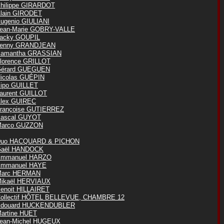
hilippe GIRARDOT
lain GIRODET
ugenio GIULIANI
ean-Marie GOBRY-VALLE
acky GOUPIL
enny GRANDJEAN
amantha GRASSIAN
lorence GRILLOT
érard GUEGUEN
icolas GUÉPIN
ipo GUILLET
aurent GUILLOT
lex GUIREC
rançoise GUTIERREZ
ascal GUYOT
arco GUZZON
uo HACQUARD & PICHON
aël HANDOCK
mmanuel HARZO
mmanuel HAYE
Marc HERMAN
ikaël HERVIAUX
enoit HILLAIRET
ollectif HÔTEL BELLEVUE, CHAMBRE 12
douard HUCKENDUBLER
artine HUET
ean-Michel HUGEUX