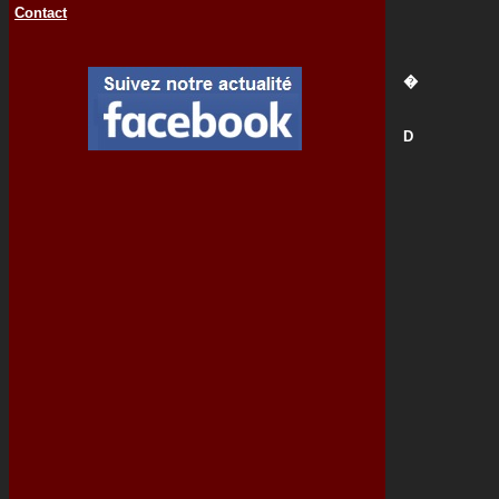
Contact
�
D