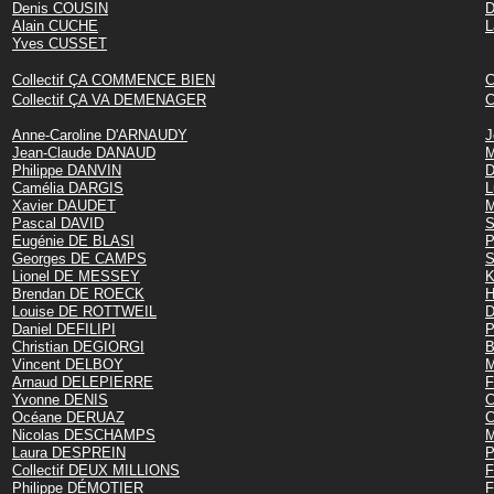
Denis COUSIN
D
Alain CUCHE
L
Yves CUSSET
Collectif ÇA COMMENCE BIEN
C
Collectif ÇA VA DEMENAGER
C
Anne-Caroline D'ARNAUDY
J
Jean-Claude DANAUD
M
Philippe DANVIN
D
Camélia DARGIS
L
Xavier DAUDET
M
Pascal DAVID
S
Eugénie DE BLASI
P
Georges DE CAMPS
S
Lionel DE MESSEY
K
Brendan DE ROECK
H
Louise DE ROTTWEIL
D
Daniel DEFILIPI
P
Christian DEGIORGI
B
Vincent DELBOY
M
Arnaud DELEPIERRE
F
Yvonne DENIS
C
Océane DERUAZ
C
Nicolas DESCHAMPS
M
Laura DESPREIN
P
Collectif DEUX MILLIONS
F
Philippe DÉMOTIER
F