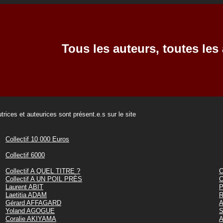
Tous les auteurs, toutes les 
trices et auteurices sont présent.e.s sur le site
Collectif 10 000 Euros
Collectif 6000
Collectif A QUEL TITRE ?
C
Collectif A UN POIL PRÈS
C
Laurent ABIT
P
Laetitia ADAM
R
Gérard AFFAGARD
A
Yoland AGOGUE
S
Coralie AKIYAMA
A