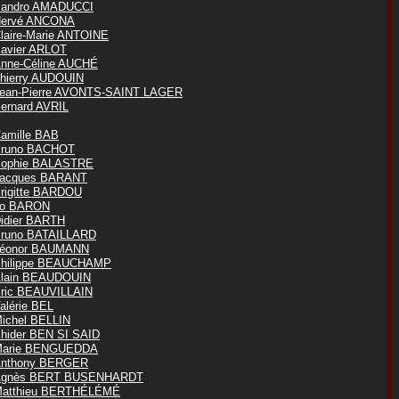
andro AMADUCCI
ervé ANCONA
laire-Marie ANTOINE
avier ARLOT
nne-Céline AUCHÉ
hierry AUDOUIN
ean-Pierre AVONTS-SAINT LAGER
ernard AVRIL
amille BAB
runo BACHOT
ophie BALASTRE
acques BARANT
rigitte BARDOU
o BARON
idier BARTH
runo BATAILLARD
éonor BAUMANN
hilippe BEAUCHAMP
lain BEAUDOUIN
ric BEAUVILLAIN
alérie BEL
ichel BELLIN
hider BEN SI SAID
arie BENGUEDDA
nthony BERGER
Agnès BERT BUSENHARDT
atthieu BERTHÉLÉMÉ