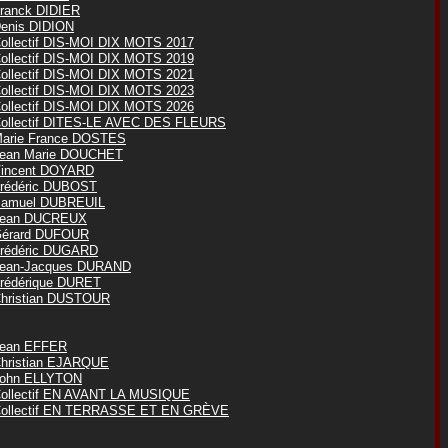
ranck DIDIER
enis DIDION
ollectif DIS-MOI DIX MOTS 2017
ollectif DIS-MOI DIX MOTS 2019
ollectif DIS-MOI DIX MOTS 2021
ollectif DIS-MOI DIX MOTS 2023
ollectif DIS-MOI DIX MOTS 2026
ollectif DITES-LE AVEC DES FLEURS
arie France DOSTES
ean Marie DOUCHET
incent DOYARD
rédéric DUBOST
amuel DUBREUIL
ean DUCREUX
érard DUFOUR
rédéric DUGARD
ean-Jacques DURAND
rédérique DURET
hristian DUSTOUR
ean EFFER
hristian EJARQUE
ohn ELLYTON
ollectif EN AVANT LA MUSIQUE
ollectif EN TERRASSE ET EN GRÈVE