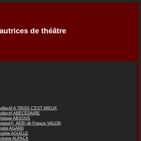
autrices de théâtre
ollectif A TROIS C'EST MIEUX
ollectif ABÉCÉDAIRE
hilippe ABSOUS
oland-F. AEBI dit Francis VALON
ndré AGARD
ophie AGUILLE
ntoine ALPACA