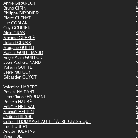
Annie GIRARDOT
P
Bruno GIRIN
A
Philippe GIRODIER
E
Pierre GLÉNAT
J
Luc GODLAK
J
Guy GOURIER
J
Alain GRAS
S
Maxime GRESLÉ
F
Roland GRUSS
G
Morgane GUELTI
N
Pascal GUILLEMAUD
P
Roger Alain GUILLOD
L
Jean-Paul GUINARD
A
Yohann GUITTET
F
Jean-Paul GUY
P
Sébastien GUYOT
M
Valentine HABERT
D
Pascal HAIDANT
G
Jean-Claude HARDANT
E
Patricia HAUBÉ
E
Héloïse HERIVAL
Michaël HERPIN
M
Jérôme HIESSE
B
Collectif HOMMAGE AU THÉÂTRE CLASSIQUE
C
Eric HUBERT
E
Arlette HUERTAS
M
Yves HUET
J