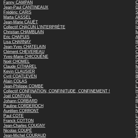
Fanny CAMPAN
C
Jean-Paul CANTINEAUX
D
Frédéric CARIS
S
Marta CASSEL
A
Jean-Marie CAUËT
P
Collectif CHACUN L'INTERPRÈTE
I
Christian CHAMBLAIN
M
Eric CHAPUIS
A
Lisa CHARNAY
R
Jean-Yves CHATELAIN
C
Clément CHEVEREAU
C
Yves-Marie CHICOUÉNE
P
Noël CHOMEL
P
Claude CITHAREL
M
Kevin CLAUSIER
D
Cyril COATLEVEN
B
Alain COLAS
C
Jean-Philippe COMBE
L
Collectif CONFINATION, CONFINITUDE, CONFINEMENT !
H
Joël CONTIVAL
J
Johann CORBARD
R
Pauline CORDEROCH
L
Aurélien CORRONT
N
Paul COTE
L
Franck COTTON
G
Jean-Charles COUGNY
C
Nicolas COUPÉ
C
Jean-Michel COURAUD
T