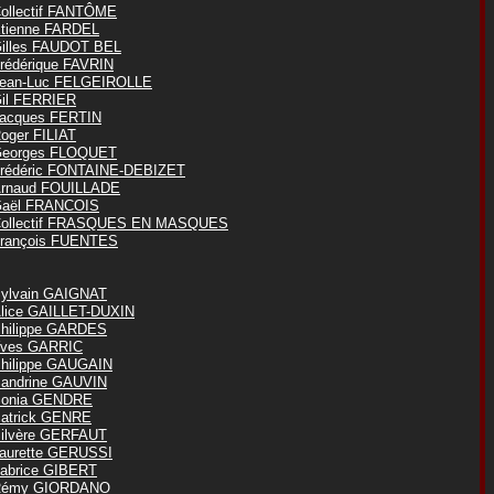
ollectif FANTÔME
tienne FARDEL
illes FAUDOT BEL
rédérique FAVRIN
ean-Luc FELGEIROLLE
il FERRIER
acques FERTIN
oger FILIAT
eorges FLOQUET
rédéric FONTAINE-DEBIZET
rnaud FOUILLADE
aël FRANCOIS
ollectif FRASQUES EN MASQUES
rançois FUENTES
ylvain GAIGNAT
lice GAILLET-DUXIN
hilippe GARDES
ves GARRIC
hilippe GAUGAIN
andrine GAUVIN
onia GENDRE
atrick GENRE
ilvère GERFAUT
aurette GERUSSI
abrice GIBERT
Rémy GIORDANO