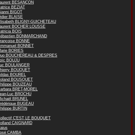
aurent BESANÇON
atrice BEZIAT
ianni BIGOT
idier BLAISE
lisabeth BLIGNY-GUICHETEAU
aurent BOCHER LOUSSE
atricia BOIS
ébastien BONMARCHAND
rançoise BONNE
mmanuel BONNET
arie BORIES
Duo BOUCHEREAU & DESPRES
oïc BOUJU
Luc BOULANGER
hierry BOUQUET
ildas BOUREL
oland BOUSQUET
hilippe BOUZEAU
arbara BRET-MOREL
ean-Luc BROCHU
ichaël BRUNEL
rédérique BUGEAU
hilippe BURTIN
ollectif C'EST LE BOUQUET
olland CAIGNARD
aius
osé CAMBA