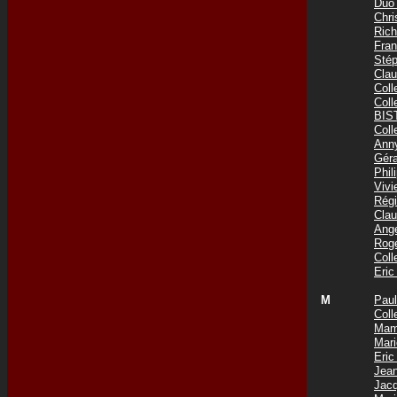
Duo
Chr
Ric
Fra
Sté
Cla
Col
Col
BIS
Col
Ann
Gér
Phi
Viv
Rég
Cla
Ang
Rog
Col
Eri
M
Pau
Coll
Mam
Mar
Eri
Jea
Jac