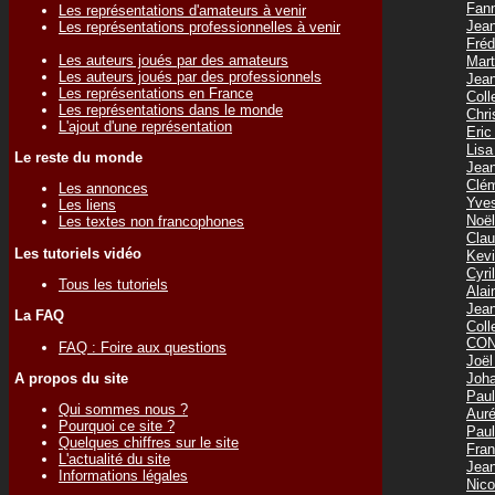
Fan
Les représentations d'amateurs à venir
Jea
Les représentations professionnelles à venir
Fréd
Les auteurs joués par des amateurs
Mar
Les auteurs joués par des professionnels
Jea
Les représentations en France
Col
Les représentations dans le monde
Chr
L'ajout d'une représentation
Eri
Lis
Le reste du monde
Jea
Clé
Les annonces
Yve
Les liens
Noë
Les textes non francophones
Cla
Les tutoriels vidéo
Kev
Cyr
Tous les tutoriels
Ala
Jea
La FAQ
Col
CON
FAQ : Foire aux questions
Joë
Joh
A propos du site
Pau
Qui sommes nous ?
Aur
Pourquoi ce site ?
Pau
Quelques chiffres sur le site
Fra
L'actualité du site
Jea
Informations légales
Nic