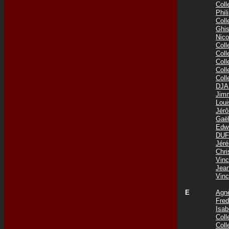
Col
Phi
Col
Ghis
Nic
Col
Col
Col
Col
Col
DJA
Jim
Lou
Jér
Gaë
Edw
DUF
Jér
Chr
Vin
Jea
Vin
E
Agn
Fre
Isab
Col
Col