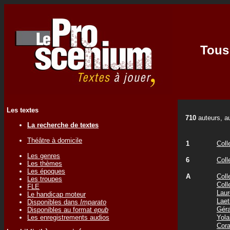
Tous 
Les textes
710
auteurs, au
La recherche de textes
Théâtre à domicile
1
Coll
Les genres
6
Coll
Les thèmes
Les époques
A
Coll
Les troupes
Coll
FLE
Laur
Le handicap moteur
Laet
Disponibles dans
Imparato
Gér
Disponibles au format
epub
Les enregistrements audios
Yol
Cor