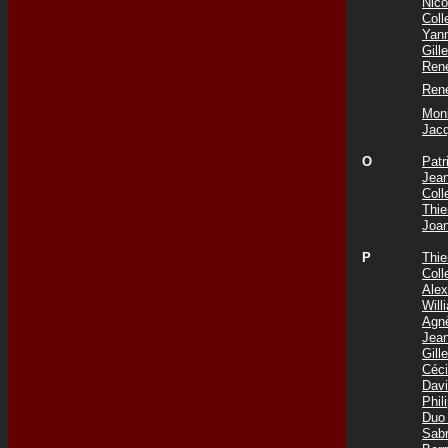
Nic
Col
Yan
Gil
Ren
Ren
Mon
Jac
O
Pat
Jea
Col
Thie
Joa
P
Thi
Col
Ale
Wil
Agn
Jea
Gil
Céc
Dav
Phi
Duo
Sab