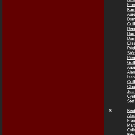
Fra
Kam
Aur
Dom
Gui
Ren
Duo
Dom
Eli
Rég
Sté
Pie
Gui
Ari
Ala
Isa
Gui
Cla
Jea
Cyr
Ste
S
Béa
Ale
Fra
Mar
Coll
Eri