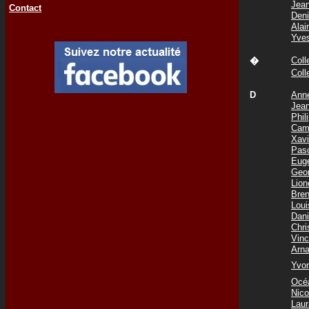
Jea
Contact
Den
Ala
Yve
Col
�
Col
D
Ann
Jea
Phi
Cam
Xav
Pas
Eug
Geo
Lio
Bre
Lou
Dani
Chr
Vin
Arn
Yvo
Océ
Nic
Lau