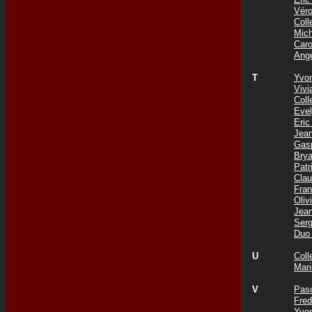
Vér
Col
Mic
Car
Ang
T
Yvo
Viv
Coll
Eve
Eri
Jea
Gas
Bry
Pat
Cla
Fra
Oli
Jea
Ser
Duo
U
Col
Mar
V
Pas
Fre
Yve