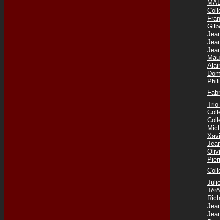
MAL
Coll
Fra
Gilb
Jea
Jea
Jea
Mau
Ala
Dom
Phi
Fab
Tri
Col
Col
Mic
Xav
Jea
Oli
Pie
Coll
Jul
Jér
Ric
Jea
Jea