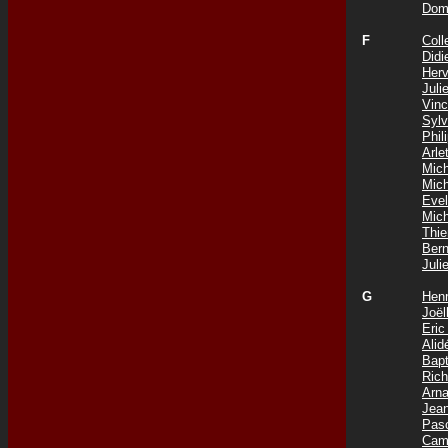
Dom
F
Coll
Did
Her
Jul
Vin
Syl
Phi
Arle
Mic
Mic
Eve
Mic
Thi
Ber
Jul
G
Hen
Joë
Eri
Ali
Bap
Ric
Arn
Jea
Pas
Cam