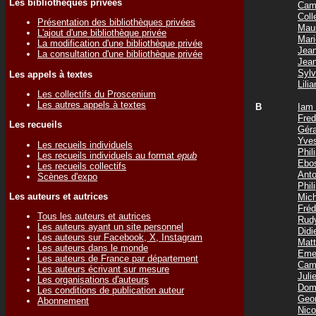
Les bibliothèques privées
Cam
Col
Présentation des bibliothèques privées
Mau
L'ajout d'une bibliothèque privée
Mar
La modification d'une bibliothèque privée
Jea
La consultation d'une bibliothèque privée
Jea
Syl
Les appels à textes
Lil
Les collectifs du Proscenium
Les autres appels à textes
B
Iam
Fre
Les recueils
Gér
Yve
Les recueils individuels
Phi
Les recueils individuels au format
epub
Ebo
Les recueils collectifs
Ant
Scènes d'expo
Phi
Les auteurs et autrices
Mic
Fré
Tous les auteurs et autrices
Rud
Les auteurs ayant un site personnel
Did
Les auteurs sur Facebook, X, Instagram
Mat
Les auteurs dans le monde
Eme
Les auteurs de France par département
Cam
Les auteurs écrivant sur mesure
Jul
Les organisations d'auteurs
Dom
Les conditions de publication auteur
Geo
Abonnement
Nic