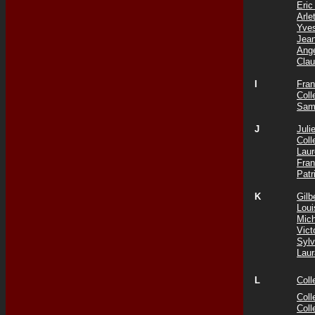
Eri
Arl
Yve
Jea
Ang
Cla
I
Fra
Col
Sam
J
Jul
Col
Lau
Fra
Patr
K
Gil
Lou
Mic
Vict
Syl
Lau
L
Col
Coll
Col