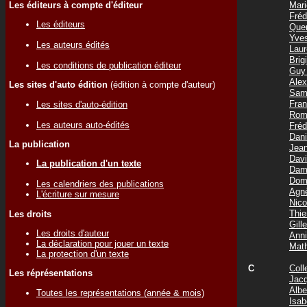
Les éditeurs à compte d'éditeur
Mar
Fré
Les éditeurs
Que
Yve
Les auteurs édités
Lau
Bri
Les conditions de publication éditeur
Guy
Ale
Les sites d'auto édition
(édition à compte d'auteur)
Sam
Fra
Les sites d'auto-édition
Rom
Les auteurs auto-édités
Fré
Dan
La publication
Jea
Dav
La publication d'un texte
Dam
Dom
Les calendriers des publications
Agn
L'écriture sur mesure
Nic
Thi
Les droits
Gil
Les droits d'auteur
Ann
La déclaration pour jouer un texte
Mat
La protection d'un texte
C
Coll
Les réprésentations
Jac
Albe
Toutes les représentations (année & mois)
Isa