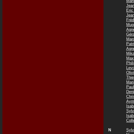
Mar
Jea
Eri
Jea
Fré
Mug
Agn
Gér
Mar
Pat
Agn
Mik
Max
Phil
Lev
Oli
Thi
Mar
Pau
Den
Chr
Aym
Isa
Syl
Isa
Col
N
Syl