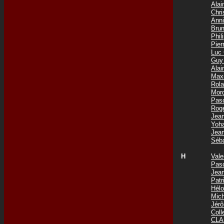
Ala
Chri
Ann
Bru
Phi
Pie
Luc
Guy
Ala
Max
Rol
Mor
Pas
Rog
Jea
Yoh
Jea
Séb
H
Val
Pas
Jea
Pat
Hél
Mic
Jér
Col
CLA