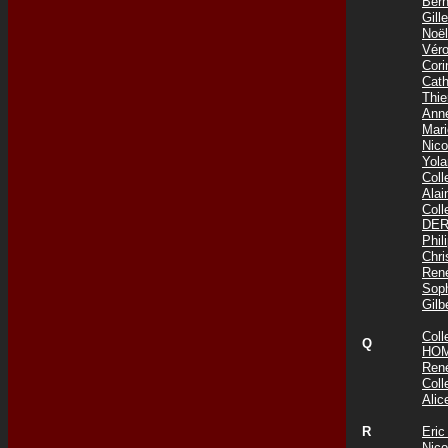
Ber
Gil
Noë
Vér
Cor
Cat
Thi
Ann
Mar
Nic
Yol
Col
Ala
Col
DER
Phi
Chr
Ren
Sop
Gil
Col
Q
HOM
Ren
Col
Ali
R
Eri
Nic