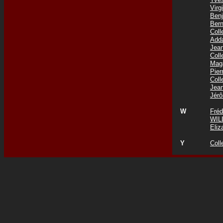
Vir
Ben
Ber
Col
Add
Jea
Col
Mag
Pie
Coll
Jea
Jér
W
Fré
WIL
Eli
Y
Coll