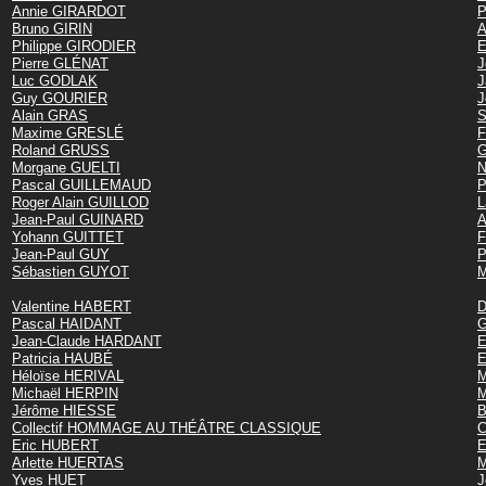
Annie GIRARDOT
P
Bruno GIRIN
A
Philippe GIRODIER
E
Pierre GLÉNAT
J
Luc GODLAK
J
Guy GOURIER
J
Alain GRAS
S
Maxime GRESLÉ
F
Roland GRUSS
G
Morgane GUELTI
N
Pascal GUILLEMAUD
P
Roger Alain GUILLOD
L
Jean-Paul GUINARD
A
Yohann GUITTET
F
Jean-Paul GUY
P
Sébastien GUYOT
M
Valentine HABERT
D
Pascal HAIDANT
G
Jean-Claude HARDANT
E
Patricia HAUBÉ
E
Héloïse HERIVAL
Michaël HERPIN
M
Jérôme HIESSE
B
Collectif HOMMAGE AU THÉÂTRE CLASSIQUE
C
Eric HUBERT
E
Arlette HUERTAS
M
Yves HUET
J