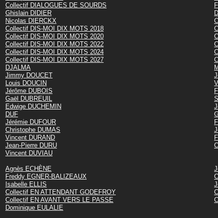
Collectif DIALOGUES DE SOURDS
F
Ghislain DIDIER
D
Nicolas DIERCKX
C
Collectif DIS-MOI DIX MOTS 2018
C
Collectif DIS-MOI DIX MOTS 2020
C
Collectif DIS-MOI DIX MOTS 2022
C
Collectif DIS-MOI DIX MOTS 2024
C
Collectif DIS-MOI DIX MOTS 2027
C
DJALMA
M
Jimmy DOUCET
J
Louis DOUCIN
V
Jérôme DUBOIS
F
Gaël DUBREUIL
S
Edwige DUCHEMIN
J
DUF
G
Jérémie DUFOUR
F
Christophe DUMAS
J
Vincent DURAND
F
Jean-Pierre DURU
C
Vincent DUVIAU
Agnès ECHÈNE
J
Freddy EGNER-BALIZEAUX
C
Isabelle ELLIS
J
Collectif EN ATTENDANT GODEFROY
C
Collectif EN AVANT VERS LE PASSE
C
Dominique EULALIE