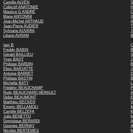
Camille ALVEN
S
Collectif ANATOMIE
H
Maurice G ANDRÉ
C
Marie ANTONINI
X
Jean-Michel ARTHAUD
A
Jean-Pierre AUDIER
T
Sylviane AUVARA
J
Liliane AVRAM
B
Iam B
C
Freddy BABIN
B
Gérald BAILLIEU
S
Yves BAOT
J
Philippe BARDIN
B
Ebos BARJATTE
J
Antoine BARRET
D
Philippe BASTIN
B
Michelle BATY
L
Frédéric BEAUCHAMP
P
Rudy BEAUCHARD HERAULT
A
Didier BEAUMONT
E
Matthieu BECKER
V
Emeric BELLAMOLI
M
Camille BELZEFA
K
Julie BENETTO
M
Dominique BERARDI
A
Georges BERNAY
Nicolas BERTEMES
M