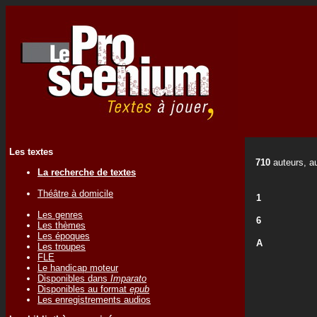
Les textes
710
auteurs, au
La recherche de textes
Théâtre à domicile
1
Les genres
6
Les thèmes
Les époques
A
Les troupes
FLE
Le handicap moteur
Disponibles dans
Imparato
Disponibles au format
epub
Les enregistrements audios