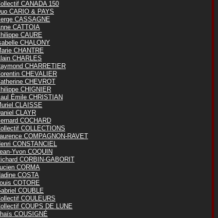
ollectif CANADA 150
uo CARIO & PAYS
erge CASSAGNE
nne CATTOIA
hilippe CAURE
sabelle CHALONY
arie CHANTRE
lain CHARLES
aymond CHARRETIER
orentin CHEVALIER
atherine CHEVROT
hilippe CHIGNIER
aul Émile CHRISTIAN
uriel CLAISSE
aniel CLAYR
ernard COCHARD
ollectif COLLECTIONS
aurence COMPAGNON-RAVET
enri CONSTANCIEL
ean-Yvon COQUIN
ichard CORBIN-GABORIT
ucien CORMA
adine COSTA
ouis COTORE
abriel COUBLE
ollectif COULEURS
ollectif COUPS DE LUNE
haïs COUSIGNÉ