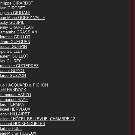
hilippe GIRARDOT
lain GIRODET
ugenio GIULIANI
ean-Marie GOBRY-VALLE
acky GOUPIL
enny GRANDJEAN
amantha GRASSIAN
lorence GRILLOT
érard GUEGUEN
icolas GUÉPIN
ipo GUILLET
aurent GUILLOT
lex GUIREC
rançoise GUTIERREZ
ascal GUYOT
arco GUZZON
uo HACQUARD & PICHON
aël HANDOCK
mmanuel HARZO
mmanuel HAYE
Marc HERMAN
ikaël HERVIAUX
enoit HILLAIRET
ollectif HÔTEL BELLEVUE, CHAMBRE 12
douard HUCKENDUBLER
artine HUET
ean-Michel HUGEUX