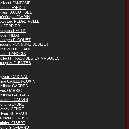
ollectif FANTÔME
tienne FARDEL
illes FAUDOT BEL
rédérique FAVRIN
ean-Luc FELGEIROLLE
il FERRIER
acques FERTIN
oger FILIAT
eorges FLOQUET
rédéric FONTAINE-DEBIZET
rnaud FOUILLADE
aël FRANCOIS
ollectif FRASQUES EN MASQUES
rançois FUENTES
ylvain GAIGNAT
lice GAILLET-DUXIN
hilippe GARDES
ves GARRIC
hilippe GAUGAIN
andrine GAUVIN
onia GENDRE
atrick GENRE
ilvère GERFAUT
aurette GERUSSI
abrice GIBERT
Rémy GIORDANO