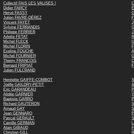
Collectif FAIS LES VALISES !
C
Didier FARCY
É
Hervé FASSY
G
Julien FAVRE-DÉREZ
F
Vincent FAYET
J
Sylvine FERRANDIS
G
Philippe FERRIER
J
Arlette FETAT
R
Michel FLECK
G
Michel FLORIN
F
Eveline FOUCHE
A
Michel FOURNIER
G
Thierry FRANCOIS
C
Bernard FRIPIAT
F
Julien FULCRAND
Henriette GAIFFE-COMBOT
S
Joëlle GAILDRY-PETIT
A
Eric GARANDEAU
P
Alidée GARNIER
Y
Baptiste GARRO
P
Richard GAUTERON
S
Arnaud GAY
S
Jean GENNARO
P
Pascal GERAULT
S
Camille GERMAN
L
Alain GIBAUD
F
Christian GILL