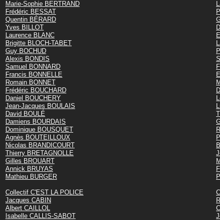
Marie-Sophie BERTRAND
L
Frédéric BESSAT
P
Quentin BÉRARD
G
Yves BILLOT
D
Laurence BLANC
E
Brigitte BLOCH-TABET
L
Guy BOCHUD
P
Alexis BONDIS
S
Samuel BONNARD
F
Francis BONNELLE
E
Romain BONNET
M
Frédéric BOUCHARD
Daniel BOUCHERY
L
Jean-Jacques BOULAIS
David BOULÉ
T
Damiens BOURDAIS
G
Dominique BOUSQUET
R
Agnès BOUTEILLOUX
P
Nicolas BRANDICOURT
B
Thierry BRETAGNOLLE
J
Gilles BROUART
M
Annick BRUYAS
F
Mathieu BURGER
P
Collectif C'EST LA POLICE
C
Jacques CABIN
R
Albert CAILLOL
C
Isabelle CALLIS-SABOT
J