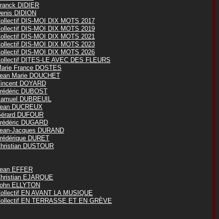
ranck DIDIER
enis DIDION
ollectif DIS-MOI DIX MOTS 2017
ollectif DIS-MOI DIX MOTS 2019
ollectif DIS-MOI DIX MOTS 2021
ollectif DIS-MOI DIX MOTS 2023
ollectif DIS-MOI DIX MOTS 2026
ollectif DITES-LE AVEC DES FLEURS
arie France DOSTES
ean Marie DOUCHET
incent DOYARD
rédéric DUBOST
amuel DUBREUIL
ean DUCREUX
érard DUFOUR
rédéric DUGARD
ean-Jacques DURAND
rédérique DURET
hristian DUSTOUR
ean EFFER
hristian EJARQUE
ohn ELLYTON
ollectif EN AVANT LA MUSIQUE
ollectif EN TERRASSE ET EN GRÈVE