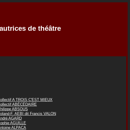
autrices de théâtre
ollectif A TROIS C'EST MIEUX
ollectif ABÉCÉDAIRE
hilippe ABSOUS
oland-F. AEBI dit Francis VALON
ndré AGARD
ophie AGUILLE
ntoine ALPACA