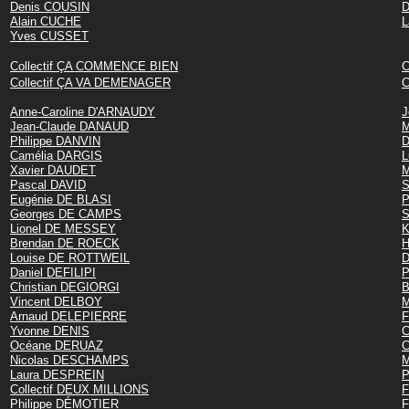
Denis COUSIN
D
Alain CUCHE
L
Yves CUSSET
Collectif ÇA COMMENCE BIEN
C
Collectif ÇA VA DEMENAGER
C
Anne-Caroline D'ARNAUDY
J
Jean-Claude DANAUD
M
Philippe DANVIN
D
Camélia DARGIS
L
Xavier DAUDET
M
Pascal DAVID
S
Eugénie DE BLASI
P
Georges DE CAMPS
S
Lionel DE MESSEY
K
Brendan DE ROECK
H
Louise DE ROTTWEIL
D
Daniel DEFILIPI
P
Christian DEGIORGI
B
Vincent DELBOY
M
Arnaud DELEPIERRE
F
Yvonne DENIS
C
Océane DERUAZ
C
Nicolas DESCHAMPS
M
Laura DESPREIN
P
Collectif DEUX MILLIONS
F
Philippe DÉMOTIER
F