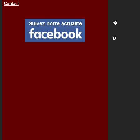
Contact
�
D