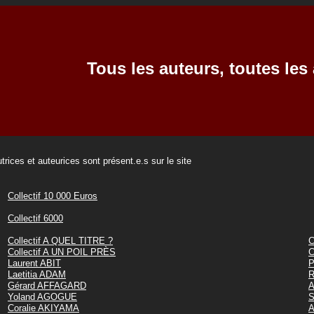
Tous les auteurs, toutes les 
trices et auteurices sont présent.e.s sur le site
Collectif 10 000 Euros
Collectif 6000
Collectif A QUEL TITRE ?
C
Collectif A UN POIL PRÈS
C
Laurent ABIT
P
Laetitia ADAM
R
Gérard AFFAGARD
A
Yoland AGOGUE
S
Coralie AKIYAMA
A