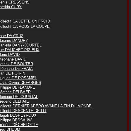
enis CRESSENS
aetitia CURY
ollectif ÇA JETTE UN FROID
ollectif ÇA VOUS LA COUPE
osé DA CRUZ
axime DANDRY
aniella DANY-COURTEL
uc DAUCHET PIZIEUX
arie DAVID
téphane DAVID
atrick DE BOUTER
téphane DE FRAIA
ari DE POIRIN
ugues DE ROSAMEL
avid-Olivier DEFARGES
hilippe DEFLANDRE
éatrice DELBAER
onique DELCOUSTAL
rédéric DELHAIE
ollectif DERNIER APÉRO AVANT LA FIN DU MONDE
ollectif DESCENTE DE LIT
agali DESPEYROUX
hilippe DESSAUW
rédéric DÉCHELOTTE
red DHEUM