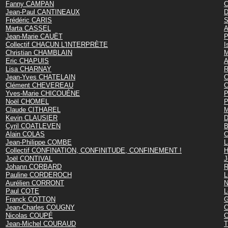
Fanny CAMPAN
C
Jean-Paul CANTINEAUX
D
Frédéric CARIS
S
Marta CASSEL
A
Jean-Marie CAUËT
P
Collectif CHACUN L'INTERPRÈTE
I
Christian CHAMBLAIN
M
Eric CHAPUIS
A
Lisa CHARNAY
R
Jean-Yves CHATELAIN
C
Clément CHEVEREAU
C
Yves-Marie CHICOUÉNE
P
Noël CHOMEL
P
Claude CITHAREL
M
Kevin CLAUSIER
D
Cyril COATLEVEN
B
Alain COLAS
C
Jean-Philippe COMBE
L
Collectif CONFINATION, CONFINITUDE, CONFINEMENT !
H
Joël CONTIVAL
J
Johann CORBARD
R
Pauline CORDEROCH
L
Aurélien CORRONT
N
Paul COTE
L
Franck COTTON
G
Jean-Charles COUGNY
C
Nicolas COUPÉ
C
Jean-Michel COURAUD
T