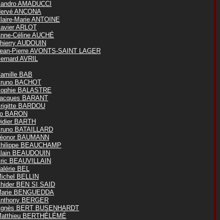
andro AMADUCCI
ervé ANCONA
laire-Marie ANTOINE
avier ARLOT
nne-Céline AUCHÉ
hierry AUDOUIN
ean-Pierre AVONTS-SAINT LAGER
ernard AVRIL
amille BAB
runo BACHOT
ophie BALASTRE
acques BARANT
rigitte BARDOU
o BARON
idier BARTH
runo BATAILLARD
éonor BAUMANN
hilippe BEAUCHAMP
lain BEAUDOUIN
ric BEAUVILLAIN
alérie BEL
ichel BELLIN
hider BEN SI SAID
arie BENGUEDDA
nthony BERGER
Agnès BERT BUSENHARDT
atthieu BERTHÉLÉMÉ