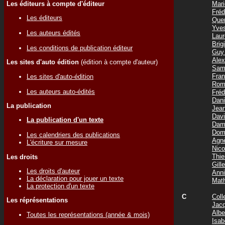
Les éditeurs à compte d'éditeur
Mar
Fré
Les éditeurs
Que
Yve
Les auteurs édités
Lau
Bri
Les conditions de publication éditeur
Guy
Ale
Les sites d'auto édition
(édition à compte d'auteur)
Sam
Fra
Les sites d'auto-édition
Rom
Les auteurs auto-édités
Fré
Dan
La publication
Jea
Dav
La publication d'un texte
Dam
Dom
Les calendriers des publications
Agn
L'écriture sur mesure
Nic
Thi
Les droits
Gil
Les droits d'auteur
Ann
La déclaration pour jouer un texte
Mat
La protection d'un texte
C
Coll
Les réprésentations
Jac
Albe
Toutes les représentations (année & mois)
Isa