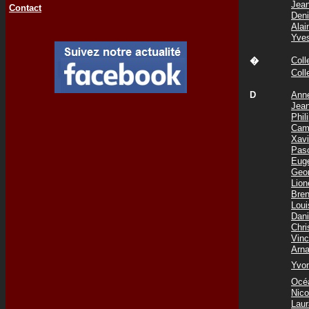
Jea
Contact
Den
Ala
Yve
Col
�
Col
D
Ann
Jea
Phi
Cam
Xav
Pas
Eug
Geo
Lio
Bre
Lou
Dani
Chr
Vin
Arn
Yvo
Océ
Nic
Lau