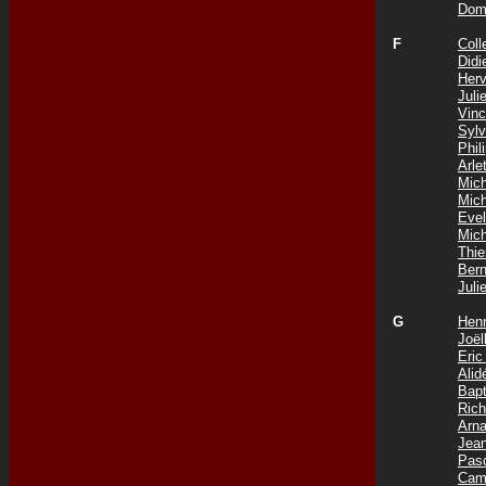
Dom
F
Coll
Did
Her
Jul
Vin
Syl
Phi
Arle
Mic
Mic
Eve
Mic
Thi
Ber
Jul
G
Hen
Joë
Eri
Ali
Bap
Ric
Arn
Jea
Pas
Cam