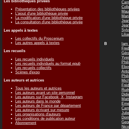
Les bibliothèques privées
Cam
Col
Présentation des bibliothèques privées
Mau
L'ajout d'une bibliothèque privée
Mar
La modification d'une bibliothèque privée
Jea
La consultation d'une bibliothèque privée
Jea
Syl
Les appels à textes
Lil
Les collectifs du Proscenium
Les autres appels à textes
B
Iam
Fre
Les recueils
Gér
Yve
Les recueils individuels
Phi
Les recueils individuels au format
epub
Ebo
Les recueils collectifs
Ant
Scènes d'expo
Phi
Les auteurs et autrices
Mic
Fré
Tous les auteurs et autrices
Rud
Les auteurs ayant un site personnel
Did
Les auteurs sur Facebook, X, Instagram
Mat
Les auteurs dans le monde
Eme
Les auteurs de France par département
Cam
Les auteurs écrivant sur mesure
Jul
Les organisations d'auteurs
Dom
Les conditions de publication auteur
Geo
Abonnement
Nic