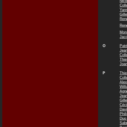
Nic
Col
Yan
Gil
Ren
Ren
Mon
Jac
O
Pat
Jea
Col
Thie
Joa
P
Thi
Col
Ale
Wil
Agn
Jea
Gil
Céc
Dav
Phi
Duo
Sab