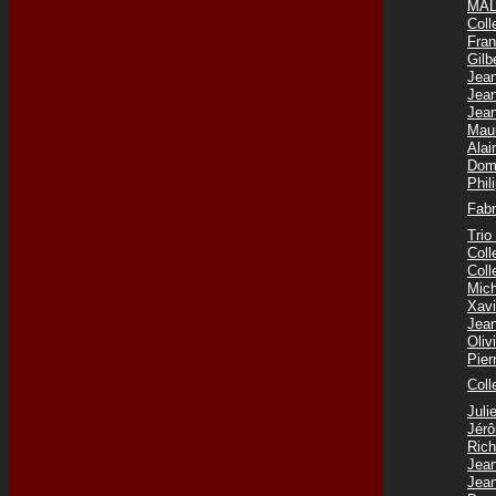
MAL
Coll
Fra
Gilb
Jea
Jea
Jea
Mau
Ala
Dom
Phi
Fab
Tri
Col
Col
Mic
Xav
Jea
Oli
Pie
Coll
Jul
Jér
Ric
Jea
Jea