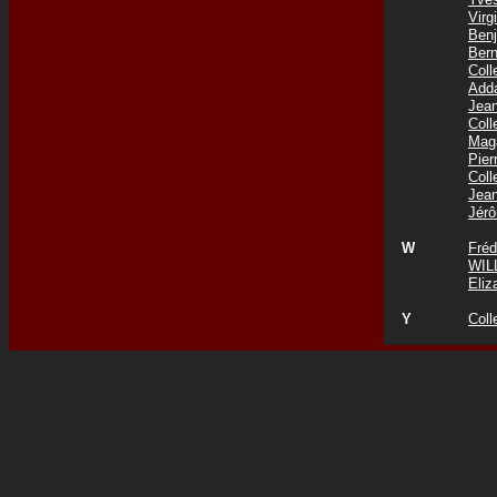
Vir
Ben
Ber
Col
Add
Jea
Col
Mag
Pie
Coll
Jea
Jér
W
Fré
WIL
Eli
Y
Coll