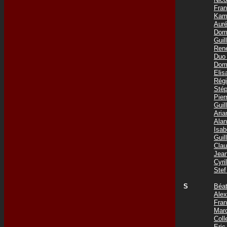
Fra
Kam
Aur
Dom
Gui
Ren
Duo
Dom
Eli
Rég
Sté
Pie
Gui
Ari
Ala
Isa
Gui
Cla
Jea
Cyr
Ste
S
Béa
Ale
Fra
Mar
Coll
Eri