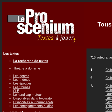
Tous 
Les textes
710
auteurs, au
La recherche de textes
Théâtre à domicile
1
Coll
Les genres
6
Coll
Les thèmes
Les époques
A
Coll
Les troupes
Coll
FLE
Laur
Le handicap moteur
Laet
Disponibles dans
Imparato
Gér
Disponibles au format
epub
Les enregistrements audios
Yol
Cor