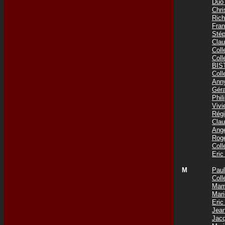
Duo
Chr
Ric
Fra
Sté
Cla
Col
Col
BIS
Col
Ann
Gér
Phi
Viv
Rég
Cla
Ang
Rog
Col
Eri
M
Pau
Coll
Mam
Mar
Eri
Jea
Jac