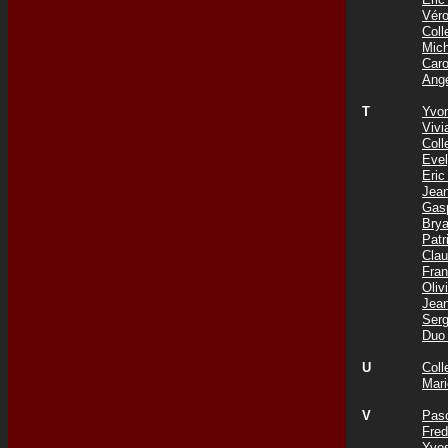
Vér
Col
Mic
Car
Ang
T
Yvo
Viv
Coll
Eve
Eri
Jea
Gas
Bry
Pat
Cla
Fra
Oli
Jea
Ser
Duo
U
Col
Mar
V
Pas
Fre
Yve