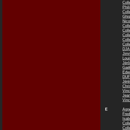
Col
Phi
Col
Ghis
Nic
Col
Col
Col
Col
Col
DJA
Jim
Lou
Jér
Gaë
Edw
DUF
Jér
Chr
Vin
Jea
Vin
E
Agn
Fre
Isab
Col
Col