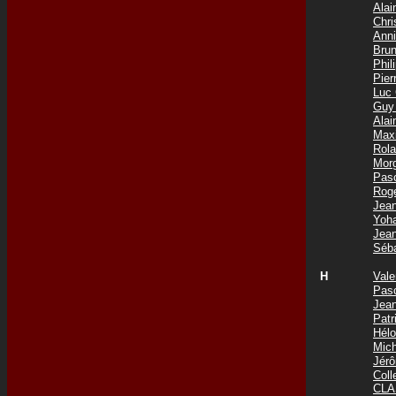
Ala
Chri
Ann
Bru
Phi
Pie
Luc
Guy
Ala
Max
Rol
Mor
Pas
Rog
Jea
Yoh
Jea
Séb
H
Val
Pas
Jea
Pat
Hél
Mic
Jér
Col
CLA