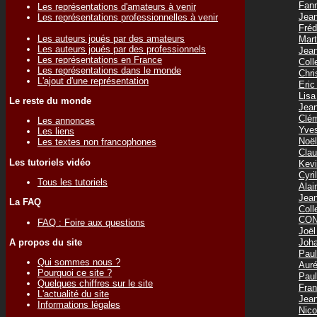
Fan
Les représentations d'amateurs à venir
Jea
Les représentations professionnelles à venir
Fréd
Les auteurs joués par des amateurs
Mar
Les auteurs joués par des professionnels
Jea
Les représentations en France
Col
Les représentations dans le monde
Chr
L'ajout d'une représentation
Eri
Lis
Le reste du monde
Jea
Clé
Les annonces
Yve
Les liens
Noë
Les textes non francophones
Cla
Les tutoriels vidéo
Kev
Cyr
Tous les tutoriels
Ala
Jea
La FAQ
Col
CON
FAQ : Foire aux questions
Joë
Joh
A propos du site
Pau
Qui sommes nous ?
Aur
Pourquoi ce site ?
Pau
Quelques chiffres sur le site
Fra
L'actualité du site
Jea
Informations légales
Nic