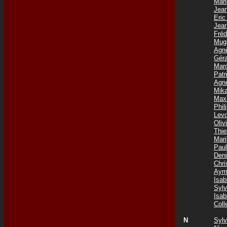
Mar
Jea
Eri
Jea
Fré
Mug
Agn
Gér
Mar
Pat
Agn
Mik
Max
Phil
Lev
Oli
Thi
Mar
Pau
Den
Chr
Aym
Isa
Syl
Isa
Col
N
Syl