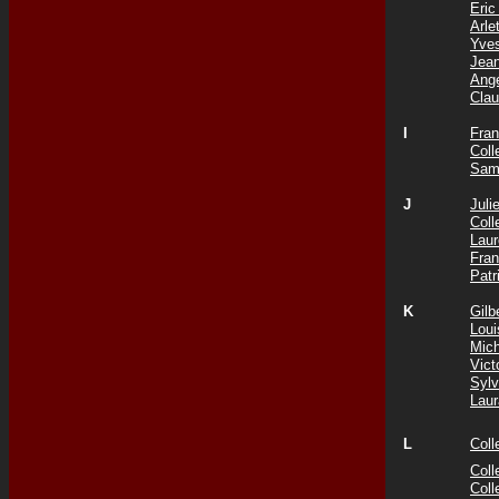
Eri
Arl
Yve
Jea
Ang
Cla
I
Fra
Col
Sam
J
Jul
Col
Lau
Fra
Patr
K
Gil
Lou
Mic
Vict
Syl
Lau
L
Col
Coll
Col