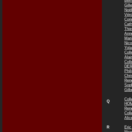
Ber
Gil
Noë
Vér
Cor
Cat
Thi
Ann
Mar
Nic
Yol
Col
Ala
Col
DER
Phi
Chr
Ren
Sop
Gil
Col
Q
HOM
Ren
Col
Ali
R
Eri
Nic