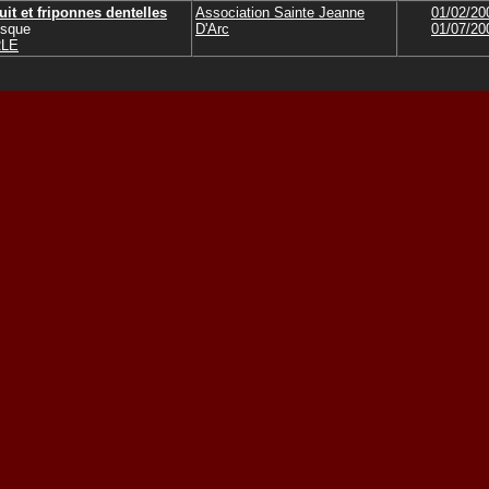
it et friponnes dentelles
Association Sainte Jeanne
01/02/20
esque
D'Arc
01/07/20
RLE