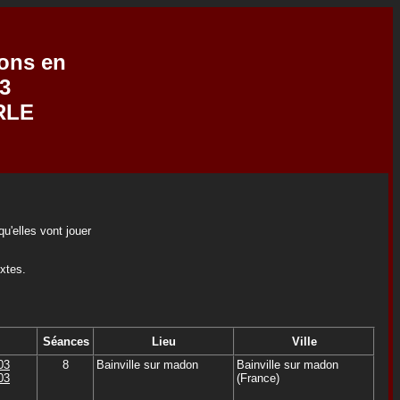
ions en
3
RLE
u'elles vont jouer
extes.
Séances
Lieu
Ville
03
8
Bainville sur madon
Bainville sur madon
03
(France)