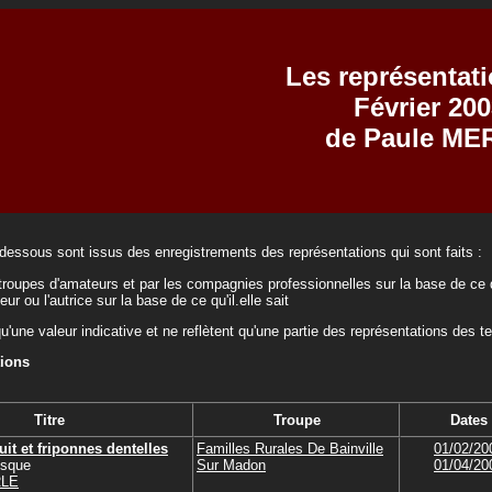
Les représentat
Février 200
de Paule ME
-dessous sont issus des enregistrements des représentations qui sont faits :
troupes d'amateurs et par les compagnies professionnelles sur la base de ce q
teur ou l'autrice sur la base de ce qu'il.elle sait
qu'une valeur indicative et ne reflètent qu'une partie des représentations des t
tions
Titre
Troupe
Dates
it et friponnes dentelles
Familles Rurales De Bainville
01/02/20
esque
Sur Madon
01/04/20
RLE