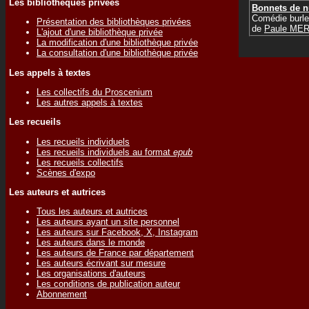
Les bibliothèques privées
Bonnets de nu
Comédie burl
Présentation des bibliothèques privées
de
Paule ME
L'ajout d'une bibliothèque privée
La modification d'une bibliothèque privée
La consultation d'une bibliothèque privée
Les appels à textes
Les collectifs du Proscenium
Les autres appels à textes
Les recueils
Les recueils individuels
Les recueils individuels au format
epub
Les recueils collectifs
Scènes d'expo
Les auteurs et autrices
Tous les auteurs et autrices
Les auteurs ayant un site personnel
Les auteurs sur Facebook, X, Instagram
Les auteurs dans le monde
Les auteurs de France par département
Les auteurs écrivant sur mesure
Les organisations d'auteurs
Les conditions de publication auteur
Abonnement