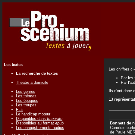
Les textes
Les chiffres ci
La recherche de textes
Par les 
Théâtre à domicile
Par l'au
Ils n'ont donc 
Les genres
Les thèmes
13 représenta
Les époques
Les troupes
FLE
Le handicap moteur
Disponibles dans
Imparato
Bonnets de nu
Disponibles au format
epub
Comédie burl
Les enregistrements audios
de
Paule ME