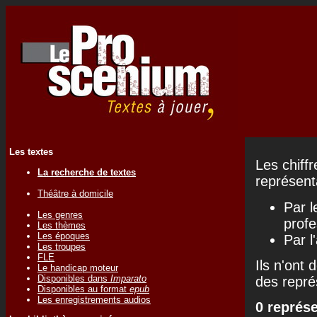
Les textes
Les chiff
La recherche de textes
représenta
Théâtre à domicile
Par l
Les genres
profe
Les thèmes
Les époques
Par l
Les troupes
FLE
Ils n'ont 
Le handicap moteur
Disponibles dans
Imparato
des repré
Disponibles au format
epub
Les enregistrements audios
0 représ