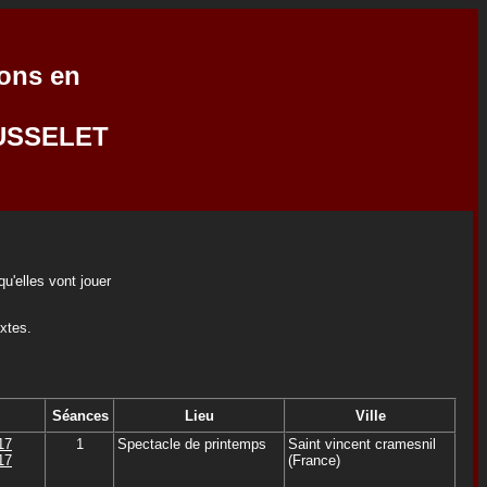
ions en
USSELET
u'elles vont jouer
extes.
Séances
Lieu
Ville
17
1
Spectacle de printemps
Saint vincent cramesnil
17
(France)