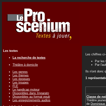
Les textes
Les chiffres ci
La recherche de textes
Par les 
Théâtre à domicile
Par l'au
Ils n'ont donc 
Les genres
Les thèmes
1 représentat
Les époques
Les troupes
FLE
Le handicap moteur
Disponibles dans
Imparato
Classe de ne
Disponibles au format
epub
Théâtre jeune
Les enregistrements audios
de
Dominiqu