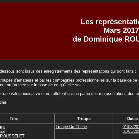
Les représentat
Mars 2017
de Dominique RO
-dessous sont issus des enregistrements des représentations qui sont faits :
troupes d'amateurs et par les compagnies professionnelles sur la base de ce q
teur ou l'autrice sur la base de ce qu'il.elle sait
qu'une valeur indicative et ne reflètent qu'une partie des représentations des t
ions
Titre
Troupe
Dates
ige
Troupe Du Chêne
01/03/20
sse
31/03/20
e ROUSSELET