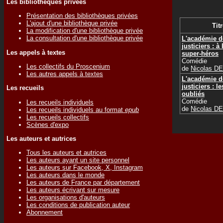
Les bibliothèques privées
Présentation des bibliothèques privées
L'ajout d'une bibliothèque privée
Titr
La modification d'une bibliothèque privée
La consultation d'une bibliothèque privée
L'académie d
justiciers : à
Les appels à textes
super-héros
Comédie
Les collectifs du Proscenium
de
Nicolas 
Les autres appels à textes
L'académie d
justiciers : l
Les recueils
oubliés
Comédie
Les recueils individuels
de
Nicolas 
Les recueils individuels au format
epub
Les recueils collectifs
Scènes d'expo
Les auteurs et autrices
Tous les auteurs et autrices
Les auteurs ayant un site personnel
Les auteurs sur Facebook, X, Instagram
Les auteurs dans le monde
Les auteurs de France par département
Les auteurs écrivant sur mesure
Les organisations d'auteurs
Les conditions de publication auteur
Abonnement