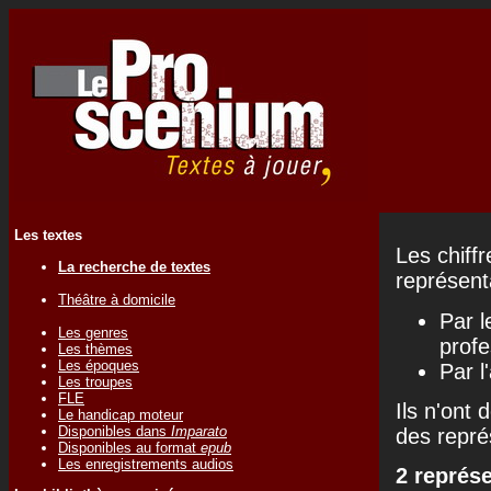
Les textes
Les chiff
La recherche de textes
représenta
Théâtre à domicile
Par l
Les genres
profe
Les thèmes
Les époques
Par l
Les troupes
FLE
Ils n'ont 
Le handicap moteur
Disponibles dans
Imparato
des repré
Disponibles au format
epub
Les enregistrements audios
2 représ