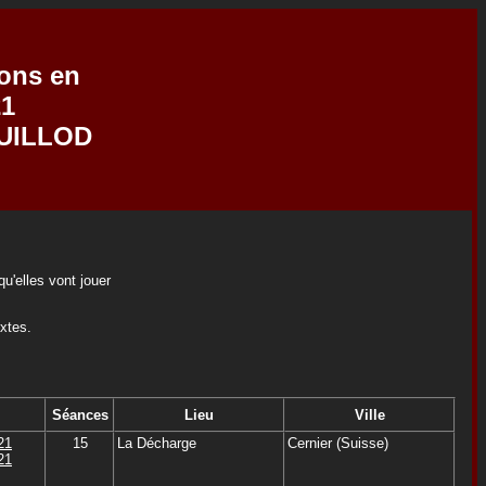
ions en
21
GUILLOD
u'elles vont jouer
extes.
Séances
Lieu
Ville
21
15
La Décharge
Cernier (Suisse)
21