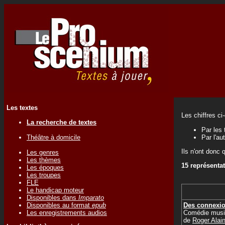
Les textes
Les chiffres ci
La recherche de textes
Par les 
Théâtre à domicile
Par l'au
Ils n'ont donc 
Les genres
Les thèmes
15 représenta
Les époques
Les troupes
FLE
Le handicap moteur
Disponibles dans
Imparato
Des connexi
Disponibles au format
epub
Comédie musi
Les enregistrements audios
de
Roger Ala